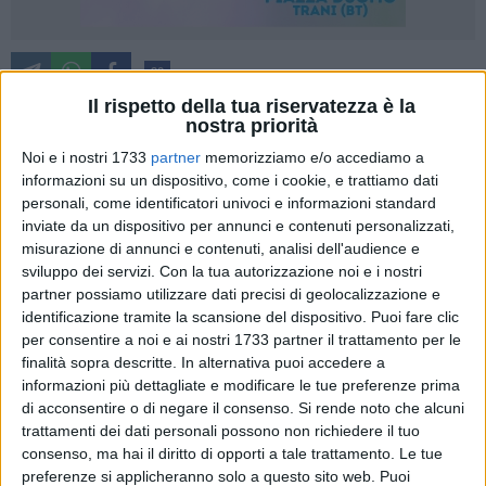
20
Il rispetto della tua riservatezza è la
nostra priorità
Inizia oggi il calendario di appuntamenti legati alla Festa
Noi e i nostri 1733
partner
memorizziamo e/o accediamo a
informazioni su un dispositivo, come i cookie, e trattiamo dati
dell'Esaltazione della Croce. I festeggiamenti in onore
personali, come identificatori univoci e informazioni standard
dell'Insigne Reliquia del Santo Legno della Croce -
inviate da un dispositivo per annunci e contenuti personalizzati,
compatrona della città di Barletta - si svolgeranno presso la
misurazione di annunci e contenuti, analisi dell'audience e
Basilica del Santo Sepolcro di Barletta.
sviluppo dei servizi.
Con la tua autorizzazione noi e i nostri
partner possiamo utilizzare dati precisi di geolocalizzazione e
Tra le iniziative da ricordare:
identificazione tramite la scansione del dispositivo. Puoi fare clic
per consentire a noi e ai nostri 1733 partner il trattamento per le
12 - 13 settembre: visita al tesoro della Basilica
finalità sopra descritte. In alternativa puoi accedere a
14 settembre: dopo la processione, esibizione della
informazioni più dettagliate e modificare le tue preferenze prima
di acconsentire o di negare il consenso.
Si rende noto che alcuni
banda nel sagrato della Basilica del Santo Sepolcro
trattamenti dei dati personali possono non richiedere il tuo
15 settembre: donazione straordinaria in autoemoteca
consenso, ma hai il diritto di opporti a tale trattamento. Le tue
nei pressi del sagrato del Sepolcro
preferenze si applicheranno solo a questo sito web. Puoi