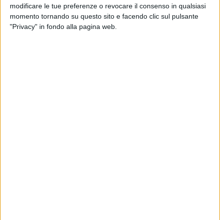
modificare le tue preferenze o revocare il consenso in qualsiasi
Di seguito le locandine per consultare il programma
momento tornando su questo sito e facendo clic sul pulsante
completo.
"Privacy" in fondo alla pagina web.