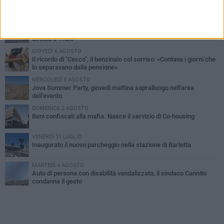
PIÙ LETTI QUESTA SETTIMANA
MERCOLEDÌ 5 AGOSTO
Barletta piange Gioacchino Dagnello: 64enne barlettano investito
all'alba a Trani
GIOVEDÌ 6 AGOSTO
Il ricordo di "Cecco", il benzinaio col sorriso: «Contava i giorni che
lo separavano dalla pensione»
MERCOLEDÌ 5 AGOSTO
Jova Summer Party, giovedì mattina sopralluogo nell'area
dell'evento
DOMENICA 2 AGOSTO
Beni confiscati alla mafia. Nasce il servizio di Co-housing
VENERDÌ 31 LUGLIO
Inaugurato il nuovo parcheggio nella stazione di Barletta
MARTEDÌ 4 AGOSTO
Auto di persona con disabilità vandalizzata, il sindaco Cannito
condanna il gesto