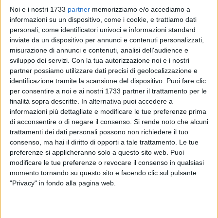
Noi e i nostri 1733
partner
memorizziamo e/o accediamo a
informazioni su un dispositivo, come i cookie, e trattiamo dati
personali, come identificatori univoci e informazioni standard
inviate da un dispositivo per annunci e contenuti personalizzati,
misurazione di annunci e contenuti, analisi dell'audience e
177
sviluppo dei servizi.
Con la tua autorizzazione noi e i nostri
partner possiamo utilizzare dati precisi di geolocalizzazione e
identificazione tramite la scansione del dispositivo. Puoi fare clic
Nel momento di emergenza legato al Coronavirus, Poste
per consentire a noi e ai nostri 1733 partner il trattamento per le
Italiane comunica che le pensioni di aprile arriveranno in
finalità sopra descritte. In alternativa puoi accedere a
anticipo. I titolari di un conto BancoPosta, di un libretto di
informazioni più dettagliate e modificare le tue preferenze prima
di acconsentire o di negare il consenso.
Si rende noto che alcuni
risparmio o di una Postepay Evolution, vedranno l'accredito
trattamenti dei dati personali possono non richiedere il tuo
effettuato il 26 marzo. Tutti coloro che poseggono una carta
consenso, ma hai il diritto di opporti a tale trattamento. Le tue
di qualunque tipo possono provvedere a ritirare da uno
preferenze si applicheranno solo a questo sito web. Puoi
sportello Postamat, senza doversi recare fisicamente in
modificare le tue preferenze o revocare il consenso in qualsiasi
Posta.
momento tornando su questo sito e facendo clic sul pulsante
"Privacy" in fondo alla pagina web.
Tutti coloro che invece non posso evitare di ritirare la
pensione in contanti presso un ufficio postale dovranno
recarsi agli sportelli seguendo questo calendario: