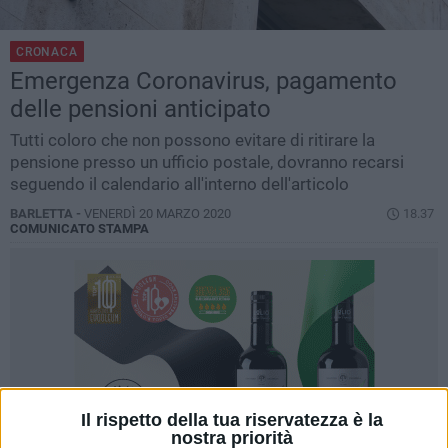
CRONACA
Emergenza Coronavirus, pagamento
delle pensioni anticipato
Tutti coloro che non possono evitare di ritirare la
pensione presso un ufficio postale, dovranno recarsi
seguendo il calendario all'interno dell'articolo
BARLETTA -
VENERDÌ 20 MARZO 2020
18.37
COMUNICATO STAMPA
Il rispetto della tua riservatezza è la
nostra priorità