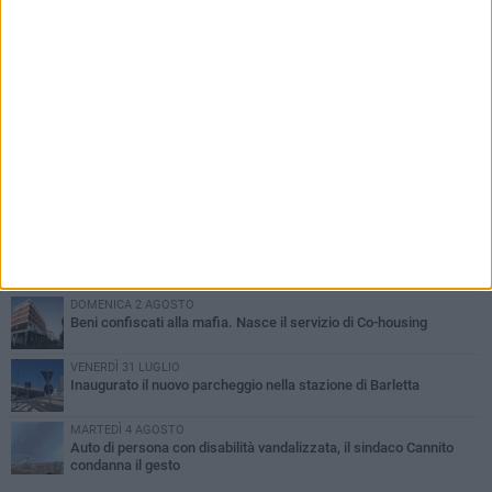
PIÙ LETTI QUESTA SETTIMANA
MERCOLEDÌ 5 AGOSTO
Barletta piange Gioacchino Dagnello: 64enne barlettano investito
all'alba a Trani
GIOVEDÌ 6 AGOSTO
Il ricordo di "Cecco", il benzinaio col sorriso: «Contava i giorni che
lo separavano dalla pensione»
MERCOLEDÌ 5 AGOSTO
Jova Summer Party, giovedì mattina sopralluogo nell'area
dell'evento
DOMENICA 2 AGOSTO
Beni confiscati alla mafia. Nasce il servizio di Co-housing
VENERDÌ 31 LUGLIO
Inaugurato il nuovo parcheggio nella stazione di Barletta
MARTEDÌ 4 AGOSTO
Auto di persona con disabilità vandalizzata, il sindaco Cannito
condanna il gesto