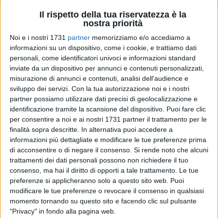
Il rispetto della tua riservatezza è la
nostra priorità
39
Noi e i nostri 1731
partner
memorizziamo e/o accediamo a
informazioni su un dispositivo, come i cookie, e trattiamo dati
personali, come identificatori univoci e informazioni standard
Decretata ufficialmente questa mattina dal Sindaco Cosimo
inviate da un dispositivo per annunci e contenuti personalizzati,
misurazione di annunci e contenuti, analisi dell'audience e
Cannito la nomina di due nuovi assessori.
sviluppo dei servizi.
Con la tua autorizzazione noi e i nostri
partner possiamo utilizzare dati precisi di geolocalizzazione e
Si tratta di :
identificazione tramite la scansione del dispositivo. Puoi fare clic
Anna Maria Riefolo con delega a: Agenda digitale, Smart
per consentire a noi e ai nostri 1731 partner il trattamento per le
City, Digitalizzazione, Ambiente, PNRR, Inclusione e
finalità sopra descritte. In alternativa puoi accedere a
coesione, Servizi sociali.
informazioni più dettagliate e modificare le tue preferenze prima
di acconsentire o di negare il consenso.
Si rende noto che alcuni
trattamenti dei dati personali possono non richiedere il tuo
Vincenza Dimaggio con delega a: Affari generali-Servizi
consenso, ma hai il diritto di opporti a tale trattamento. Le tue
istituzionali e demografici, Pari opportunità, Personale,
preferenze si applicheranno solo a questo sito web. Puoi
Trasparenza, Politiche europee e Regionali.
modificare le tue preferenze o revocare il consenso in qualsiasi
momento tornando su questo sito e facendo clic sul pulsante
L'assessore Anna Maria Scommegna si è dimessa per motivi
"Privacy" in fondo alla pagina web.