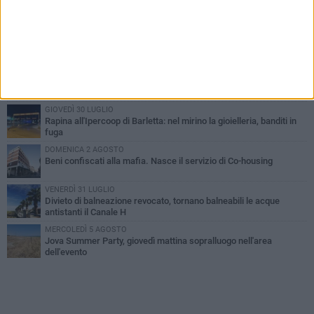
PIÙ LETTI QUESTA SETTIMANA
VENERDÌ 31 LUGLIO
Inaugurato il nuovo parcheggio nella stazione di Barletta
MERCOLEDÌ 5 AGOSTO
Barletta piange Gioacchino Dagnello: 64enne barlettano investito
all'alba a Trani
GIOVEDÌ 30 LUGLIO
Rapina all'Ipercoop di Barletta: nel mirino la gioielleria, banditi in
fuga
DOMENICA 2 AGOSTO
Beni confiscati alla mafia. Nasce il servizio di Co-housing
VENERDÌ 31 LUGLIO
Divieto di balneazione revocato, tornano balneabili le acque
antistanti il Canale H
MERCOLEDÌ 5 AGOSTO
Jova Summer Party, giovedì mattina sopralluogo nell'area
dell'evento