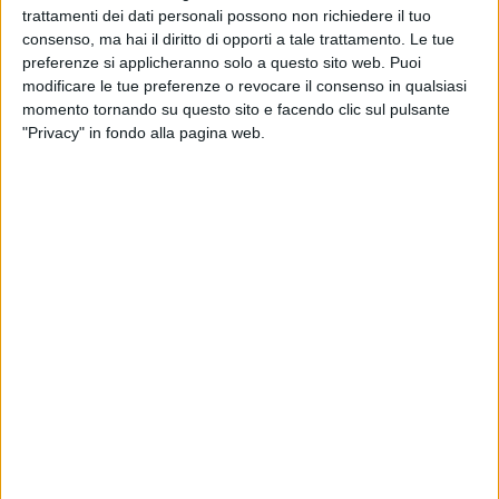
trattamenti dei dati personali possono non richiedere il tuo
Mihaela Albanese (Ambiente)
consenso, ma hai il diritto di opporti a tale trattamento. Le tue
preferenze si applicheranno solo a questo sito web. Puoi
Barletta al Centro
modificare le tue preferenze o revocare il consenso in qualsiasi
Concetta Panza (Manutenzioni)
momento tornando su questo sito e facendo clic sul pulsante
"Privacy" in fondo alla pagina web.
Mino Cannito Sindaco
Giuseppe Dileo (Attività Produttive e Lavori Pubblici)
Puglia Popolare
Maria Anna Salvemini (Polizia Locale)
Rosa Tupputi (Servizi Sociali)
Di seguito le deleghe affidate agli assessori nel dettaglio:
Maria AnnaSalvemini: Polizia Municipale, Protezione
civile, Sicurezza Pubblica, Legalità, Infrastrutture per
una mobilità sostenibile, PNRR (Missione 3