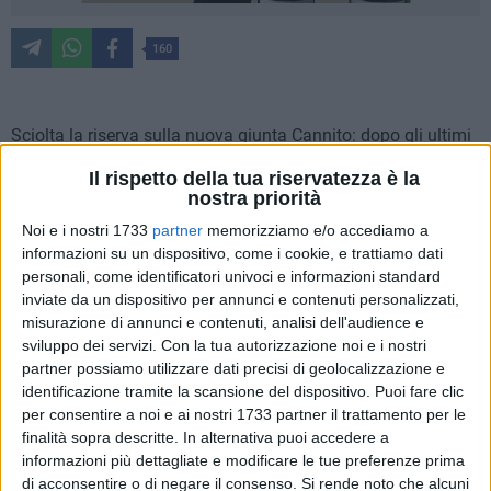
160
Sciolta la riserva sulla nuova giunta Cannito: dopo gli ultimi
giorni d'attesa, il sindaco ha trovato la quadra sui nuovi
Il rispetto della tua riservatezza è la
componenti. Questa sarà la nuova composizione:
nostra priorità
Noi e i nostri 1733
partner
memorizziamo e/o accediamo a
Forza Italia
informazioni su un dispositivo, come i cookie, e trattiamo dati
personali, come identificatori univoci e informazioni standard
Pierpaolo Grimaldi (Urbanistica)
inviate da un dispositivo per annunci e contenuti personalizzati,
Massimiliano Dileo (Sport)
misurazione di annunci e contenuti, analisi dell'audience e
sviluppo dei servizi.
Con la tua autorizzazione noi e i nostri
Fratelli d'Italia
partner possiamo utilizzare dati precisi di geolocalizzazione e
identificazione tramite la scansione del dispositivo. Puoi fare clic
Gennaro Cefola Vice-sindaco e Bilancio
per consentire a noi e ai nostri 1733 partner il trattamento per le
Oronzo Cilli (Cultura)
finalità sopra descritte. In alternativa puoi accedere a
informazioni più dettagliate e modificare le tue preferenze prima
Lega
di acconsentire o di negare il consenso.
Si rende noto che alcuni