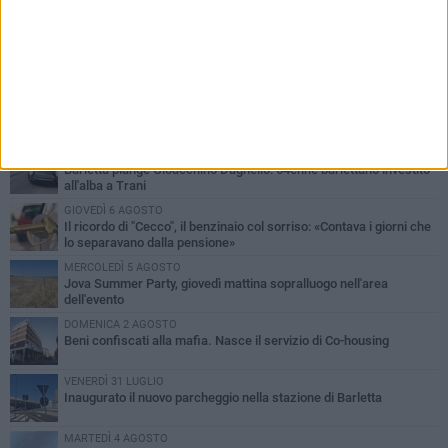
PIÙ LETTI QUESTA SETTIMANA
MERCOLEDÌ 5 AGOSTO
Barletta piange Gioacchino Dagnello: 64enne barlettano investito
all'alba a Trani
GIOVEDÌ 6 AGOSTO
Il ricordo di "Cecco", il benzinaio col sorriso: «Contava i giorni che
lo separavano dalla pensione»
MERCOLEDÌ 5 AGOSTO
Jova Summer Party, giovedì mattina sopralluogo nell'area
dell'evento
DOMENICA 2 AGOSTO
Beni confiscati alla mafia. Nasce il servizio di Co-housing
VENERDÌ 31 LUGLIO
Inaugurato il nuovo parcheggio nella stazione di Barletta
MARTEDÌ 4 AGOSTO