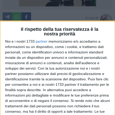
A cura di
IDA VINELLA
Il rispetto della tua riservatezza è la
nostra priorità
Noi e i nostri 1733
partner
memorizziamo e/o accediamo a
Ci sono anche due giovani di Barletta tra i protagonisti del
informazioni su un dispositivo, come i cookie, e trattiamo dati
Premio Nazionale "Supereroe d'Italia"
, il riconoscimento
personali, come identificatori univoci e informazioni standard
dedicato esclusivamente a bambini e ragazzi fino ai 18 anni
inviate da un dispositivo per annunci e contenuti personalizzati,
che, con i loro gesti e le loro storie, rappresentano esempi
misurazione di annunci e contenuti, analisi dell'audience e
concreti di responsabilità, altruismo, senso civico e coraggio.
sviluppo dei servizi.
Con la tua autorizzazione noi e i nostri
partner possiamo utilizzare dati precisi di geolocalizzazione e
identificazione tramite la scansione del dispositivo. Puoi fare clic
Tra i premiati figurano infatti
Gabriel Stefan Lungu
, di
per consentire a noi e ai nostri 1733 partner il trattamento per le
Barletta, con una storia difficile alle spalle, e
Gabriele Ricatti,
finalità sopra descritte. In alternativa puoi accedere a
bambino coraggioso che sta sfidando la malattia. Due
informazioni più dettagliate e modificare le tue preferenze prima
percorsi diversi, accomunati dalla forza con cui affrontano le
di acconsentire o di negare il consenso.
Si rende noto che alcuni
sfide della vita e dalla capacità di trasformare esperienze
trattamenti dei dati personali possono non richiedere il tuo
difficili in esempi positivi per la comunità.
consenso, ma hai il diritto di opporti a tale trattamento. Le tue