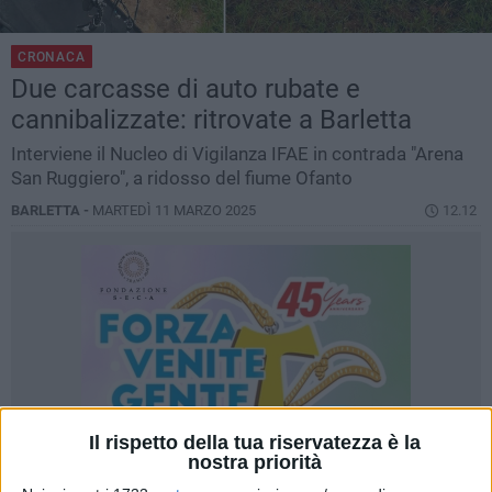
CRONACA
Due carcasse di auto rubate e
cannibalizzate: ritrovate a Barletta
Interviene il Nucleo di Vigilanza IFAE in contrada "Arena
San Ruggiero", a ridosso del fiume Ofanto
BARLETTA -
MARTEDÌ 11 MARZO 2025
12.12
Il rispetto della tua riservatezza è la
nostra priorità