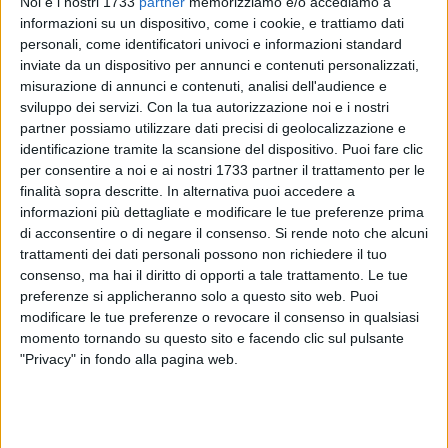
Noi e i nostri 1733
partner
memorizziamo e/o accediamo a
informazioni su un dispositivo, come i cookie, e trattiamo dati
personali, come identificatori univoci e informazioni standard
inviate da un dispositivo per annunci e contenuti personalizzati,
97
misurazione di annunci e contenuti, analisi dell'audience e
sviluppo dei servizi.
Con la tua autorizzazione noi e i nostri
partner possiamo utilizzare dati precisi di geolocalizzazione e
In meno di quattro mesi, lungo un tratto del fiume Ofanto di
identificazione tramite la scansione del dispositivo. Puoi fare clic
circa 800 metri, sono state abbandonate ben 9 carcasse di
per consentire a noi e ai nostri 1733 partner il trattamento per le
finalità sopra descritte. In alternativa puoi accedere a
auto. L'ultimo ritrovamento risale alla mattinata di ieri,
informazioni più dettagliate e modificare le tue preferenze prima
quando il Nucleo di Vigilanza ittico faunistica, ambientale ed
di acconsentire o di negare il consenso.
Si rende noto che alcuni
ecologica di Barletta ha individuato, in contrada "Arena San
trattamenti dei dati personali possono non richiedere il tuo
Ruggiero" dell'agro di Barletta, a circa 60 metri dal fiume
consenso, ma hai il diritto di opporti a tale trattamento. Le tue
Ofanto (area classificata zona I del Parco Naturale
preferenze si applicheranno solo a questo sito web. Puoi
Regionale del fiume Ofanto), le carcasse di due autovetture
modificare le tue preferenze o revocare il consenso in qualsiasi
rubate e cannibalizzate ad opera di ignoti.
momento tornando su questo sito e facendo clic sul pulsante
"Privacy" in fondo alla pagina web.
Si tratta dell'ennesimo ritrovamento: nello stesso punto i
volontari del gruppo barlettano avevano segnalato
l'abbandono di altre cinque autovetture a novembre 2024.