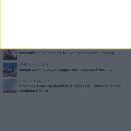
Barletta piange Gioacchino Dagnello: 64enne barlettano investito
all'alba a Trani
GIOVEDÌ 6 AGOSTO
Il ricordo di "Cecco", il benzinaio col sorriso: «Contava i giorni che
lo separavano dalla pensione»
MERCOLEDÌ 5 AGOSTO
Jova Summer Party, giovedì mattina sopralluogo nell'area
dell'evento
DOMENICA 2 AGOSTO
Beni confiscati alla mafia. Nasce il servizio di Co-housing
VENERDÌ 31 LUGLIO
Inaugurato il nuovo parcheggio nella stazione di Barletta
MARTEDÌ 4 AGOSTO
Auto di persona con disabilità vandalizzata, il sindaco Cannito
condanna il gesto