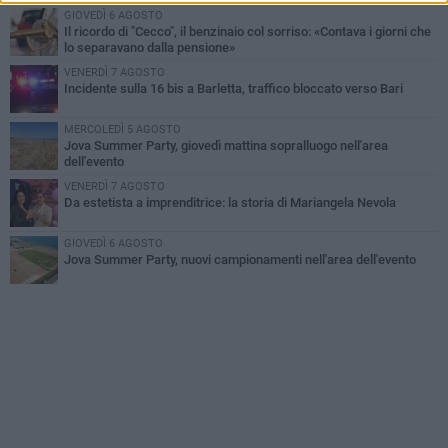
GIOVEDÌ 6 AGOSTO
Il ricordo di "Cecco", il benzinaio col sorriso: «Contava i giorni che
lo separavano dalla pensione»
VENERDÌ 7 AGOSTO
Incidente sulla 16 bis a Barletta, traffico bloccato verso Bari
MERCOLEDÌ 5 AGOSTO
Jova Summer Party, giovedì mattina sopralluogo nell'area
dell'evento
VENERDÌ 7 AGOSTO
Da estetista a imprenditrice: la storia di Mariangela Nevola
GIOVEDÌ 6 AGOSTO
Jova Summer Party, nuovi campionamenti nell'area dell'evento