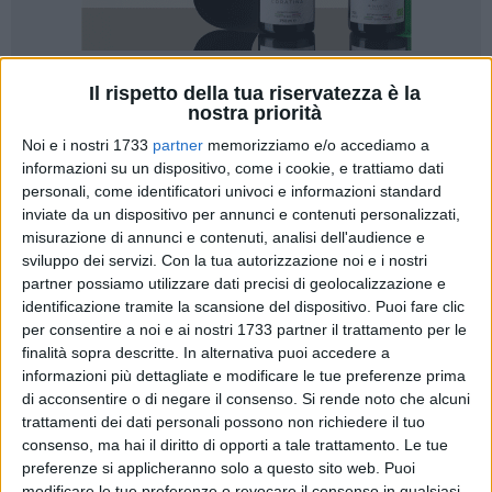
Il rispetto della tua riservatezza è la
nostra priorità
Noi e i nostri 1733
partner
memorizziamo e/o accediamo a
informazioni su un dispositivo, come i cookie, e trattiamo dati
«Dai cancelli chiusi dei giardini del Castello a quelli chiusi
personali, come identificatori univoci e informazioni standard
del cimitero, a Barletta, ormai, esiste un'unica soluzione:
inviate da un dispositivo per annunci e contenuti personalizzati,
ridurre i servizi alla cittadinanza. L'ultima decisione del
misurazione di annunci e contenuti, analisi dell'audience e
sviluppo dei servizi.
Con la tua autorizzazione noi e i nostri
centrodestra di chiudere il cimitero ogni lunedì e nelle ore
partner possiamo utilizzare dati precisi di geolocalizzazione e
pomeridiane dei mesi di luglio e agosto, ci appare
identificazione tramite la scansione del dispositivo. Puoi fare clic
irrispettosa e priva di senso». Così consiglieri comunali e
per consentire a noi e ai nostri 1733 partner il trattamento per le
attivisti di Coalizione Civica.
finalità sopra descritte. In alternativa puoi accedere a
informazioni più dettagliate e modificare le tue preferenze prima
«È non solo una scelta che sta provocando proteste e
di acconsentire o di negare il consenso.
Si rende noto che alcuni
malumori diffusi nella cittadinanza, ma a noi di Coalizione
trattamenti dei dati personali possono non richiedere il tuo
consenso, ma hai il diritto di opporti a tale trattamento. Le tue
Civica sembra l'ennesimo segnale di questa
preferenze si applicheranno solo a questo sito web. Puoi
amministrazione di centrodestra, incapace di garantire
modificare le tue preferenze o revocare il consenso in qualsiasi