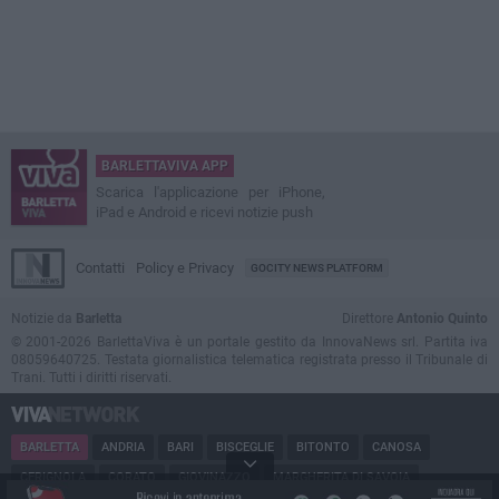
BARLETTAVIVA APP
Scarica l'applicazione per iPhone,
iPad e Android e ricevi notizie push
Contatti
Policy e Privacy
GOCITY NEWS PLATFORM
Notizie da
Barletta
Direttore
Antonio Quinto
© 2001-2026 BarlettaViva è un portale gestito da InnovaNews srl. Partita iva
08059640725. Testata giornalistica telematica registrata presso il Tribunale di
Trani. Tutti i diritti riservati.
BARLETTA
ANDRIA
BARI
BISCEGLIE
BITONTO
CANOSA
CERIGNOLA
CORATO
GIOVINAZZO
MARGHERITA DI SAVOIA