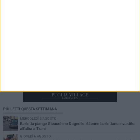
«Il futuro dell'ex Cartiera diventi uno dei temi
centrali delle elezioni amministrative del 2027»
PIÙ LETTI QUESTA SETTIMANA
MERCOLEDÌ 5 AGOSTO
Barletta piange Gioacchino Dagnello: 64enne barlettano investito
all'alba a Trani
GIOVEDÌ 6 AGOSTO