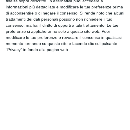
finalità sopra descritte. In alternativa puoi accedere a
della città.
informazioni più dettagliate e modificare le tue preferenze prima
di acconsentire o di negare il consenso.
Si rende noto che alcuni
Sul tema abbiamo ascoltato il p
residente di Barletta
trattamenti dei dati personali possono non richiedere il tuo
Ricettiva, Raffaele Rizzi,
che guarda alla Disfida come a
consenso, ma hai il diritto di opporti a tale trattamento. Le tue
un'opportunità strategica per l'intero comparto.
preferenze si applicheranno solo a questo sito web. Puoi
modificare le tue preferenze o revocare il consenso in qualsiasi
momento tornando su questo sito e facendo clic sul pulsante
Che cosa rappresenta per il comparto ricettivo e turistico
"Privacy" in fondo alla pagina web.
della città l'istituzionalizzazione della data della Disfida di
Barletta?
«La Disfida di Barletta ha finalmente una data certa e
Barletta compie così un passo decisivo verso una nuova
maturità culturale e turistica. L'istituzionalizzazione della
data non è soltanto una notizia attesa da anni, ma
rappresenta un vero e proprio cambio di paradigma nel
modo di pensare e programmare i grandi eventi cittadini.
Avere una data fissa nel calendario significa, prima di tutto,
certezza: per gli operatori turistici, per le istituzioni, per i
cittadini e per i visitatori. Significa poter programmare,
investire, promuovere. Significa uscire dalla logica