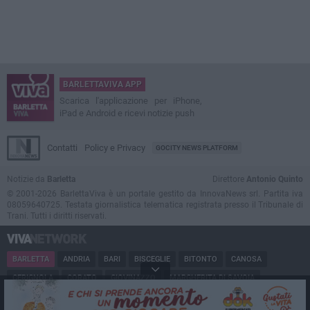
BARLETTAVIVA APP
Scarica l'applicazione per iPhone,
iPad e Android e ricevi notizie push
Contatti
Policy e Privacy
GOCITY NEWS PLATFORM
Notizie da
Barletta
Direttore
Antonio Quinto
© 2001-2026 BarlettaViva è un portale gestito da InnovaNews srl. Partita iva
08059640725. Testata giornalistica telematica registrata presso il Tribunale di
Trani. Tutti i diritti riservati.
BARLETTA
ANDRIA
BARI
BISCEGLIE
BITONTO
CANOSA
CERIGNOLA
CORATO
GIOVINAZZO
MARGHERITA DI SAVOIA
MINERVINO
MODUGNO
MOLFETTA
PUGLIA
RUVO