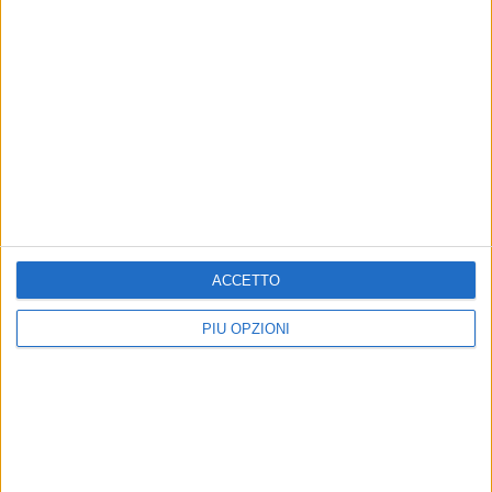
Altri contenuti a tema
ACCETTO
PIÙ OPZIONI
"Le sfide di ieri, la Disfida di
POLITICA
domani". Celebrato al teatro
Spina (FdI): «La Regione
Curci, il 523° anniversario
sostenga la rievocazione