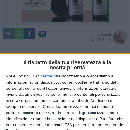
47
A cura di
IDA VINELLA
Il rispetto della tua riservatezza è la
A pochi giorni dall'anniversario storico della Disfida di
nostra priorità
Barletta,
13 febbraio 1503
, e all'indomani dell'approvazione
Noi e i nostri 1733
partner
memorizziamo e/o accediamo a
in Consiglio comunale della delibera che
istituzionalizza la
informazioni su un dispositivo, come i cookie, e trattiamo dati
data di svolgimento della rievocazione nella terza
personali, come identificatori univoci e informazioni standard
settimana di settembre
, il dibattito si sposta sugli effetti
inviate da un dispositivo per annunci e contenuti personalizzati,
concreti della decisione per il sistema turistico locale.
misurazione di annunci e contenuti, analisi dell'audience e
sviluppo dei servizi.
Con la tua autorizzazione noi e i nostri
La novità verrà annunciata alla prossima edizione della BIT,
partner possiamo utilizzare dati precisi di geolocalizzazione e
identificazione tramite la scansione del dispositivo. Puoi fare clic
la Borsa Internazionale del Turismo, come segnale di una
per consentire a noi e ai nostri 1733 partner il trattamento per le
nuova fase di maturità per l'evento storico più emblematico