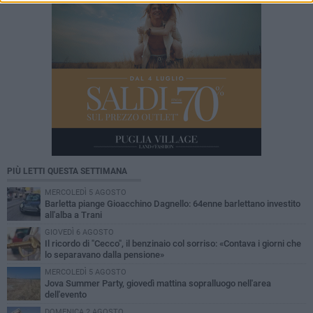
PIÙ LETTI QUESTA SETTIMANA
MERCOLEDÌ 5 AGOSTO
Barletta piange Gioacchino Dagnello: 64enne barlettano investito
all'alba a Trani
GIOVEDÌ 6 AGOSTO
Il ricordo di "Cecco", il benzinaio col sorriso: «Contava i giorni che
lo separavano dalla pensione»
MERCOLEDÌ 5 AGOSTO
Jova Summer Party, giovedì mattina sopralluogo nell'area
dell'evento
DOMENICA 2 AGOSTO