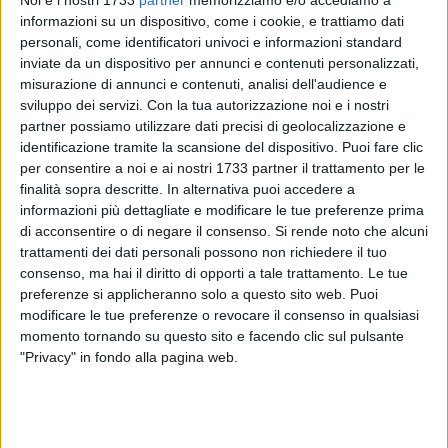
spaccato di una situazione che diviene ogni giorno sempre
informazioni su un dispositivo, come i cookie, e trattiamo dati
più allarmante. Il volume sarà presentato a
Barletta
il
personali, come identificatori univoci e informazioni standard
prossimo primo settembre alle ore ore 18:20, presso la Sala
inviate da un dispositivo per annunci e contenuti personalizzati,
Rossa del Castello, in un'iniziativa realizzata in
misurazione di annunci e contenuti, analisi dell'audience e
collaborazione con l'Associazione Artinte.
sviluppo dei servizi.
Con la tua autorizzazione noi e i nostri
partner possiamo utilizzare dati precisi di geolocalizzazione e
"Tra le persone che non conoscono il fenomeno c'è una sorta
identificazione tramite la scansione del dispositivo. Puoi fare clic
per consentire a noi e ai nostri 1733 partner il trattamento per le
di incredulità al riguardo",
afferma la scrittrice durante
finalità sopra descritte. In alternativa puoi accedere a
l'intervista. E, purtroppo, questa frase esemplifica il calvario
informazioni più dettagliate e modificare le tue preferenze prima
che ogni donna vittima di violenza deve affrontare per poter
di acconsentire o di negare il consenso.
Si rende noto che alcuni
vedere la propria sofferenza riconosciuta e, soprattutto,
trattamenti dei dati personali possono non richiedere il tuo
ricevere l'aiuto adeguato.
consenso, ma hai il diritto di opporti a tale trattamento. Le tue
preferenze si applicheranno solo a questo sito web. Puoi
Yuleisy Cruz Lezcano sa bene di cosa stiamo parlando.
modificare le tue preferenze o revocare il consenso in qualsiasi
momento tornando su questo sito e facendo clic sul pulsante
Insignita di numerosi premi ed autrice di un vasto bagaglio
"Privacy" in fondo alla pagina web.
di opere, la scrittrice italo-cubana si erge a difesa di tutte
quelle donne sole che non riescono ad alzare la propria voce.
Il suo ultimo libro offre loro la possibilità di far conoscere le
proprie storie. Diverse sono le vicende contenute nel libro,