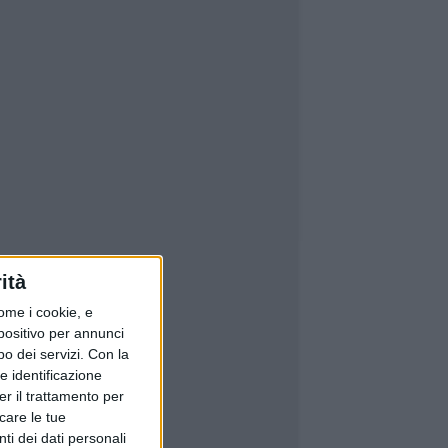
ità
ome i cookie, e
spositivo per annunci
o dei servizi.
Con la
e identificazione
er il trattamento per
icare le tue
ti dei dati personali