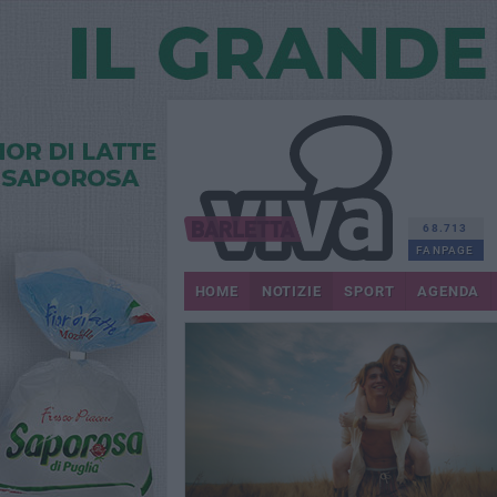
68.713
FANPAGE
HOME
NOTIZIE
SPORT
AGENDA