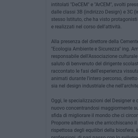
intitolati "DeCEM" e "ArCEM", svolti pre
dalle classi 3B (indirizzo Design) e 3C (i
stesso Istituto, che ha visto protagonist
e realizzati nel corso dell'attività.
Alla presenza del direttore della Cement
"Ecologia Ambiente e Sicurezza" ing. Am
responsabile dell'Associazione cultural
saluto di benvenuto del dirigente scolas
raccontato le fasi dell'esperienza vissut
animati durante l'intero percorso, dirett
sia nel design industriale che nell'archite
Oggi, le specializzazioni del Designer e
nuovo concentrandosi maggiormente sulla 
sfida di migliorare il mondo che ci circon
Proporre alternative che arricchiscano i
rispettosa degli equilibri della biosfera,
professioni, di pari passo con lo svilupp