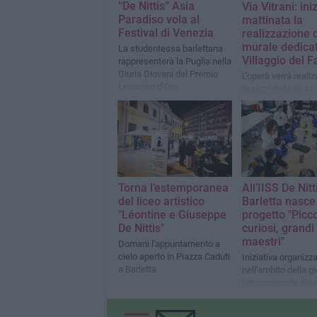
“De Nittis” Asia
Via Vitrani: ini
Paradiso vola al
mattinata la
Festival di Venezia
realizzazione 
murale dedicat
La studentessa barlettana
Villaggio del F
rappresenterà la Puglia nella
Giuria Giovani del Premio
L'operà verrà realiz
Leoncino d’Oro
ragazzi della III AL
Artistico "Léontine
GIuseppe De Nittis
Torna l’estemporanea
All’IISS De Nitt
del liceo artistico
Barletta nasce 
"Léontine e Giuseppe
progetto "Picco
De Nittis"
curiosi, grandi
maestri"
Domani l'appuntamento a
cielo aperto in Piazza Caduti
Iniziativa organizz
a Barletta
nell'ambito della g
internazionale dei di
dell'infanzia e
dell'adolescenza