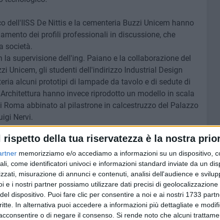
stico dell'IISS De Nittis e la cementeria Buzzi Unicem hanno
amento dei profili professionali in discussione, che
a società.
n la supervisione dell'ing. Paiano e la collaborazione del
i Unicem, gli studenti dell'indirizzo Industrial Design
ria alcuni prototipi di lampade da tavolo e di sedute di
o Architettura hanno invece riprodotto un modello in scala
 di Roma abbinato al pilastrone in calcestruzzo del Palazzo
uigi Nervi.
l rispetto della tua riservatezza è la nostra prior
uto osservare la specificità del ruolo del progettista,
onali e personali richieste dalla realtà lavorativa. Nel
artner
memorizziamo e/o accediamo a informazioni su un dispositivo, c
utor scolastici (prof. Raffaele Sguera e prof. Michele
ali, come identificatori univoci e informazioni standard inviate da un di
zzati, misurazione di annunci e contenuti, analisi dell'audience e svilupp
appresentato in scala i prodotti con software Rhinoceros e
i e i nostri partner possiamo utilizzare dati precisi di geolocalizzazione 
essivamente hanno vissuto l'esperienza laboratoriale e
del dispositivo. Puoi fare clic per consentire a noi e ai nostri 1733 partn
, che ha permesso loro di calarsi nel contesto reale dello
critte. In alternativa puoi accedere a informazioni più dettagliate e modif
 approfondire il ciclo produttivo del cemento, constatare le
acconsentire o di negare il consenso.
Si rende noto che alcuni trattamen