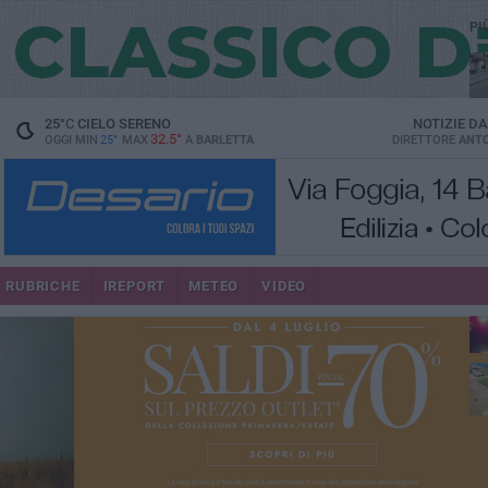
PI
25
°C
CIELO SERENO
NOTIZIE D
32.5°
OGGI MIN
25°
MAX
A
BARLETTA
DIRETTORE
ANTO
se
RUBRICHE
IREPORT
METEO
VIDEO