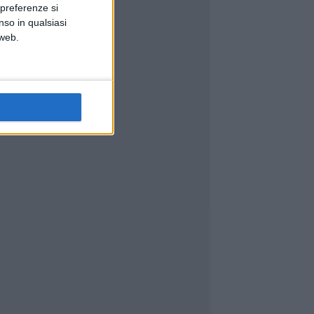
 preferenze si
nso in qualsiasi
 web.