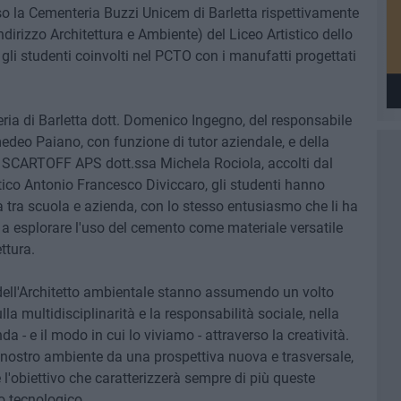
sso la Cementeria Buzzi Unicem di Barletta rispettivamente
ndirizzo Architettura e Ambiente) del Liceo Artistico dello
i gli studenti coinvolti nel PCTO con i manufatti progettati
eria di Barletta dott. Domenico Ingegno, del responsabile
edeo Paiano, con funzione di tutor aziendale, e della
e SCARTOFF APS dott.ssa Michela Rociola, accolti dal
tico Antonio Francesco Diviccaro, gli studenti hanno
a tra scuola e azienda, con lo stesso entusiasmo che li ha
o a esplorare l'uso del cemento come materiale versatile
ttura.
 dell'Architetto ambientale stanno assumendo un volto
multidisciplinarità e la responsabilità sociale, nella
da - e il modo in cui lo viviamo - attraverso la creatività.
l nostro ambiente da una prospettiva nuova e trasversale,
 è l'obiettivo che caratterizzerà sempre di più queste
o tecnologico.