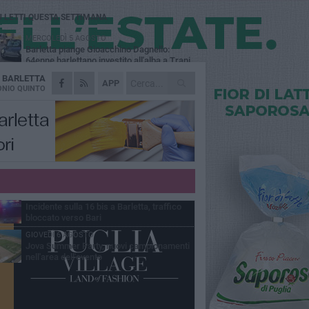
Ù LETTI QUESTA SETTIMANA
MERCOLEDÌ 5 AGOSTO
Barletta piange Gioacchino Dagnello:
64enne barlettano investito all'alba a Trani
A
BARLETTA
GIOVEDÌ 6 AGOSTO
APP
Il ricordo di "Cecco", il benzinaio col
NIO QUINTO
sorriso: «Contava i giorni che lo
paravano dalla pensione»
MERCOLEDÌ 5 AGOSTO
Jova Summer Party, giovedì mattina
sopralluogo nell'area dell'evento
DOMENICA 2 AGOSTO
Beni confiscati alla mafia. Nasce il servizio
di Co-housing
VENERDÌ 7 AGOSTO
Incidente sulla 16 bis a Barletta, traffico
bloccato verso Bari
GIOVEDÌ 6 AGOSTO
Jova Summer Party, nuovi campionamenti
nell'area dell'evento