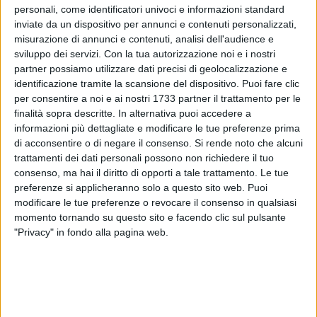
personali, come identificatori univoci e informazioni standard
inviate da un dispositivo per annunci e contenuti personalizzati,
misurazione di annunci e contenuti, analisi dell'audience e
sviluppo dei servizi.
Con la tua autorizzazione noi e i nostri
partner possiamo utilizzare dati precisi di geolocalizzazione e
identificazione tramite la scansione del dispositivo. Puoi fare clic
I Carabinieri della compagnia di Barletta, in esecuzione di
per consentire a noi e ai nostri 1733 partner il trattamento per le
un'ordinanza di custodia cautelare emessa dal GIP del
finalità sopra descritte. In alternativa puoi accedere a
Tribunale di Trani su richiesta della locale Procura della
informazioni più dettagliate e modificare le tue preferenze prima
Reubblica, hanno arrestato un 32enne del luogo, dipendente
di acconsentire o di negare il consenso.
Si rende noto che alcuni
trattamenti dei dati personali possono non richiedere il tuo
di una farmacia, con l'accusa di furto aggravato nei
consenso, ma hai il diritto di opporti a tale trattamento. Le tue
confronti del titolare dell'esercizio.
preferenze si applicheranno solo a questo sito web. Puoi
modificare le tue preferenze o revocare il consenso in qualsiasi
Come documentato dalle immagini riprese da alcune
momento tornando su questo sito e facendo clic sul pulsante
telecamere di sicurezza della farmacia, l'uomo, dopo aver
"Privacy" in fondo alla pagina web.
servito i clienti, non riponeva il denaro nell'apposita cassa
ma lo tratteneva nella propria mano impossessandosene. Il
32enne è stato collocato ai domiciliari.