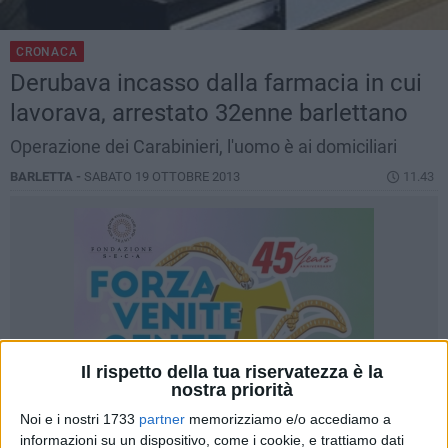
CRONACA
Derubava incasso dalla farmacia in cui
lavorava, arrestato 32enne barlettano
Operazione dei Carabinieri, l'uomo è ai domiciliari
BARLETTA -
SABATO 19 OTTOBRE 2013
11.43
Il rispetto della tua riservatezza è la
nostra priorità
Noi e i nostri 1733
partner
memorizziamo e/o accediamo a
informazioni su un dispositivo, come i cookie, e trattiamo dati