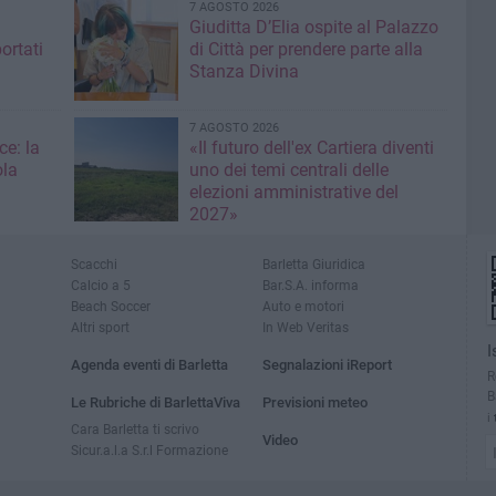
7 AGOSTO 2026
Giuditta D’Elia ospite al Palazzo
ortati
di Città per prendere parte alla
Stanza Divina
7 AGOSTO 2026
ce: la
«Il futuro dell'ex Cartiera diventi
ola
uno dei temi centrali delle
elezioni amministrative del
2027»
Scacchi
Barletta Giuridica
Calcio a 5
Bar.S.A. informa
Beach Soccer
Auto e motori
Altri sport
In Web Veritas
I
Agenda eventi di Barletta
Segnalazioni iReport
R
B
Le Rubriche di BarlettaViva
Previsioni meteo
i
Cara Barletta ti scrivo
Video
Sicur.a.l.a S.r.l Formazione