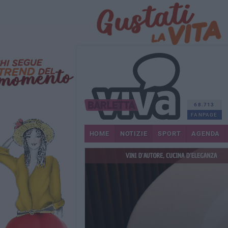
68.713
FANPAGE
HOME
NOTIZIE
SPORT
AGENDA