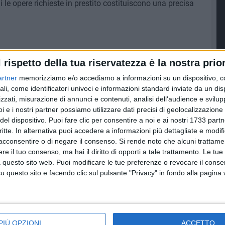
i le opere richieste in prestito costituiscono una precisa
l rispetto della tua riservatezza è la nostra prior
artner
memorizziamo e/o accediamo a informazioni su un dispositivo, c
ali, come identificatori univoci e informazioni standard inviate da un di
zzati, misurazione di annunci e contenuti, analisi dell'audience e svilupp
i e i nostri partner possiamo utilizzare dati precisi di geolocalizzazione 
del dispositivo. Puoi fare clic per consentire a noi e ai nostri 1733 partn
critte. In alternativa puoi accedere a informazioni più dettagliate e modif
acconsentire o di negare il consenso.
Si rende noto che alcuni trattamen
e il tuo consenso, ma hai il diritto di opporti a tale trattamento. Le tue
 questo sito web. Puoi modificare le tue preferenze o revocare il conse
questo sito e facendo clic sul pulsante "Privacy" in fondo alla pagina
ATTUALITÀ
SCUOLA E LAVORO
PIÙ OPZIONI
ACCETTO