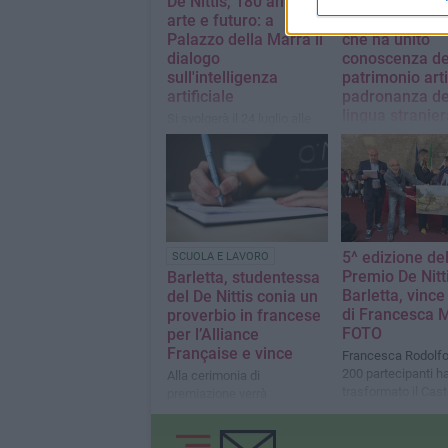
De Nittis, 180 anni tra
Al Palazzo del
arte e futuro: a
Marra un prog
Palazzo della Marra il
che ha unito
dialogo
conoscenza de
sull'intelligenza
patrimonio arti
artificiale
padronanza de
lingua stranier
Si svolgerà il 24 luglio alle
ore 18:00
I ragazzi e ragazze
dell'Istituto "Santar
Corato protagonisti
"Dall'Ofanto alla Se
viaggio nell'arte de
Nittis"
5^ edizione de
SCUOLA E LAVORO
Premio De Nitt
Barletta, studentessa
Barletta, vince
del De Nittis conia un
di Francesca M
proverbio in francese
FOTO
per l’Alliance
Française e vince
Francesca Rodolfo:
200 partecipanti h
Alla cerimonia di
trasformato il Caste
premiazione verrà
Barletta in una “ru
consegnata una copia del
peintres” dipingen
dizionario “Le petit Robert” a
plein air”»
Ester Lanciano