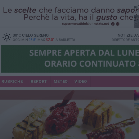
PI
30
°C
CIELO SERENO
NOTIZIE D
32.5°
OGGI MIN
25.5°
MAX
A
BARLETTA
DIRETTORE
ANTO
se
RUBRICHE
IREPORT
METEO
VIDEO