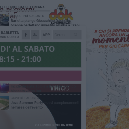
Ù LETTI QUESTA SETTIMANA
MERCOLEDÌ 5 AGOSTO
Barletta piange Gioacchino Dagnello:
64enne barlettano investito all'alba a Trani
A
BARLETTA
GIOVEDÌ 6 AGOSTO
APP
Il ricordo di "Cecco", il benzinaio col
NIO QUINTO
sorriso: «Contava i giorni che lo
paravano dalla pensione»
MERCOLEDÌ 5 AGOSTO
Jova Summer Party, giovedì mattina
sopralluogo nell'area dell'evento
DOMENICA 2 AGOSTO
Beni confiscati alla mafia. Nasce il servizio
di Co-housing
VENERDÌ 7 AGOSTO
Incidente sulla 16 bis a Barletta, traffico
bloccato verso Bari
GIOVEDÌ 6 AGOSTO
Jova Summer Party, nuovi campionamenti
nell'area dell'evento