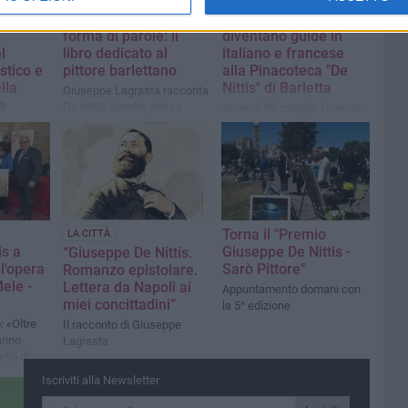
la
Giuseppe De Nittis.
Gli alunni della
etto
Ritratto di un artista in
“Santarella” di Corato
forma di parole: il
diventano guide in
l
libro dedicato al
italiano e francese
stico e
pittore barlettano
alla Pinacoteca "De
lla
Nittis" di Barletta
Giuseppe Lagrasta racconta
a
De Nittis tramite pittura
Venerdì 29 maggio l’evento
narrativa, ecologia figurativa
conclusivo del progetto
 della 3ªC
e dialoghi immaginari con la
“Dall’Ofanto alla Senna”
ella" di
poetica della ‘Seconda
presso Palazzo della Marra
 in
Luce’
nna: il
l De
l
Torna il "Premio
LA CITTÀ
is a
Giuseppe De Nittis -
“Giuseppe De Nittis.
 l'opera
Sarò Pittore"
Romanzo epistolare.
ele -
Lettera da Napoli ai
Appuntamento domani con
miei concittadini”
la 5^ edizione
 «Oltre
Il racconto di Giuseppe
anno
Lagrasta
llo di
e des
Iscriviti alla Newsletter
do “en