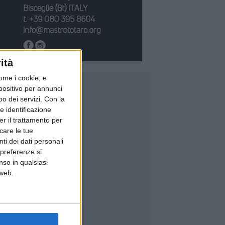
ità
ome i cookie, e
spositivo per annunci
o dei servizi.
Con la
e identificazione
er il trattamento per
icare le tue
ti dei dati personali
 preferenze si
nso in qualsiasi
 web.