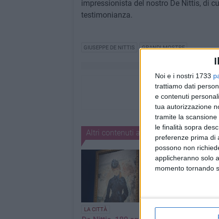
impressionista del nostro De Nittis, di cu
testimonianza.
GIUSEPPE DE NITTIS
GRANDI MOSTRE
I
Noi e i nostri 1733
p
trattiamo dati person
e contenuti personali
tua autorizzazione no
tramite la scansione 
le finalità sopra des
Altri contenuti a tema
preferenze prima di 
possono non richieder
applicheranno solo a
momento tornando su 
LA CITTÀ
SCUOLA E LAVORO