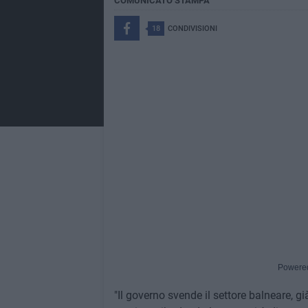
COMUNICATO STAMPA
18
CONDIVISIONI
Powere
"Il governo svende il settore balneare, g