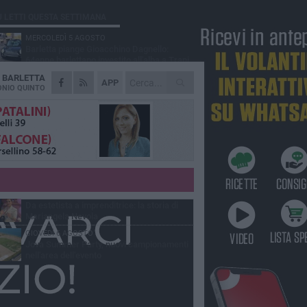
Ù LETTI QUESTA SETTIMANA
MERCOLEDÌ 5 AGOSTO
Barletta piange Gioacchino Dagnello:
64enne barlettano investito all'alba a Trani
A
BARLETTA
GIOVEDÌ 6 AGOSTO
APP
Il ricordo di "Cecco", il benzinaio col
NIO QUINTO
sorriso: «Contava i giorni che lo
paravano dalla pensione»
VENERDÌ 7 AGOSTO
Incidente sulla 16 bis a Barletta, traffico
bloccato verso Bari
MERCOLEDÌ 5 AGOSTO
Jova Summer Party, giovedì mattina
sopralluogo nell'area dell'evento
VENERDÌ 7 AGOSTO
Da estetista a imprenditrice: la storia di
Mariangela Nevola
GIOVEDÌ 6 AGOSTO
Jova Summer Party, nuovi campionamenti
nell'area dell'evento