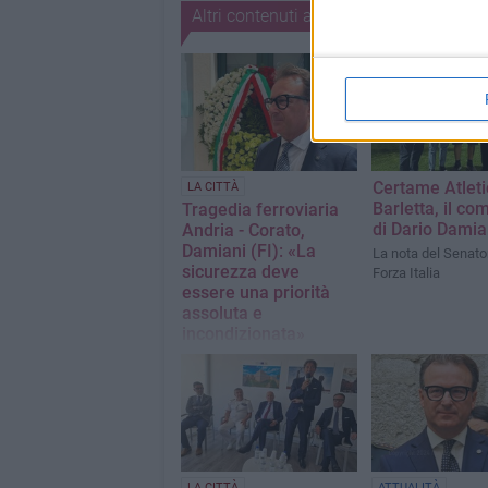
Altri contenuti a tema
Certame Atleti
LA CITTÀ
Barletta, il c
Tragedia ferroviaria
di Dario Damia
Andria - Corato,
Damiani (FI): «La
La nota del Senato
sicurezza deve
Forza Italia
essere una priorità
assoluta e
incondizionata»
La nota del senatore di
Forza Italia Dario Damiani
LA CITTÀ
ATTUALITÀ