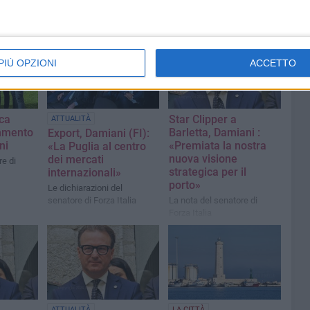
PIÙ OPZIONI
ACCETTO
ca
Star Clipper a
ATTUALITÀ
ommento
Barletta, Damiani :
Export, Damiani (FI):
ni
«Premiata la nostra
«La Puglia al centro
nuova visione
dei mercati
re di
strategica per il
internazionali»
porto»
Le dichiarazioni del
senatore di Forza Italia
La nota del senatore di
Forza Italia
ATTUALITÀ
LA CITTÀ