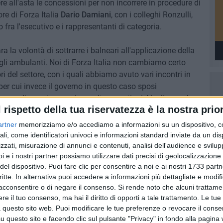
re all'asta le concessioni per non incorrere in procedure di
ore di Forza Italia
Dario Damiani
, con i colleghi Ronzulli,
o fra l'esecutivo e i rappresentanti di categoria.
 la volontà di sottrarre i balneari all'applicazione della
gli ambulanti. Noi di Forza Italia non cambiamo certo
ri del settore, con i quali abbiamo avuto vari incontri in
per cui invece il governo in questo caso sposi
renza di quanto accade su altre questioni. Vogliamo che
l rispetto della tua riservatezza è la nostra prior
o con decisione in difesa dei nostri balneari che tanto
nni nelle loro attività ", conclude il senatore Damiani.
artner
memorizziamo e/o accediamo a informazioni su un dispositivo, c
ali, come identificatori univoci e informazioni standard inviate da un di
zzati, misurazione di annunci e contenuti, analisi dell'audience e svilupp
i e i nostri partner possiamo utilizzare dati precisi di geolocalizzazione 
del dispositivo. Puoi fare clic per consentire a noi e ai nostri 1733 partn
critte. In alternativa puoi accedere a informazioni più dettagliate e modif
acconsentire o di negare il consenso.
Si rende noto che alcuni trattamen
e il tuo consenso, ma hai il diritto di opporti a tale trattamento. Le tue
 questo sito web. Puoi modificare le tue preferenze o revocare il conse
questo sito e facendo clic sul pulsante "Privacy" in fondo alla pagina