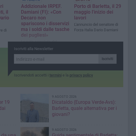
ri
Addizionale IRPEF.
Porto di Barletta, il 29
i, il
Damiani (FI): «Con
maggio l'inizio dei
ario
Decaro non
lavori
spariscono i disservizi
L'annuncio del senatore di
ma i soldi dalle tasche
Forza Italia Dario Damiani
e di
dei pugliesi»
La nota completa del
senatore di Forza Italia
Iscriviti alla Newsletter
Iscriviti
Iscrivendoti accetti i
termini
e la
privacy policy
9 AGOSTO 2026
er 19
Dicataldo (Europa Verde-Avs):
dai
Barletta, quale alternativa per i
giovani?
9 AGOSTO 2026
a da una
Guida sentimentale di Barletta: