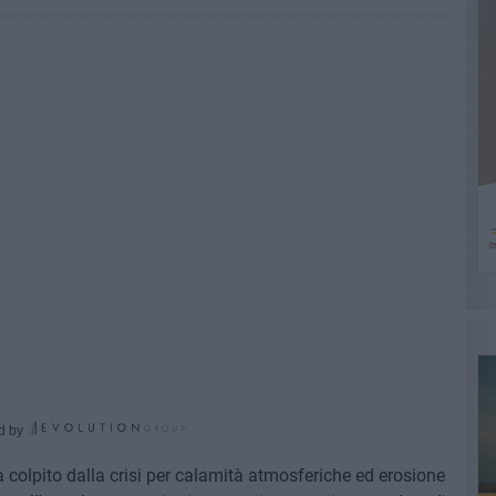
d by
ià colpito dalla crisi per calamità atmosferiche ed erosione