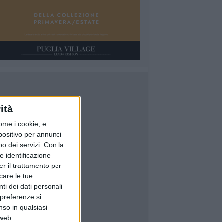
ità
ome i cookie, e
spositivo per annunci
o dei servizi.
Con la
e identificazione
er il trattamento per
icare le tue
ti dei dati personali
 preferenze si
nso in qualsiasi
 web.