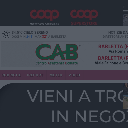
PI
34.5
°C
CIELO SERENO
NOTIZIE D
32°
OGGI MIN
24.5°
MAX
A
BARLETTA
DIRETTORE
ANTO
se
RUBRICHE
IREPORT
METEO
VIDEO