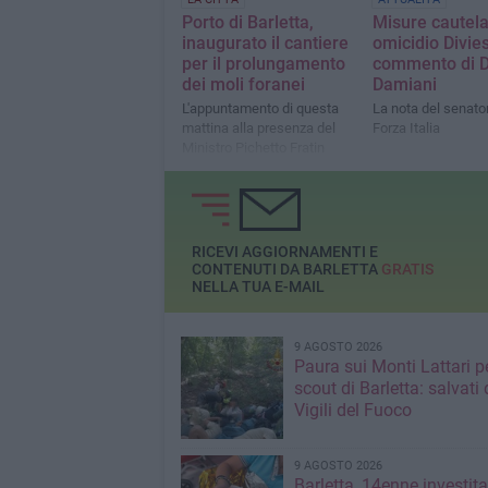
Porto di Barletta,
Misure cautela
inaugurato il cantiere
omicidio Diviest
per il prolungamento
commento di D
dei moli foranei
Damiani
L'appuntamento di questa
La nota del senator
mattina alla presenza del
Forza Italia
Ministro Pichetto Fratin
RICEVI AGGIORNAMENTI E
CONTENUTI DA BARLETTA
GRATIS
NELLA TUA E-MAIL
9 AGOSTO 2026
Paura sui Monti Lattari p
scout di Barletta: salvati 
Vigili del Fuoco
9 AGOSTO 2026
Barletta, 14enne investit