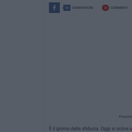
92
CONDIVISIONI
26
COMMENTI
Powere
È il giorno della sfiducia. Oggi si scriv