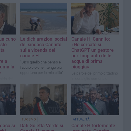
qualcuno
Le dichiarazioni social
Canale H, Cannito:
esto
del sindaco Cannito
«Ho cercato su
sta
sulla vicenda del
ChatGPT un gestore
canale H
per l'impianto delle
re a
acque di prima
"Dico quello che penso e
suma la
pioggia»
faccio ciò che ritengo più
»
opportuno per la mia città"
Le parole del primo cittadino
in consiglio comunale
aldo del
nnito
a
TURISMO
ATTUALITÀ
ndaco si
Dati Goletta Verde su
Canale H fortemente