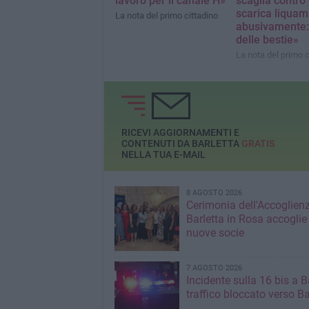
lavoro per il canale H»
scaglia contro 
scarica liquam
La nota del primo cittadino
abusivamente:
delle bestie»
La nota del primo c
RICEVI AGGIORNAMENTI E
CONTENUTI DA BARLETTA
GRATIS
NELLA TUA E-MAIL
8 AGOSTO 2026
Cerimonia dell'Accoglienz
Barletta in Rosa accoglie
nuove socie
7 AGOSTO 2026
Incidente sulla 16 bis a Ba
traffico bloccato verso Ba