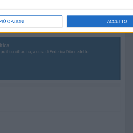
viato tre anni fa è definitivamente naufragato. Senza
PIÙ OPZIONI
ACCETTO
itica
politica cittadina, a cura di Federica Dibenedetto