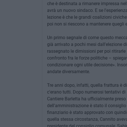
che è destinata a rimanere impressa nel
avrà un nuovo sindaco. E se l'esperienz
lezione è che le grandi coalizioni civich
poi non si riescono a mantenere quegli equ
Un primo segnale di come questo mecca
già arrivato a pochi mesi dall'elezione d
rassegnato le dimissioni per poi ritirarle
confronto fra le forze politiche – spiega
condizionare ogni utile decisione». Ins
andate diversamente.
Tre anni dopo, infatti, quella frattura è
c'erano tutti. Dopo numerosi tentativi di
Cantiere Barletta ha ufficialmente preso 
dell'amministrazione è stato il consiglio
finanziario è stato approvato con quindici
quella stessa circostanza, Cannito avev
presidente del consiglio comunale, Sabi