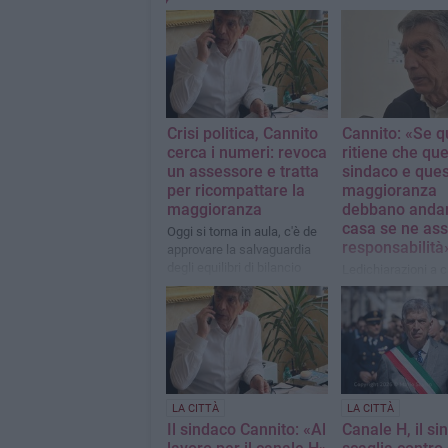
Crisi politica, Cannito
Cannito: «Se 
cerca i numeri: revoca
ritiene che qu
un assessore e tratta
sindaco e que
per ricompattare la
maggioranza
maggioranza
debbano anda
casa se ne as
Oggi si torna in aula, c'è de
responsabilità
approvare la salvaguardia
degli equilibri di bilancio
Ledichiarazioni a c
sindaco Cosimo Ca
sulla crisi della su
maggioranza
LA CITTÀ
LA CITTÀ
Il sindaco Cannito: «Al
Canale H, il si