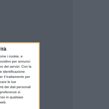
ità
ome i cookie, e
spositivo per annunci
o dei servizi.
Con la
e identificazione
er il trattamento per
icare le tue
ti dei dati personali
 preferenze si
nso in qualsiasi
 web.