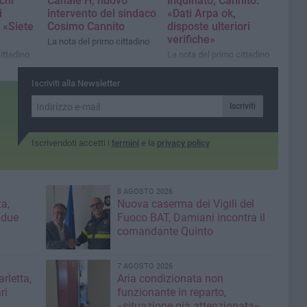
chi
Canale H, nuovo
inquinato, Cannito:
i
intervento del sindaco
«Dati Arpa ok,
 «Siete
Cosimo Cannito
disposte ulteriori
verifiche»
La nota del primo cittadino
ittadino
La nota del primo cittadino
Iscriviti alla Newsletter
Iscriviti
Iscrivendoti accetti i
termini
e la
privacy policy
8 AGOSTO 2026
a,
Nuova caserma dei Vigili del
 due
Fuoco BAT, Damiani incontra il
comandante Quinto
7 AGOSTO 2026
rletta,
Aria condizionata non
ri
funzionante in reparto,
«situazione già attenzionata»