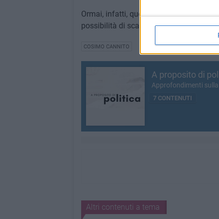
Ormai, infatti, quel progetto politico av
possibilità di scampo. Per nessuno.
COSIMO CANNITO
A proposito di pol
Approfondimenti sulla 
7 CONTENUTI
Altri contenuti a tema