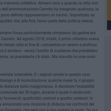
la memoria collettiva. Almeno sino a quando la città non
a dell'amministrazione Cannito ha insegnato qualcosa, la
e poco definite rappresentano un rischio. Soprattutto se
ilibri che, alla fine, fanno parte della politica stessa.
nismo fosse particolarmente complesso da gestire era
i Cannito. Ad agosto 2018, infatti, il primo cittadino aveva
 in tempo utile al fine di «consentire un sereno e proficuo
va il sindaco - senza l'assillo di scadenze che potrebbero
omma, un precedente c'è stato. Ma stavolta le cose sono
 diventata insanabile. E i segnali anche in questo caso
 dialogo e di riconciliazione, qualche mese fa, il gruppo
le distanze dalla maggioranza. A decretare l'instabilità
 comunale del 30 luglio, durante il quale il rendiconto
 favorevoli, quattordici contrari e quattro astenuti. In
a annunciato una mozione di sfiducia nei confronti del
no Dicataldo, che però non è mai andata in porto. Da qui,