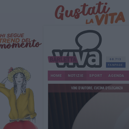
68.713
FANPAGE
HOME
NOTIZIE
SPORT
AGENDA