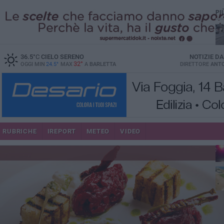
PI
36.5
°C
CIELO SERENO
NOTIZIE D
32°
OGGI MIN
24.5°
MAX
A
BARLETTA
DIRETTORE
ANTO
se
RUBRICHE
IREPORT
METEO
VIDEO