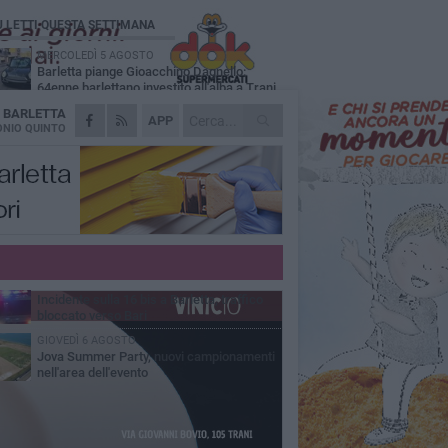
Ù LETTI QUESTA SETTIMANA
MERCOLEDÌ 5 AGOSTO
Barletta piange Gioacchino Dagnello:
64enne barlettano investito all'alba a Trani
A
BARLETTA
GIOVEDÌ 6 AGOSTO
APP
Il ricordo di "Cecco", il benzinaio col
NIO QUINTO
sorriso: «Contava i giorni che lo
paravano dalla pensione»
MERCOLEDÌ 5 AGOSTO
Jova Summer Party, giovedì mattina
sopralluogo nell'area dell'evento
DOMENICA 2 AGOSTO
Beni confiscati alla mafia. Nasce il servizio
di Co-housing
VENERDÌ 7 AGOSTO
Incidente sulla 16 bis a Barletta, traffico
bloccato verso Bari
GIOVEDÌ 6 AGOSTO
Jova Summer Party, nuovi campionamenti
nell'area dell'evento