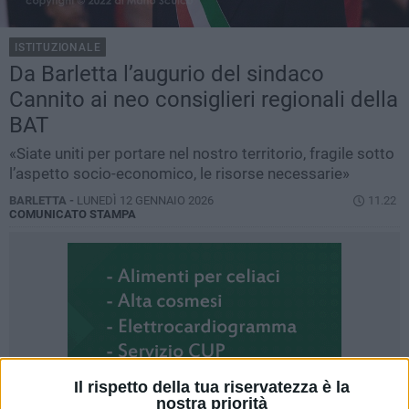
ISTITUZIONALE
Da Barletta l’augurio del sindaco
Cannito ai neo consiglieri regionali della
BAT
«Siate uniti per portare nel nostro territorio, fragile sotto
l’aspetto socio-economico, le risorse necessarie»
BARLETTA -
LUNEDÌ 12 GENNAIO 2026
11.22
COMUNICATO STAMPA
Il rispetto della tua riservatezza è la
nostra priorità