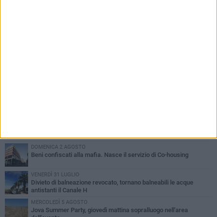
PIÙ LETTI QUESTA SETTIMANA
VENERDÌ 31 LUGLIO
Inaugurato il nuovo parcheggio nella stazione di Barletta
MERCOLEDÌ 5 AGOSTO
Barletta piange Gioacchino Dagnello: 64enne barlettano investito
all'alba a Trani
GIOVEDÌ 30 LUGLIO
Rapina all'Ipercoop di Barletta: nel mirino la gioielleria, banditi in
fuga
DOMENICA 2 AGOSTO
Beni confiscati alla mafia. Nasce il servizio di Co-housing
VENERDÌ 31 LUGLIO
Divieto di balneazione revocato, tornano balneabili le acque
antistanti il Canale H
MERCOLEDÌ 5 AGOSTO
Jova Summer Party, giovedì mattina sopralluogo nell'area