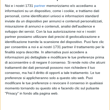
Noi e i nostri 1731
partner
memorizziamo e/o accediamo a
informazioni su un dispositivo, come i cookie, e trattiamo dati
personali, come identificatori univoci e informazioni standard
inviate da un dispositivo per annunci e contenuti personalizzati,
misurazione di annunci e contenuti, analisi dell'audience e
6
sviluppo dei servizi.
Con la tua autorizzazione noi e i nostri
partner possiamo utilizzare dati precisi di geolocalizzazione e
identificazione tramite la scansione del dispositivo. Puoi fare clic
Il sindaco di Barletta, Cosimo Cannito, ha divulgato un
per consentire a noi e ai nostri 1731 partner il trattamento per le
messaggio augurale per i neo Consiglieri regionali eletti nella
finalità sopra descritte. In alternativa puoi accedere a
informazioni più dettagliate e modificare le tue preferenze prima
Provincia di Barletta Andria Trani.
di acconsentire o di negare il consenso.
Si rende noto che alcuni
trattamenti dei dati personali possono non richiedere il tuo
"Auguro buon lavoro a tutti i neo Consiglieri che
consenso, ma hai il diritto di opporti a tale trattamento. Le tue
rappresenteranno la BAT nell'assise regionale pugliese.
preferenze si applicheranno solo a questo sito web. Puoi
Faccio loro un accorato appello: non dividetevi su questioni
modificare le tue preferenze o revocare il consenso in qualsiasi
di appartenenza ideologica, ma siate uniti per portare nel
momento tornando su questo sito e facendo clic sul pulsante
nostro territorio, fragile sotto l'aspetto socio-economico, le
"Privacy" in fondo alla pagina web.
risorse necessarie per creare opportunità di lavoro e per
migliorare la qualità di vita dei nostri concittadini,