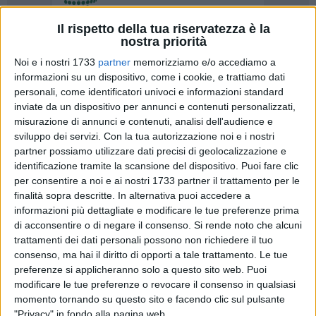
Il rispetto della tua riservatezza è la
nostra priorità
Noi e i nostri 1733
partner
memorizziamo e/o accediamo a
A cura di
informazioni su un dispositivo, come i cookie, e trattiamo dati
LUCA GUERRA
personali, come identificatori univoci e informazioni standard
inviate da un dispositivo per annunci e contenuti personalizzati,
misurazione di annunci e contenuti, analisi dell'audience e
Inizia da Barletta, con Breviario mediterraneo, la terza
sviluppo dei servizi.
Con la tua autorizzazione noi e i nostri
edizione di Mediterrante, il festival del cinema e dei linguaggi
partner possiamo utilizzare dati precisi di geolocalizzazione e
identificazione tramite la scansione del dispositivo. Puoi fare clic
per ragazzi itinerante, per la sezione "I viaggi di Liburna".
per consentire a noi e ai nostri 1733 partner il trattamento per le
Domani 2 marzo e mercoledì 3 marzo, presso il teatro
finalità sopra descritte. In alternativa puoi accedere a
"Curci", andrà in scena la pièce di e con Predrag Matvejevic.
informazioni più dettagliate e modificare le tue preferenze prima
Il direttore artistico del festival, Gennaro Damato, ha voluto
di acconsentire o di negare il consenso.
Si rende noto che alcuni
aprire l'edizione 2010 con un omaggio a un autore
trattamenti dei dati personali possono non richiedere il tuo
mediterraneo e multiculturale come Matvejevic.
consenso, ma hai il diritto di opporti a tale trattamento. Le tue
preferenze si applicheranno solo a questo sito web. Puoi
modificare le tue preferenze o revocare il consenso in qualsiasi
L'evento, ideato e organizzato dall'agenzia Contesto di
momento tornando su questo sito e facendo clic sul pulsante
Barletta, è patrocinato dalla regione Puglia e dal comune di
"Privacy" in fondo alla pagina web.