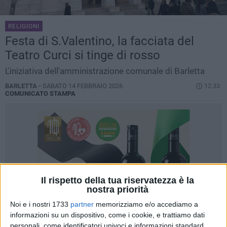
RELIGIONI
Festa di S.Valentino, la facciata del
Teatro Curci si tinge di rosso
L'iniziativa dell'amministrazione comunale di Barletta
BARLETTA -
SABATO 14 FEBBRAIO 2026
12.33
COMUNICATO STAMPA
Il rispetto della tua riservatezza è la
nostra priorità
Noi e i nostri 1733
partner
memorizziamo e/o accediamo a
informazioni su un dispositivo, come i cookie, e trattiamo dati
personali, come identificatori univoci e informazioni standard