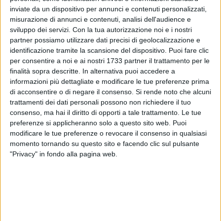
inviate da un dispositivo per annunci e contenuti personalizzati,
misurazione di annunci e contenuti, analisi dell'audience e
sviluppo dei servizi.
Con la tua autorizzazione noi e i nostri
10
partner possiamo utilizzare dati precisi di geolocalizzazione e
identificazione tramite la scansione del dispositivo. Puoi fare clic
per consentire a noi e ai nostri 1733 partner il trattamento per le
In occasione della ricorrenza di San Valentino, festa degli
finalità sopra descritte. In alternativa puoi accedere a
innamorati, l'Amministrazione Comunale annuncia che nella
informazioni più dettagliate e modificare le tue preferenze prima
serata di oggi la facciata del Teatro Curci sarà illuminata di
di acconsentire o di negare il consenso.
Si rende noto che alcuni
trattamenti dei dati personali possono non richiedere il tuo
rosso, colore simbolo dell'amore e della passione. L'iniziativa
consenso, ma hai il diritto di opporti a tale trattamento. Le tue
vuole essere un segno di vicinanza alla cittadinanza e un
preferenze si applicheranno solo a questo sito web. Puoi
invito a celebrare i valori dell'affetto, della condivisione e del
modificare le tue preferenze o revocare il consenso in qualsiasi
legame che unisce le persone e la comunità.
momento tornando su questo sito e facendo clic sul pulsante
"Privacy" in fondo alla pagina web.