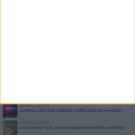
PIÙ LETTI QUESTA SETTIMANA
MERCOLEDÌ 5 AGOSTO
Barletta piange Gioacchino Dagnello: 64enne barlettano investito
all'alba a Trani
GIOVEDÌ 6 AGOSTO
Il ricordo di "Cecco", il benzinaio col sorriso: «Contava i giorni che
lo separavano dalla pensione»
MERCOLEDÌ 5 AGOSTO
Jova Summer Party, giovedì mattina sopralluogo nell'area
dell'evento
DOMENICA 2 AGOSTO
Beni confiscati alla mafia. Nasce il servizio di Co-housing
VENERDÌ 7 AGOSTO
Incidente sulla 16 bis a Barletta, traffico bloccato verso Bari
GIOVEDÌ 6 AGOSTO
Jova Summer Party, nuovi campionamenti nell'area dell'evento