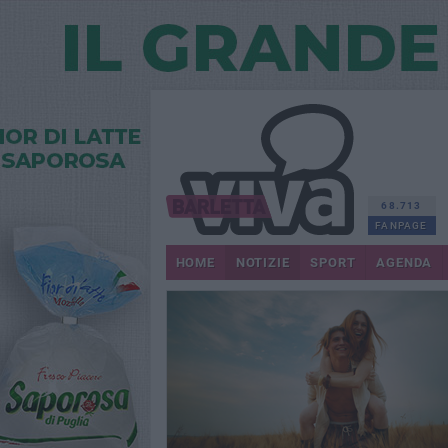
68.713
FANPAGE
HOME
NOTIZIE
SPORT
AGENDA