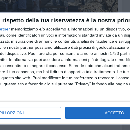
l rispetto della tua riservatezza è la nostra prior
artner
memorizziamo e/o accediamo a informazioni su un dispositivo, c
ali, come identificatori univoci e informazioni standard inviate da un di
zzati, misurazione di annunci e contenuti, analisi dell'audience e svilupp
i e i nostri partner possiamo utilizzare dati precisi di geolocalizzazione 
del dispositivo. Puoi fare clic per consentire a noi e ai nostri 1733 partn
critte. In alternativa puoi accedere a informazioni più dettagliate e modif
acconsentire o di negare il consenso.
Si rende noto che alcuni trattamen
e il tuo consenso, ma hai il diritto di opporti a tale trattamento. Le tue
 questo sito web. Puoi modificare le tue preferenze o revocare il conse
questo sito e facendo clic sul pulsante "Privacy" in fondo alla pagina
PIÙ OPZIONI
ACCETTO