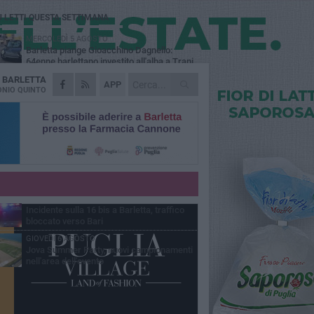
Ù LETTI QUESTA SETTIMANA
MERCOLEDÌ 5 AGOSTO
Barletta piange Gioacchino Dagnello:
64enne barlettano investito all'alba a Trani
A
BARLETTA
GIOVEDÌ 6 AGOSTO
APP
Il ricordo di "Cecco", il benzinaio col
NIO QUINTO
sorriso: «Contava i giorni che lo
paravano dalla pensione»
MERCOLEDÌ 5 AGOSTO
Jova Summer Party, giovedì mattina
sopralluogo nell'area dell'evento
DOMENICA 2 AGOSTO
Beni confiscati alla mafia. Nasce il servizio
di Co-housing
VENERDÌ 7 AGOSTO
Incidente sulla 16 bis a Barletta, traffico
bloccato verso Bari
GIOVEDÌ 6 AGOSTO
Jova Summer Party, nuovi campionamenti
nell'area dell'evento