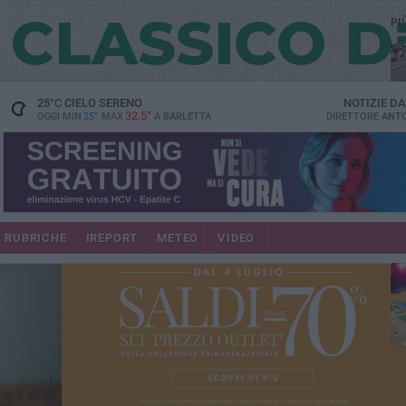
PI
25
°C
CIELO SERENO
NOTIZIE D
32.5°
OGGI MIN
25°
MAX
A
BARLETTA
DIRETTORE
ANTO
se
RUBRICHE
IREPORT
METEO
VIDEO