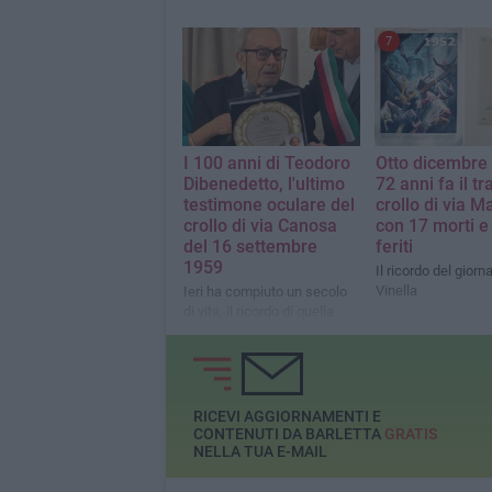
7
I 100 anni di Teodoro
Otto dicembre
Dibenedetto, l'ultimo
72 anni fa il tr
testimone oculare del
crollo di via 
crollo di via Canosa
con 17 morti e
del 16 settembre
feriti
1959
Il ricordo del giorn
Vinella
Ieri ha compiuto un secolo
di vita, il ricordo di quella
tragedia è ancora vivo nella
sua mente
RICEVI AGGIORNAMENTI E
CONTENUTI DA BARLETTA
GRATIS
NELLA TUA E-MAIL