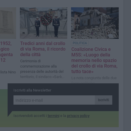
 1952,
Tredici anni dal crollo
POLITICA
agico
di via Roma, il ricordo
Coalizione Civica e
Magenta
della città
M5S: «Luogo della
 12
memoria nello spazio
Cerimonia di
del crollo di via Roma,
commemorazione alla
tutto tace»
presenza delle autorità del
alista Nino
territorio, il sindaco «Sarà
La nota congiunta delle due
difficile creare un'area della
forze politiche
memoria in questa zona»
Iscriviti alla Newsletter
Iscriviti
Iscrivendoti accetti i
termini
e la
privacy policy