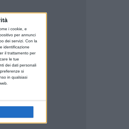
ità
ome i cookie, e
spositivo per annunci
o dei servizi.
Con la
e identificazione
er il trattamento per
icare le tue
ti dei dati personali
 preferenze si
nso in qualsiasi
 web.