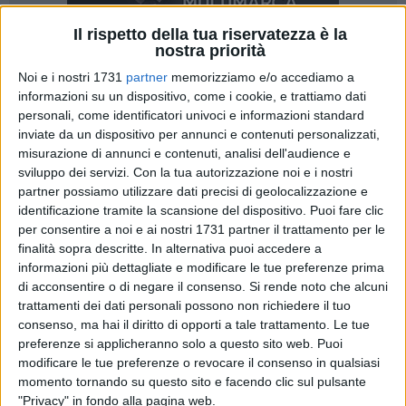
Il rispetto della tua riservatezza è la
nostra priorità
Noi e i nostri 1731
partner
memorizziamo e/o accediamo a
55
informazioni su un dispositivo, come i cookie, e trattiamo dati
personali, come identificatori univoci e informazioni standard
inviate da un dispositivo per annunci e contenuti personalizzati,
misurazione di annunci e contenuti, analisi dell'audience e
Ieri ha compiuto 100 anni, ma quel 16 settembre 1959 è
sviluppo dei servizi.
Con la tua autorizzazione noi e i nostri
ancora scolpito nella sua memoria. Teodoro Dibenedetto è
partner possiamo utilizzare dati precisi di geolocalizzazione e
l'ultimo testimone oculare del crollo di via Canosa che il 16
identificazione tramite la scansione del dispositivo. Puoi fare clic
settembre 1959 costò la vita a 58 persone con 12 feriti. Con
per consentire a noi e ai nostri 1731 partner il trattamento per le
una lucidità ed una chiarezza a tratti sorprendente il signor
finalità sopra descritte. In alternativa puoi accedere a
Dibenedetto ha ripercorso quegli attimi che 66 anni fa aveva
informazioni più dettagliate e modificare le tue preferenze prima
appuntato sul suo quadernetto da lavoro di ferroviere.
di acconsentire o di negare il consenso.
Si rende noto che alcuni
trattamenti dei dati personali possono non richiedere il tuo
consenso, ma hai il diritto di opporti a tale trattamento. Le tue
Quella notte, tra il 15 e il 16 settembre del 1959, il signor
preferenze si applicheranno solo a questo sito web. Puoi
Dibenedetto era in servizio come caposquadra deviatore
modificare le tue preferenze o revocare il consenso in qualsiasi
delle Ferrovie dello Stato presso la stazione di Barletta. Gli
momento tornando su questo sito e facendo clic sul pulsante
toccava il turno di notte, precisamente alla cabina C,
"Privacy" in fondo alla pagina web.