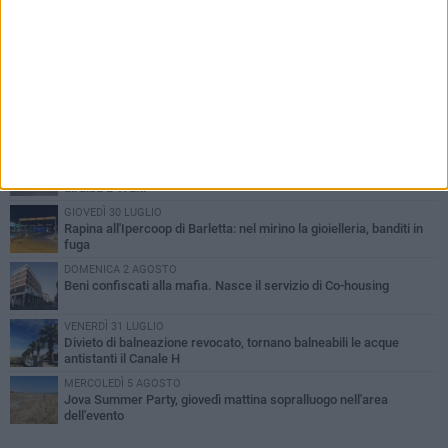
PIÙ LETTI QUESTA SETTIMANA
VENERDÌ 31 LUGLIO
Inaugurato il nuovo parcheggio nella stazione di Barletta
MERCOLEDÌ 5 AGOSTO
Barletta piange Gioacchino Dagnello: 64enne barlettano investito
all'alba a Trani
GIOVEDÌ 30 LUGLIO
Rapina all'Ipercoop di Barletta: nel mirino la gioielleria, banditi in
fuga
DOMENICA 2 AGOSTO
Beni confiscati alla mafia. Nasce il servizio di Co-housing
VENERDÌ 31 LUGLIO
Divieto di balneazione revocato, tornano balneabili le acque
antistanti il Canale H
MERCOLEDÌ 5 AGOSTO
Jova Summer Party, giovedì mattina sopralluogo nell'area
dell'evento