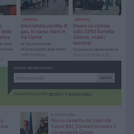
CRONACA
CRONACA
s
Intercettata perdita di
Muore un ciclista
 dello
gas, in corso rilievi in
sulla SS93 Barletta-
genza
via Canne
Canosa, inutili i
soccorsi
è stata
Si sta procedendo
 generale
all'evacuazione degli edifici
Sul posto la Misericordia di
e
nelle vicinanze
Canosa di Puglia e gli
ità
operatori del 118 che hanno
sus
tentato di rianimarlo
Iscriviti alla Newsletter
Iscriviti
Iscrivendoti accetti i
termini
e la
privacy policy
8 AGOSTO 2026
a,
Nuova caserma dei Vigili del
 due
Fuoco BAT, Damiani incontra il
comandante Quinto