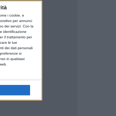
ità
ome i cookie, e
spositivo per annunci
o dei servizi.
Con la
e identificazione
er il trattamento per
icare le tue
ti dei dati personali
 preferenze si
nso in qualsiasi
 web.