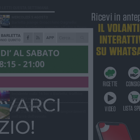
Ù LETTI QUESTA SETTIMANA
MERCOLEDÌ 5 AGOSTO
Barletta piange Gioacchino Dagnello:
64enne barlettano investito all'alba a Trani
A
BARLETTA
GIOVEDÌ 6 AGOSTO
APP
Il ricordo di "Cecco", il benzinaio col
NIO QUINTO
sorriso: «Contava i giorni che lo
paravano dalla pensione»
MERCOLEDÌ 5 AGOSTO
Jova Summer Party, giovedì mattina
sopralluogo nell'area dell'evento
DOMENICA 2 AGOSTO
Beni confiscati alla mafia. Nasce il servizio
di Co-housing
VENERDÌ 7 AGOSTO
Incidente sulla 16 bis a Barletta, traffico
bloccato verso Bari
GIOVEDÌ 6 AGOSTO
Jova Summer Party, nuovi campionamenti
nell'area dell'evento