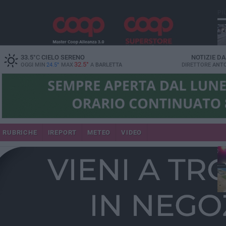
PI
33.5
°C
CIELO SERENO
NOTIZIE D
32.5°
OGGI MIN
24.5°
MAX
A
BARLETTA
DIRETTORE
ANTO
se
RUBRICHE
IREPORT
METEO
VIDEO