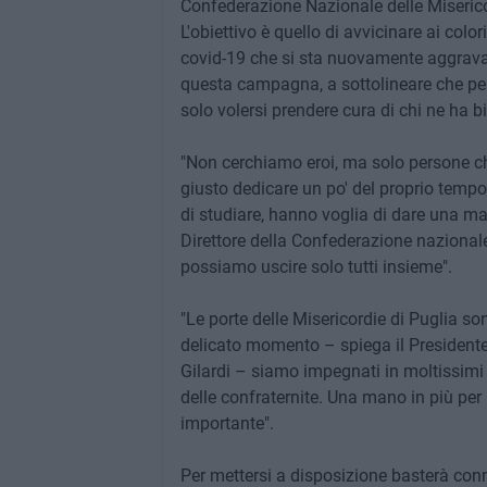
Confederazione Nazionale delle Misericord
L'obiettivo è quello di avvicinare ai colo
covid-19 che si sta nuovamente aggravand
questa campagna, a sottolineare che per
solo volersi prendere cura di chi ne ha b
"Non cerchiamo eroi, ma solo persone c
giusto dedicare un po' del proprio tempo 
di studiare, hanno voglia di dare una m
Direttore della Confederazione nazional
possiamo uscire solo tutti insieme".
"Le porte delle Misericordie di Puglia s
delicato momento – spiega il Presidente
Gilardi – siamo impegnati in moltissimi se
delle confraternite. Una mano in più per
importante".
Per mettersi a disposizione basterà conn