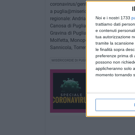
coronavirus/gente-al-servizio-della-gen
I
a puglia@misericordie.org . In Puglia sono
Noi e i nostri 1733
p
regionale: Andria, Aradeo,
Barletta
, Bisc
trattiamo dati person
Canosa di Puglia, Castelluccio Valmaggi
e contenuti personali
Gravina di Puglia, Grumo Appula, Lizza
tua autorizzazione no
Molfetta, Monopoli, Neviano, Orta Nova,
tramite la scansione 
Sannicola, Torremaggiore, Trani.
le finalità sopra des
preferenze prima di 
MISERICORDIE DI PUGLIA
CONFRATERNITA DI MISER
possono non richieder
applicheranno solo a
momento tornando su 
Speciale Coronav
Tutti gli aggiornament
2109 CONTENUTI