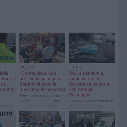
LA CITTÀ
EVENTI
della
“E-state sicuri con
RSA e pandemia,
i Andria
noi”, sulla spiaggia di
quale verità? A
a di
Barletta si testa la
Barletta se ne parla
gamento
macchina dei soccorsi
con Antonio
Perruggini
Prevenzione e sicurezza: ieri
mattina una esercitazione
Domani la presentazione del
con varie simulazioni di
porto di
libro "Il delitto perfetto"
soccorso in mare
onomico
uro, ma