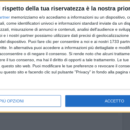
te/ o contattare il numero 345 2382150 o inviare una mail
l rispetto della tua riservatezza è la nostra prior
 34 le sedi di Misericordia sparse su tutto il territorio
artner
memorizziamo e/o accediamo a informazioni su un dispositivo, c
eglie, Bitonto, Bitritto, Borgo Mezzanone, Bovino, Brindisi,
ali, come identificatori univoci e informazioni standard inviate da un di
ore, Conversano, Corato, Crispiano, Foggia, Ginosa,
zzati, misurazione di annunci e contenuti, analisi dell'audience e svilupp
no, Martano, Martina Franca, Maruggio, Melpignano,
i e i nostri partner possiamo utilizzare dati precisi di geolocalizzazione 
 Otranto, Palagiano, Racale, San Giovanni Rotondo,
del dispositivo. Puoi fare clic per consentire a noi e ai nostri 1733 partn
critte. In alternativa puoi accedere a informazioni più dettagliate e modif
acconsentire o di negare il consenso.
Si rende noto che alcuni trattamen
ICORDIA DI BARLETTA
e il tuo consenso, ma hai il diritto di opporti a tale trattamento. Le tue
 questo sito web. Puoi modificare le tue preferenze o revocare il conse
questo sito e facendo clic sul pulsante "Privacy" in fondo alla pagina
irus
i sull'emergenza che ha cambiato il mondo
PIÙ OPZIONI
ACCETTO