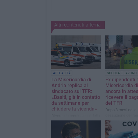
Altri contenuti a tema
ATTUALITÀ
SCUOLA E LAVORO
La Misericordia di
Ex dipendenti 
Andria replica al
Misericordia d
sindacato sui TFR:
ancora in attes
«Basiti, già in contatto
ricevere il pa
da settimane per
del TFR
chiudere la vicenda»
Dopo 8 mesi dalla
cessazione del rap
Diverse le precisazioni della
lavoro: “Danno ec
Confraternita su alcune
di circa 100mila e
esternazioni non aderenti
nessuna risposta”
alla realtà