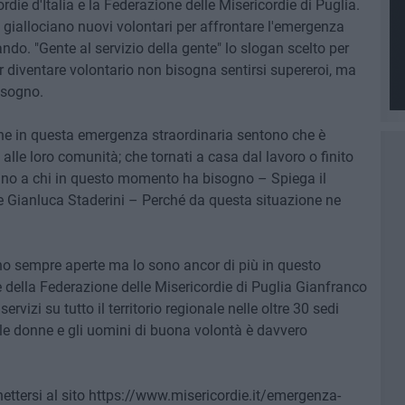
ie d'Italia e la Federazione delle Misericordie di Puglia.
ri giallociano nuovi volontari per affrontare l'emergenza
o. "Gente al servizio della gente" lo slogan scelto per
 diventare volontario non bisogna sentirsi supereroi, ma
isogno.
he in questa emergenza straordinaria sentono che è
alle loro comunità; che tornati a casa dal lavoro o finito
ano a chi in questo momento ha bisogno – Spiega il
e Gianluca Staderini – Perché da questa situazione ne
ono sempre aperte ma lo sono ancor di più in questo
 della Federazione delle Misericordie di Puglia Gianfranco
rvizi su tutto il territorio regionale nelle oltre 30 sedi
 le donne e gli uomini di buona volontà è davvero
ettersi al sito https://www.misericordie.it/emergenza-