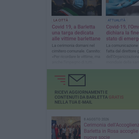
LA CITTÀ
ATTUALITÀ
Covid 19, a Barletta
Covid-19, l'Om
una targa dedicata
dichiara la fine
alle vittime barlettane
stato di emer
La cerimonia domani nel
La comunicazione 
cimitero comunale. Cannito:
fatta dal direttore
«Per ricordare le vittime, ma
dell'Organizzazion
anche l'impegno di tutti
mondiale della san
coloro che hanno lottato
Tedros Ghrebreye
quotidianamente»
RICEVI AGGIORNAMENTI E
CONTENUTI DA BARLETTA
GRATIS
NELLA TUA E-MAIL
8 AGOSTO 2026
Cerimonia dell'Accoglienz
Barletta in Rosa accoglie
nuove socie