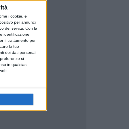
ità
ome i cookie, e
spositivo per annunci
o dei servizi.
Con la
e identificazione
er il trattamento per
icare le tue
ti dei dati personali
 preferenze si
nso in qualsiasi
 web.