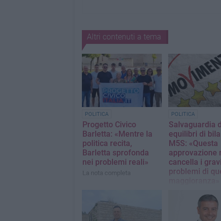
Altri contenuti a tema
POLITICA
POLITICA
Progetto Civico
Salvaguardia d
Barletta: «Mentre la
equilibri di bil
politica recita,
M5S: «Questa
Barletta sprofonda
approvazione 
nei problemi reali»
cancella i grav
problemi di qu
La nota completa
maggioranza»
La nota del Movim
Stelle Barletta