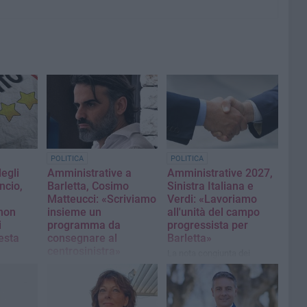
POLITICA
POLITICA
egli
Amministrative a
Amministrative 2027,
ancio,
Barletta, Cosimo
Sinistra Italiana e
Matteucci: «Scriviamo
Verdi: «Lavoriamo
non
insieme un
all'unità del campo
i
programma da
progressista per
esta
consegnare al
Barletta»
centrosinistra»
La nota congiunta dei
segretari cittadini
ento 5
«Dobbiamo vincere le
prossime elezioni comunali.
Dobbiamo partire dai
bisogni reali delle persone»