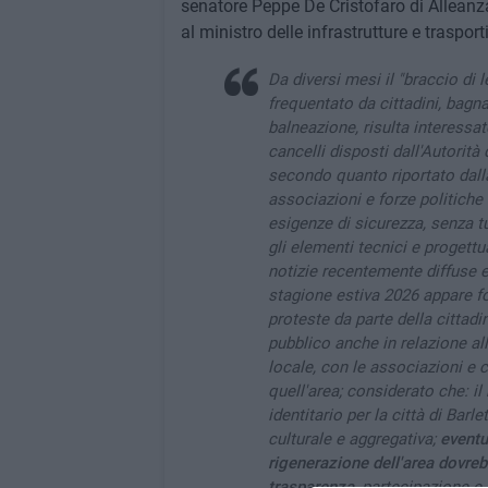
senatore Peppe De Cristofaro di Alleanza 
al ministro delle infrastrutture e trasporti
Da diversi mesi il "braccio di 
frequentato da cittadini, bagn
balneazione, risulta interessat
cancelli disposti dall'Autorità
secondo quanto riportato dalla
associazioni e forze politiche 
esigenze di sicurezza, senza tu
gli elementi tecnici e progettua
notizie recentemente diffuse e
stagione estiva 2026 appare f
proteste da parte della cittadi
pubblico anche in relazione a
locale, con le associazioni e 
quell'area; considerato che: i
identitario per la città di Barl
culturale e aggregativa;
eventu
rigenerazione dell'area dovre
trasparenza
, partecipazione e 