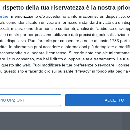
icamente fruito dalla collettività rischia di
l rispetto della tua riservatezza è la nostra prior
 fatto di spazi pubblici
senza un adeguato
artner
memorizziamo e/o accediamo a informazioni su un dispositivo, c
la cittadinanza; appare inoltre necessario chiarire se
ali, come identificatori univoci e informazioni standard inviate da un di
ibili di incidere sulla piena fruibilità pubblica dell'area
zzati, misurazione di annunci e contenuti, analisi dell'audience e svilupp
ilizzo privatistico, si chiede di sapere: quali siano le
i e i nostri partner possiamo utilizzare dati precisi di geolocalizzazione 
strative che hanno determinato la chiusura e la
del dispositivo. Puoi fare clic per consentire a noi e ai nostri 1733 partn
ccio di levante del porto di Barletta; quale sia lo stato
critte. In alternativa puoi accedere a informazioni più dettagliate e modif
nterventi previsti sull'area e quali siano i tempi stimati
acconsentire o di negare il consenso.
Si rende noto che alcuni trattamen
ne pubblica del sito; se il Ministro in indirizzo sia a
e il tuo consenso, ma hai il diritto di opporti a tale trattamento. Le tue
lle proteste espresse dalla cittadinanza e dalle realtà
 questo sito web. Puoi modificare le tue preferenze o revocare il conse
li iniziative intenda assumere, per quanto di
questo sito e facendo clic sul pulsante "Privacy" in fondo alla pagina
uali interventi di rigenerazione e messa in sicurezza
asparenza, partecipazione pubblica e piena tutela della
ica dell'area
PIÙ OPZIONI
ACCETTO