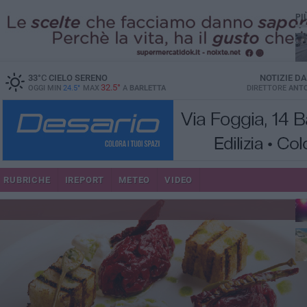
PI
33
°C
CIELO SERENO
NOTIZIE D
32.5°
OGGI MIN
24.5°
MAX
A
BARLETTA
DIRETTORE
ANTO
se
RUBRICHE
IREPORT
METEO
VIDEO