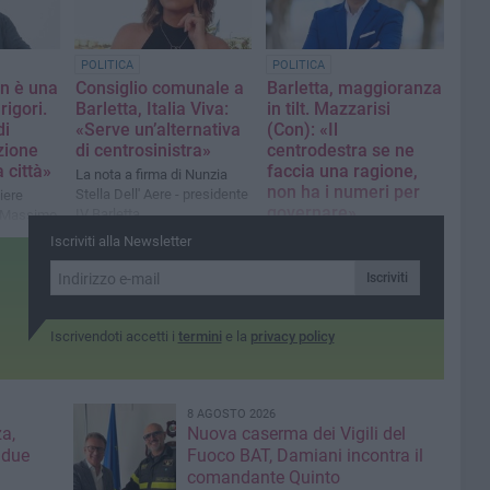
POLITICA
POLITICA
n è una
Consiglio comunale a
Barletta, maggioranza
rigori.
Barletta, Italia Viva:
in tilt. Mazzarisi
di
«Serve un’alternativa
(Con): «Il
zione
di centrosinistra»
centrodestra se ne
 città»
faccia una ragione,
La nota a firma di Nunzia
non ha i numeri per
Stella Dell' Aere - presidente
iere
governare»
IV Barletta
, Massimo
La nota del consigliere
Iscriviti alla Newsletter
comunale
Iscriviti
Iscrivendoti accetti i
termini
e la
privacy policy
8 AGOSTO 2026
a,
Nuova caserma dei Vigili del
 due
Fuoco BAT, Damiani incontra il
comandante Quinto