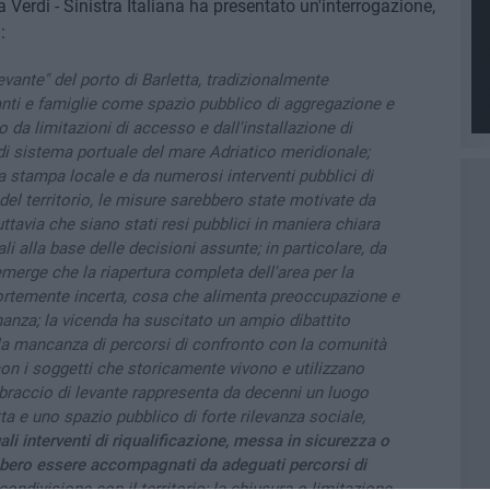
Verdi - Sinistra Italiana ha presentato un'interrogazione,
:
levante" del porto di Barletta, tradizionalmente
anti e famiglie come spazio pubblico di aggregazione e
o da limitazioni di accesso e dall'installazione di
 di sistema portuale del mare Adriatico meridionale;
 stampa locale e da numerosi interventi pubblici di
del territorio, le misure sarebbero state motivate da
ttavia che siano stati resi pubblici in maniera chiara
li alla base delle decisioni assunte; in particolare, da
merge che la riapertura completa dell'area per la
ortemente incerta, cosa che alimenta preoccupazione e
nanza; la vicenda ha suscitato un ampio dibattito
lla mancanza di percorsi di confronto con la comunità
con i soggetti che storicamente vivono e utilizzano
l braccio di levante rappresenta da decenni un luogo
etta e uno spazio pubblico di forte rilevanza sociale,
ali interventi di riqualificazione, messa in sicurezza o
bbero essere accompagnati da adeguati percorsi di
condivisione con il territorio; la chiusura o limitazione