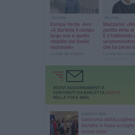
POLITICA
POLITICA
Europa Verde -Avs:
Mazzarisi: «No
«A Barletta il campo
partita vinta ai 
largo non è quello
È il fallimento 
stabilito dal livello
un'amministra
nazionale»
che ha perso la
La nota dei dirigenti
La nota del consigl
comunale di ‘Con’
Mazzarisi
RICEVI AGGIORNAMENTI E
CONTENUTI DA BARLETTA
GRATIS
NELLA TUA E-MAIL
8 AGOSTO 2026
Cerimonia dell'Accoglienz
Barletta in Rosa accoglie
nuove socie