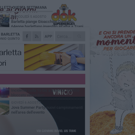
Ù LETTI QUESTA SETTIMANA
MERCOLEDÌ 5 AGOSTO
Barletta piange Gioacchino Dagnello:
64enne barlettano investito all'alba a Trani
A
BARLETTA
GIOVEDÌ 6 AGOSTO
APP
Il ricordo di "Cecco", il benzinaio col
NIO QUINTO
sorriso: «Contava i giorni che lo
paravano dalla pensione»
MERCOLEDÌ 5 AGOSTO
Jova Summer Party, giovedì mattina
sopralluogo nell'area dell'evento
DOMENICA 2 AGOSTO
Beni confiscati alla mafia. Nasce il servizio
di Co-housing
VENERDÌ 7 AGOSTO
Incidente sulla 16 bis a Barletta, traffico
bloccato verso Bari
GIOVEDÌ 6 AGOSTO
Jova Summer Party, nuovi campionamenti
nell'area dell'evento