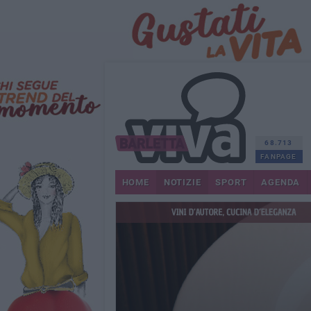
68.713
FANPAGE
HOME
NOTIZIE
SPORT
AGENDA