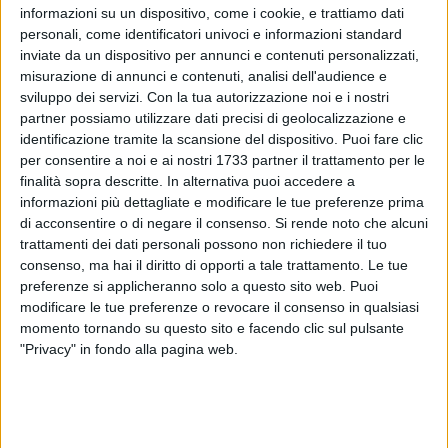
informazioni su un dispositivo, come i cookie, e trattiamo dati
personali, come identificatori univoci e informazioni standard
6
inviate da un dispositivo per annunci e contenuti personalizzati,
misurazione di annunci e contenuti, analisi dell'audience e
sviluppo dei servizi.
Con la tua autorizzazione noi e i nostri
partner possiamo utilizzare dati precisi di geolocalizzazione e
Il personale della Capitaneria di Porto - Guardia Costiera di
identificazione tramite la scansione del dispositivo. Puoi fare clic
Barletta, nell'ambito di una più ampia attività di vigilanza
per consentire a noi e ai nostri 1733 partner il trattamento per le
finalizzata al controllo della filiera e tracciabilità dei prodotti
finalità sopra descritte. In alternativa puoi accedere a
della pesca, ha sequestrato 900 kg di prodotto ittico (mitili)
informazioni più dettagliate e modificare le tue preferenze prima
di varie specie. È stato accertato che il prodotto ittico,
di acconsentire o di negare il consenso.
Si rende noto che alcuni
rinvenuto a bordo di un veicolo nel Comune di Barletta, era
trattamenti dei dati personali possono non richiedere il tuo
consenso, ma hai il diritto di opporti a tale trattamento. Le tue
privo della prescritta documentazione attestante la
preferenze si applicheranno solo a questo sito web. Puoi
tracciabilità, configurando violazione amministrativa
modificare le tue preferenze o revocare il consenso in qualsiasi
sanzionata con la pena pecuniaria pari alla somma di €
momento tornando su questo sito e facendo clic sul pulsante
1.500, subito contesta al trasgressore, ed il sequestro del
"Privacy" in fondo alla pagina web.
prodotto stesso. Resta alta l'attenzione della Guardia
Costiera di Barletta mirata al contrasto di illeciti a danno del
consumatore finale scaturiti dalla mancata corretta gestione,
da parte degli operatori commerciali, della procedura