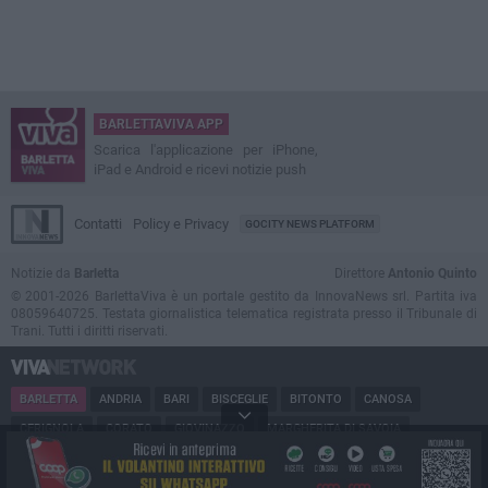
BARLETTAVIVA APP
Scarica l'applicazione per iPhone,
iPad e Android e ricevi notizie push
Contatti
Policy e Privacy
GOCITY NEWS PLATFORM
Notizie da
Barletta
Direttore
Antonio Quinto
© 2001-2026 BarlettaViva è un portale gestito da InnovaNews srl. Partita iva
08059640725. Testata giornalistica telematica registrata presso il Tribunale di
Trani. Tutti i diritti riservati.
BARLETTA
ANDRIA
BARI
BISCEGLIE
BITONTO
CANOSA
CERIGNOLA
CORATO
GIOVINAZZO
MARGHERITA DI SAVOIA
MINERVINO
MODUGNO
MOLFETTA
PUGLIA
RUVO
SAN FERDINANDO
SPINAZZOLA
TERLIZZI
TRANI
TRINITAPOLI