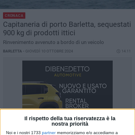
CRONACA
Capitaneria di porto Barletta, sequestati
900 kg di prodotti ittici
Rinvenimento avvenuto a bordo di un veicolo
BARLETTA -
GIOVEDÌ 10 OTTOBRE 2024
14.11
Il rispetto della tua riservatezza è la
nostra priorità
Noi e i nostri 1733
partner
memorizziamo e/o accediamo a