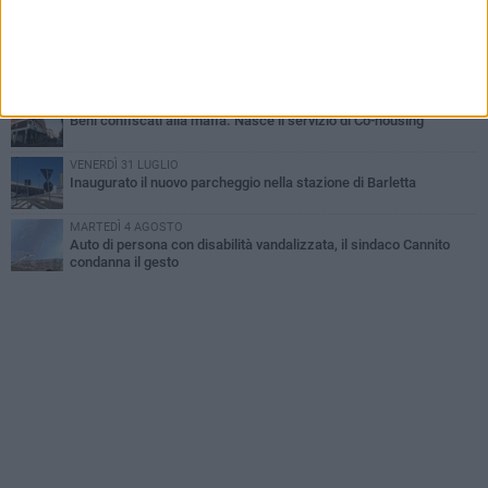
lo separavano dalla pensione»
MERCOLEDÌ 5 AGOSTO
Jova Summer Party, giovedì mattina sopralluogo nell'area
dell'evento
DOMENICA 2 AGOSTO
Beni confiscati alla mafia. Nasce il servizio di Co-housing
VENERDÌ 31 LUGLIO
Inaugurato il nuovo parcheggio nella stazione di Barletta
MARTEDÌ 4 AGOSTO
Auto di persona con disabilità vandalizzata, il sindaco Cannito
condanna il gesto