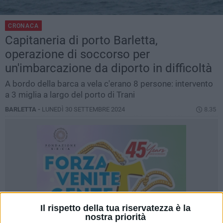
CRONACA
Capitaneria di porto Barletta,
operazione di soccorso per
un'imbarcazione da diporto in difficoltà
A bordo della barca a vela c'erano 8 persone: intervento
a 3 miglia a largo del porto di Trani
BARLETTA -
LUNEDÌ 30 SETTEMBRE 2024
8.35
Il rispetto della tua riservatezza è la
nostra priorità