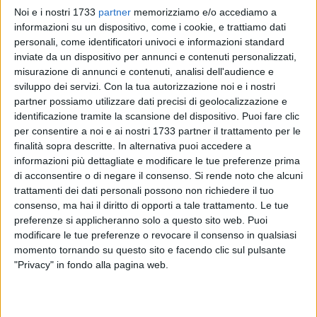
Noi e i nostri 1733
partner
memorizziamo e/o accediamo a
informazioni su un dispositivo, come i cookie, e trattiamo dati
personali, come identificatori univoci e informazioni standard
inviate da un dispositivo per annunci e contenuti personalizzati,
23
misurazione di annunci e contenuti, analisi dell'audience e
sviluppo dei servizi.
Con la tua autorizzazione noi e i nostri
partner possiamo utilizzare dati precisi di geolocalizzazione e
identificazione tramite la scansione del dispositivo. Puoi fare clic
Nel weekend appena trascorso, si è registrata un'importante
per consentire a noi e ai nostri 1733 partner il trattamento per le
attività di soccorso da parte della Capitaneria di Porto di
finalità sopra descritte. In alternativa puoi accedere a
Barletta nei confronti di un'imbarcazione da diporto in
informazioni più dettagliate e modificare le tue preferenze prima
difficoltà a circa 3 miglia dalla costa. Nel pomeriggio di
di acconsentire o di negare il consenso.
Si rende noto che alcuni
domenica giungeva, infatti, alla Sala Operativa di Barletta,
trattamenti dei dati personali possono non richiedere il tuo
consenso, ma hai il diritto di opporti a tale trattamento. Le tue
per il tramite della Capitaneria di Porto di Bari, la richiesta di
preferenze si applicheranno solo a questo sito web. Puoi
soccorso lanciata da un diportista a bordo della sua unità,
modificare le tue preferenze o revocare il consenso in qualsiasi
un'imbarcazione da diporto a vela della lunghezza di 14 mt
momento tornando su questo sito e facendo clic sul pulsante
circa, con a bordo otto persone tutte di origini italiane, in
"Privacy" in fondo alla pagina web.
buone condizioni di salute. L'unità si trovava a circa 3 miglia
al largo del porto di Trani, con avaria all'impianto di
timoneria ed ai motori. Immediatamente la Sala Operativa