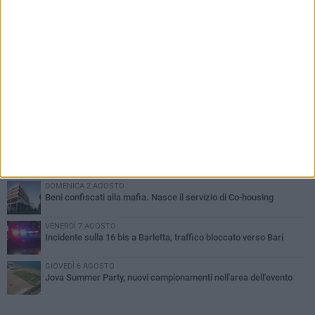
PIÙ LETTI QUESTA SETTIMANA
MERCOLEDÌ 5 AGOSTO
Barletta piange Gioacchino Dagnello: 64enne barlettano investito
all'alba a Trani
GIOVEDÌ 6 AGOSTO
Il ricordo di "Cecco", il benzinaio col sorriso: «Contava i giorni che
lo separavano dalla pensione»
MERCOLEDÌ 5 AGOSTO
Jova Summer Party, giovedì mattina sopralluogo nell'area
dell'evento
DOMENICA 2 AGOSTO
Beni confiscati alla mafia. Nasce il servizio di Co-housing
VENERDÌ 7 AGOSTO
Incidente sulla 16 bis a Barletta, traffico bloccato verso Bari
GIOVEDÌ 6 AGOSTO
Jova Summer Party, nuovi campionamenti nell'area dell'evento