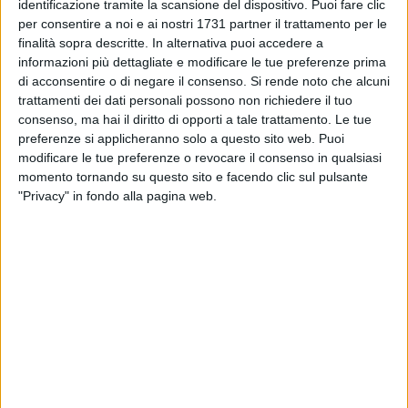
identificazione tramite la scansione del dispositivo. Puoi fare clic
stato proprio il primo cittadino.
per consentire a noi e ai nostri 1731 partner il trattamento per le
finalità sopra descritte. In alternativa puoi accedere a
«È una
polemica pretestuosa
, punto - ribatte il sindaco
informazioni più dettagliate e modificare le tue preferenze prima
Cannito -
Politicamente non abbiamo aumentato la TARI
»,
di acconsentire o di negare il consenso.
Si rende noto che alcuni
riferendo inoltre che l'unico aumento è quello relativo
trattamenti dei dati personali possono non richiedere il tuo
consenso, ma hai il diritto di opporti a tale trattamento. Le tue
all'
1,4%
dovuto all'inflazione programmata.
preferenze si applicheranno solo a questo sito web. Puoi
modificare le tue preferenze o revocare il consenso in qualsiasi
«Se qualcuno ha registrato un raddoppio della tassa, si
momento tornando su questo sito e facendo clic sul pulsante
presentasse
direttamente da me
, per capire qual è stato
"Privacy" in fondo alla pagina web.
l'errore» è l'appello del sindaco.