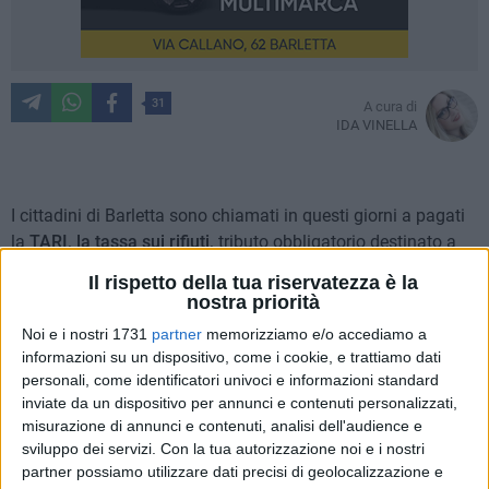
31
A cura di
IDA VINELLA
I cittadini di Barletta sono chiamati in questi giorni a pagati
la
TARI, la tassa sui rifiuti,
tributo obbligatorio destinato a
sostenere i costi pubblici relativi al servizio di raccolta e
Il rispetto della tua riservatezza è la
smaltimento dei rifiuti. Diverse le segnalazioni di
aumenti
nostra priorità
definiti "cospicui",
tanto che alcune fonti giornalistiche
Noi e i nostri 1731
partner
memorizziamo e/o accediamo a
hanno parlato anche di "bollette raddoppiate".
informazioni su un dispositivo, come i cookie, e trattiamo dati
personali, come identificatori univoci e informazioni standard
Nel dibattito in corso, in cui il
gruppo consiliare del PD
è
inviate da un dispositivo per annunci e contenuti personalizzati,
intervenuto parlando di "propaganda illusoria" da parte
misurazione di annunci e contenuti, analisi dell'audience e
sviluppo dei servizi.
Con la tua autorizzazione noi e i nostri
dell'amministrazione Cannito, che in più occasioni avevano
partner possiamo utilizzare dati precisi di geolocalizzazione e
ribadito la volontà di
lasciare invariata la tassa
, a replicare è