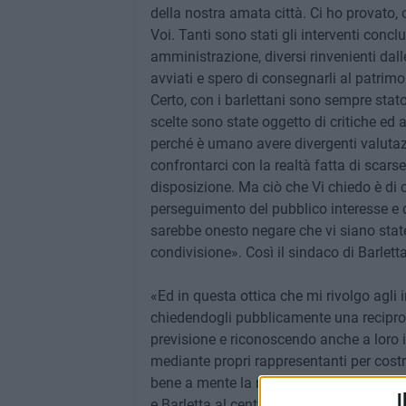
della nostra amata città. Ci ho provato, 
Voi. Tanti sono stati gli interventi conclu
amministrazione, diversi rinvenienti dal
avviati e spero di consegnarli al patrimon
Certo, con i barlettani sono sempre sta
scelte sono state oggetto di critiche e
perché è umano avere divergenti valutaz
confrontarci con la realtà fatta di scars
disposizione. Ma ciò che Vi chiedo è di 
perseguimento del pubblico interesse e d
sarebbe onesto negare che vi siano state
condivisione». Così il sindaco di Barlet
«Ed in questa ottica che mi rivolgo agli in
chiedendogli pubblicamente una reciproc
previsione e riconoscendo anche a loro i
mediante propri rappresentanti per cost
bene a mente la necessità di recepire le s
I
e Barletta al centro, i loro suggerimenti 