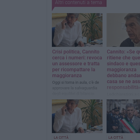
Altri contenuti a tema
Crisi politica, Cannito
Cannito: «Se 
cerca i numeri: revoca
ritiene che qu
un assessore e tratta
sindaco e que
per ricompattare la
maggioranza
maggioranza
debbano anda
casa se ne as
Oggi si torna in aula, c'è de
responsabilità
approvare la salvaguardia
degli equilibri di bilancio
Ledichiarazioni a c
sindaco Cosimo Ca
sulla crisi della su
maggioranza
LA CITTÀ
LA CITTÀ