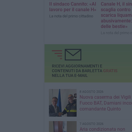
Il sindaco Cannito: «Al
Canale H, il si
lavoro per il canale H»
scaglia contro 
scarica liquam
La nota del primo cittadino
abusivamente:
delle bestie»
La nota del primo c
RICEVI AGGIORNAMENTI E
CONTENUTI DA BARLETTA
GRATIS
NELLA TUA E-MAIL
8 AGOSTO 2026
Nuova caserma dei Vigili
Fuoco BAT, Damiani incon
comandante Quinto
7 AGOSTO 2026
Aria condizionata non