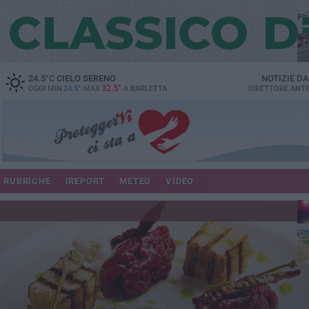
PI
24.5
°C
CIELO SERENO
NOTIZIE D
32.5°
OGGI MIN
24.5°
MAX
A
BARLETTA
DIRETTORE
ANTO
se
RUBRICHE
IREPORT
METEO
VIDEO