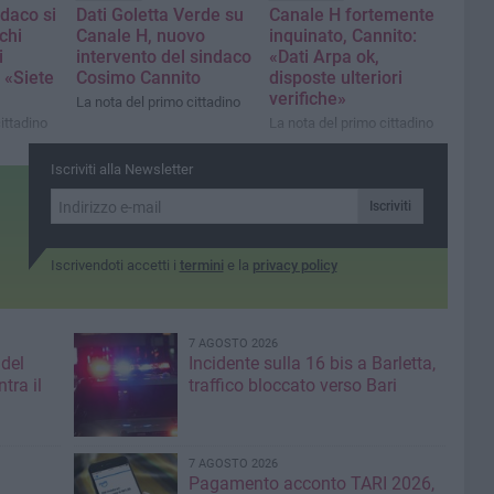
ndaco si
Dati Goletta Verde su
Canale H fortemente
chi
Canale H, nuovo
inquinato, Cannito:
i
intervento del sindaco
«Dati Arpa ok,
 «Siete
Cosimo Cannito
disposte ulteriori
verifiche»
La nota del primo cittadino
ittadino
La nota del primo cittadino
Iscriviti alla Newsletter
Iscriviti
Iscrivendoti accetti i
termini
e la
privacy policy
7 AGOSTO 2026
 del
Incidente sulla 16 bis a Barletta,
tra il
traffico bloccato verso Bari
7 AGOSTO 2026
Pagamento acconto TARI 2026,