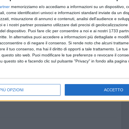
ttraverso donne e uomini che loro dovranno indicarmi.
artner
memorizziamo e/o accediamo a informazioni su un dispositivo, c
ali, come identificatori univoci e informazioni standard inviate da un di
zzati, misurazione di annunci e contenuti, analisi dell'audience e svilupp
ione di responsabilità che sento di rivolge al Presidente
i e i nostri partner possiamo utilizzare dati precisi di geolocalizzazione 
 con il quale si era aperto un vivace confronto politico-
del dispositivo. Puoi fare clic per consentire a noi e ai nostri 1733 partn
o ha mitigato e chiarito, poiché ciascuno di noi, nella
critte. In alternativa puoi accedere a informazioni più dettagliate e modif
e lavorato con rigore alla costruzione del bene comune. Per
acconsentire o di negare il consenso.
Si rende noto che alcuni trattamen
i riprendere questo percorso virtuoso, esclusivamente
e il tuo consenso, ma hai il diritto di opporti a tale trattamento. Le tue
litica ed amministrativa dagli elettori barlettani e come
 questo sito web. Puoi modificare le tue preferenze o revocare il conse
questo sito e facendo clic sul pulsante "Privacy" in fondo alla pagina
 lungimirante, per oltre un anno e mezzo. E' questo il
ietà e rigore, perché è Barletta a richiederlo».
PIÙ OPZIONI
ACCETTO