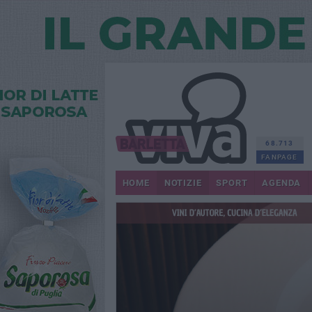
68.713
FANPAGE
HOME
NOTIZIE
SPORT
AGENDA