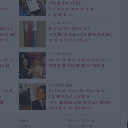
«Pago PA e F24
nata»
temporaneamente non
disponibili»
7 AGOSTO 2026
usica e
In reparto senza aria
esso per
condizionata, «ci siamo portati
hestra
ventilatori da casa»
7 AGOSTO 2026
Palazzo
Da estetista a imprenditrice: la
 alla
storia di Mariangela Nevola
7 AGOSTO 2026
diventi
Ex Convento di Sant'Andrea,
e
Calabrese e Cardone:
el
«Sviluppare una nuova visione
sul mare per Barletta»
Scacchi
Barletta Giuridica
Calcio a 5
Bar.S.A. informa