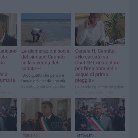
qualcuno
Le dichiarazioni social
Canale H, Cannito:
esto
del sindaco Cannito
«Ho cercato su
sta
sulla vicenda del
ChatGPT un gestore
canale H
per l'impianto delle
re a
acque di prima
"Dico quello che penso e
suma la
pioggia»
faccio ciò che ritengo più
»
opportuno per la mia città"
Le parole del primo cittadino
in consiglio comunale
aldo del
nnito
a
TURISMO
ATTUALITÀ