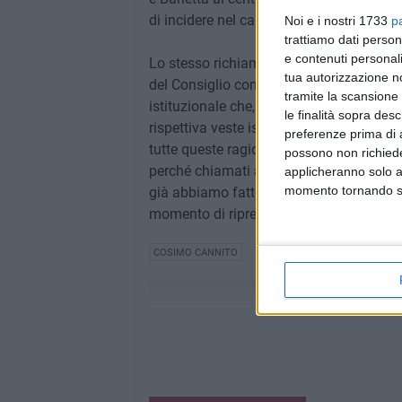
di incidere nel campo amministrativo, a
Noi e i nostri 1733
p
trattiamo dati person
e contenuti personali
Lo stesso richiamo alla reciproca assunz
tua autorizzazione no
del Consiglio comunale Marcello Lanotte,
tramite la scansione 
istituzionale che, sono convinto, il temp
le finalità sopra des
rispettiva veste istituzionale, ha sempr
preferenze prima di 
tutte queste ragioni abbiamo il dovere d
possono non richieder
perché chiamati ad una responsabilità po
applicheranno solo a
momento tornando su 
già abbiamo fatto, in modo trasparente e
momento di riprendere il percorso, con ser
COSIMO CANNITO