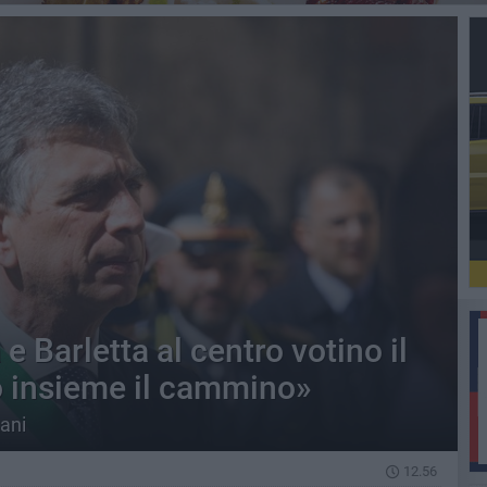
 e Barletta al centro votino il
o insieme il cammino»
tani
12.56