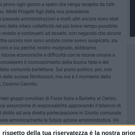
ci provo ogni giorno e spero che venga recepito da tutti
si. Molti Progetti figli della mia precedente
le passate amministrazioni e molti altri ancora sono stati
io della intera collettività nel più breve tempo possibile.
to onesto e continuerò ad esserlo, non negando che alcune
d altre ancora non sono andate come avevo auspicato, sia
ioni e sia perché, nostro malgrado, dobbiamo
e risorse economiche e difficoltà con le risorse umane a
concedermi il riconoscimento della buona fede e del
ella comunità barlettana. Sul piano politico, poi, non
 delle accese fibrillazioni, ma ora è il momento della
ta, Cosimo Cannito.
teri gruppi consiliari di Forza Italia e Barletta al Centro,
a assunzione di responsabilità approvando il bilancio di
l diritto ad una diretta partecipazione in Giunta comunale,
ruire armonicamente la futura azione amministrativa. Ho
ensibilità politiche dei Consiglieri comunali di Forza Italia
l rispetto della tua riservatezza è la nostra prior
per migliorare il bilancio del comune, la legittima volontà