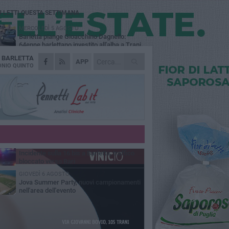
Ù LETTI QUESTA SETTIMANA
MERCOLEDÌ 5 AGOSTO
Barletta piange Gioacchino Dagnello:
64enne barlettano investito all'alba a Trani
A
BARLETTA
GIOVEDÌ 6 AGOSTO
APP
Il ricordo di "Cecco", il benzinaio col
NIO QUINTO
sorriso: «Contava i giorni che lo
paravano dalla pensione»
MERCOLEDÌ 5 AGOSTO
Jova Summer Party, giovedì mattina
sopralluogo nell'area dell'evento
DOMENICA 2 AGOSTO
Beni confiscati alla mafia. Nasce il servizio
di Co-housing
VENERDÌ 7 AGOSTO
Incidente sulla 16 bis a Barletta, traffico
bloccato verso Bari
GIOVEDÌ 6 AGOSTO
Jova Summer Party, nuovi campionamenti
nell'area dell'evento