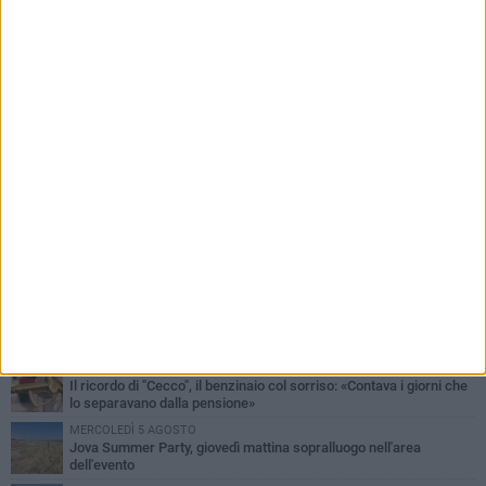
PIÙ LETTI QUESTA SETTIMANA
MERCOLEDÌ 5 AGOSTO
Barletta piange Gioacchino Dagnello: 64enne barlettano investito
all'alba a Trani
GIOVEDÌ 6 AGOSTO
Il ricordo di "Cecco", il benzinaio col sorriso: «Contava i giorni che
lo separavano dalla pensione»
MERCOLEDÌ 5 AGOSTO
Jova Summer Party, giovedì mattina sopralluogo nell'area
dell'evento