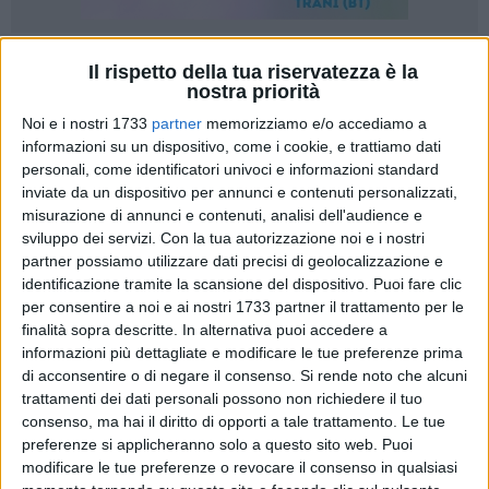
Il rispetto della tua riservatezza è la
nostra priorità
Noi e i nostri 1733
partner
memorizziamo e/o accediamo a
informazioni su un dispositivo, come i cookie, e trattiamo dati
«Il risultato del monitoraggio di Goletta Verde sulla foce del
personali, come identificatori univoci e informazioni standard
Canale H non è una sorpresa ma una criticità nota da tempo.
inviate da un dispositivo per annunci e contenuti personalizzati,
Anche quest'anno, nonostante le imbarazzanti dichiarazioni
misurazione di annunci e contenuti, analisi dell'audience e
di chi dice che "a Barletta non c'è inquinamento", è emerso
sviluppo dei servizi.
Con la tua autorizzazione noi e i nostri
che quel tratto di mare è fortemente inquinato». Così
partner possiamo utilizzare dati precisi di geolocalizzazione e
l'attivista di Coalizione Civica, Michele Napoletano.
identificazione tramite la scansione del dispositivo. Puoi fare clic
per consentire a noi e ai nostri 1733 partner il trattamento per le
finalità sopra descritte. In alternativa puoi accedere a
«Il Canale H nasce per la raccolta delle acque meteoriche,
informazioni più dettagliate e modificare le tue preferenze prima
ma da anni cittadini/e e associazioni segnalano una
di acconsentire o di negare il consenso.
Si rende noto che alcuni
situazione anomala: acqua che continua a scorrere verso il
trattamenti dei dati personali possono non richiedere il tuo
mare anche dopo lunghi periodi senza pioggia, cattivi odori e
consenso, ma hai il diritto di opporti a tale trattamento. Le tue
disagi derivanti da una foce che continua a rappresentare
preferenze si applicheranno solo a questo sito web. Puoi
una ferita aperta nel nostro mare. La domanda, allora , è
modificare le tue preferenze o revocare il consenso in qualsiasi