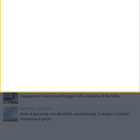
PIÙ LETTI QUESTA SETTIMANA
MERCOLEDÌ 5 AGOSTO
Barletta piange Gioacchino Dagnello: 64enne barlettano investito
all'alba a Trani
GIOVEDÌ 6 AGOSTO
Il ricordo di "Cecco", il benzinaio col sorriso: «Contava i giorni che
lo separavano dalla pensione»
MERCOLEDÌ 5 AGOSTO
Jova Summer Party, giovedì mattina sopralluogo nell'area
dell'evento
DOMENICA 2 AGOSTO
Beni confiscati alla mafia. Nasce il servizio di Co-housing
VENERDÌ 31 LUGLIO
Inaugurato il nuovo parcheggio nella stazione di Barletta
MARTEDÌ 4 AGOSTO
Auto di persona con disabilità vandalizzata, il sindaco Cannito
condanna il gesto