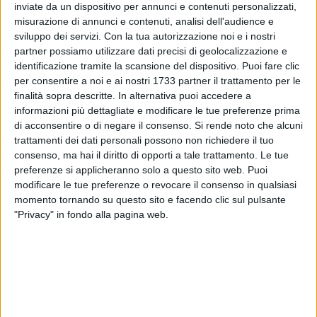
Genova.
inviate da un dispositivo per annunci e contenuti personalizzati,
misurazione di annunci e contenuti, analisi dell'audience e
sviluppo dei servizi.
Con la tua autorizzazione noi e i nostri
Nell'ottobre del 2017 è stata trasferita alla prefettura della
partner possiamo utilizzare dati precisi di geolocalizzazione e
Spezia per assumere l'incarico di viceprefetto vicario,
identificazione tramite la scansione del dispositivo. Puoi fare clic
occupandosi anche di ordine e sicurezza pubblica e
per consentire a noi e ai nostri 1733 partner il trattamento per le
depenalizzazione. Ha svolto, anche la funzione di sub-
finalità sopra descritte. In alternativa puoi accedere a
commissario nella provincia di Genova e nei Comuni di
informazioni più dettagliate e modificare le tue preferenze prima
Santa Margherita Ligure e Lavagna.
di acconsentire o di negare il consenso.
Si rende noto che alcuni
trattamenti dei dati personali possono non richiedere il tuo
consenso, ma hai il diritto di opporti a tale trattamento. Le tue
Nel 2020 ha svolto il ruolo di Vice Prefetto Vicario a Livorno.
preferenze si applicheranno solo a questo sito web. Puoi
modificare le tue preferenze o revocare il consenso in qualsiasi
momento tornando su questo sito e facendo clic sul pulsante
"Privacy" in fondo alla pagina web.