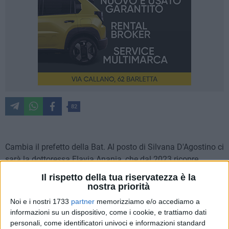
82
Cambia il prefetto della Bat. Al posto di Silvana D'Agostino ci
sarà la dottoressa Flavia Anania, che dal 2023 ricopre
l'incarico di Vice Prefetto Vicario del Prefetto a Genova.
Il rispetto della tua riservatezza è la
Anania è nata a Milazzo in Sicilia, laureata in Scienze
nostra priorità
Politiche, è entrata nei ruoli dell'Amministrazione dell'Interno
Noi e i nostri 1733
partner
memorizziamo e/o accediamo a
nel 1991 ed è prima assegnata al Commissariato di Governo
informazioni su un dispositivo, come i cookie, e trattiamo dati
della Regione Liguria e successivamente alla Prefettura di
personali, come identificatori univoci e informazioni standard