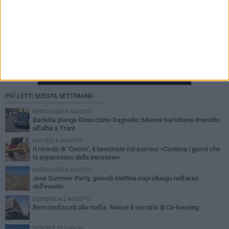
PIÙ LETTI QUESTA SETTIMANA
MERCOLEDÌ 5 AGOSTO
Barletta piange Gioacchino Dagnello: 64enne barlettano investito
all'alba a Trani
GIOVEDÌ 6 AGOSTO
Il ricordo di "Cecco", il benzinaio col sorriso: «Contava i giorni che
lo separavano dalla pensione»
MERCOLEDÌ 5 AGOSTO
Jova Summer Party, giovedì mattina sopralluogo nell'area
dell'evento
DOMENICA 2 AGOSTO
Beni confiscati alla mafia. Nasce il servizio di Co-housing
VENERDÌ 31 LUGLIO