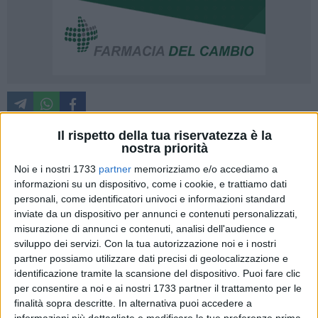
Il rispetto della tua riservatezza è la
nostra priorità
«C'è poco da essere ottimisti!». E' quanto scrive il geologo
Noi e i nostri 1733
partner
memorizziamo e/o accediamo a
Ruggiero Maria Dellisanti rispondendo all'articolo pubblicato
informazioni su un dispositivo, come i cookie, e trattiamo dati
ieri sulle
pagine di Barlettalife
. «La realtà dei numeri, sulla
personali, come identificatori univoci e informazioni standard
raccolta differenziata, non lascia speranze in merito ai toni
inviate da un dispositivo per annunci e contenuti personalizzati,
trionfali e ottimistici delle notizie pubblicate nei giorni scorsi.
misurazione di annunci e contenuti, analisi dell'audience e
sviluppo dei servizi.
Con la tua autorizzazione noi e i nostri
A gennaio del 2011, la Regione Puglia, nel tracciare le linee
partner possiamo utilizzare dati precisi di geolocalizzazione e
guida, della sua azione di politica regionale nel settore della
identificazione tramite la scansione del dispositivo. Puoi fare clic
gestione dei rifiuti per i prossimi anni, evidenziava il ritardo
per consentire a noi e ai nostri 1733 partner il trattamento per le
accumulato nella raccolta differenziata con una misera
finalità sopra descritte. In alternativa puoi accedere a
percentuale del 16 % sulla quantità generale di rifiuti prodotti
informazioni più dettagliate e modificare le tue preferenze prima