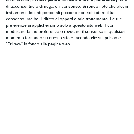
al 2010. Nello stesso tempo esprimeva preoccupazione per il
di acconsentire o di negare il consenso.
Si rende noto che alcuni
raggiungimento al dicembre del 2012 della quota del 65 %
trattamenti dei dati personali possono non richiedere il tuo
consenso, ma hai il diritto di opporti a tale trattamento. Le tue
fissata in sede comunitaria.
preferenze si applicheranno solo a questo sito web. Puoi
modificare le tue preferenze o revocare il consenso in qualsiasi
Oggi gennaio 2012, la Regione, visto l'irraggiungibile
momento tornando su questo sito e facendo clic sul pulsante
obiettivo del 65% rivede e riduce gli obiettivi portando il tetto
"Privacy" in fondo alla pagina web.
della differenziata, da raggiungere a dicembre 2012, al 40 %
accollandosi, inevitabilmente, le multe dell'Unione Europea e
distraendo in questo modo risorse finanziare che invece
potrebbero essere destinate ad altre attività se solo i cittadini
della Regione Puglia fossero un po' più virtuosi.
I dati medi regionali sono i seguenti:
- nel 2008 la raccolta differenziata è stata del 12,41%
- nel 2009 la raccolta differenziata è stata del 14,41%
- nel 2010 la raccolta differenziata è stata del 16,82%
- nel 2011 la raccolta differenziata è stata del 18,06%
In Regione non mancano comuni virtuosi, come San