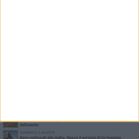
PIÙ LETTI QUESTA SETTIMANA
MERCOLEDÌ 5 AGOSTO
Barletta piange Gioacchino Dagnello: 64enne barlettano investito
all'alba a Trani
GIOVEDÌ 6 AGOSTO
Il ricordo di "Cecco", il benzinaio col sorriso: «Contava i giorni che
lo separavano dalla pensione»
MERCOLEDÌ 5 AGOSTO
Jova Summer Party, giovedì mattina sopralluogo nell'area
dell'evento
DOMENICA 2 AGOSTO
Beni confiscati alla mafia. Nasce il servizio di Co-housing