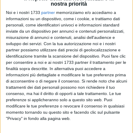
nostra priorità
Noi e i nostri 1733
partner
memorizziamo e/o accediamo a
informazioni su un dispositivo, come i cookie, e trattiamo dati
A cura di
personali, come identificatori univoci e informazioni standard
NICOLA RICCHITELLI
inviate da un dispositivo per annunci e contenuti personalizzati,
misurazione di annunci e contenuti, analisi dell'audience e
sviluppo dei servizi.
Con la tua autorizzazione noi e i nostri
ll rientro in Italia è avvenuto qualche giorno fa all'aeroporto
partner possiamo utilizzare dati precisi di geolocalizzazione e
identificazione tramite la scansione del dispositivo. Puoi fare clic
di Fiumicino con voli di linea Egyptair e Alitalia direttamente
per consentire a noi e ai nostri 1733 partner il trattamento per le
dal Cairo, 42 sacerdoti in tutto – tra cui una suora e due laici
finalità sopra descritte. In alternativa puoi accedere a
– impegnati nei giorni scorsi in un pellegrinaggio tra i
informazioni più dettagliate e modificare le tue preferenze prima
monasteri coopti in Egitto. Tra di loro anche il sacerdote
di acconsentire o di negare il consenso.
Si rende noto che alcuni
barlettano Francesco Fruscio, anch'egli vittima della brutta
trattamenti dei dati personali possono non richiedere il tuo
disavventura vissuta nella "terra dei faraoni" di recente
consenso, ma hai il diritto di opporti a tale trattamento. Le tue
colpita dall'onda della rivolta.
preferenze si applicheranno solo a questo sito web. Puoi
modificare le tue preferenze o revocare il consenso in qualsiasi
momento tornando su questo sito e facendo clic sul pulsante
«E' stata una via Crucis, tra i nostri connazionali c'è chi dice
"Privacy" in fondo alla pagina web.
di essere stato costretto ad interrompere le vacanze; chi,
invece, riferisce di essere rimasto bloccato per quasi 24 ore