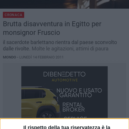
CRONACA
Brutta disavventura in Egitto per
monsignor Fruscio
il sacerdote barlettano rientra dal paese sconvolto
dalle rivolte.
Molte le agitazioni, attimi di paura
MONDO -
LUNEDÌ 14 FEBBRAIO 2011
Il rispetto della tua riservatezza è la