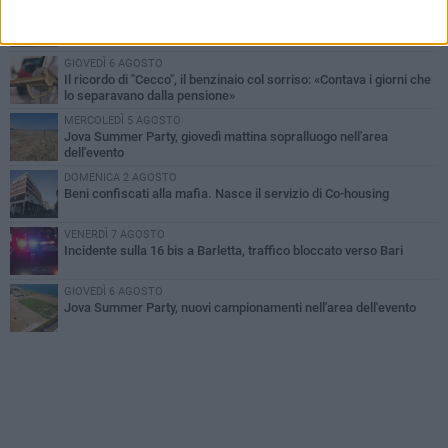
MERCOLEDÌ 5 AGOSTO
Barletta piange Gioacchino Dagnello: 64enne barlettano investito
all'alba a Trani
GIOVEDÌ 6 AGOSTO
Il ricordo di "Cecco", il benzinaio col sorriso: «Contava i giorni che
lo separavano dalla pensione»
MERCOLEDÌ 5 AGOSTO
Jova Summer Party, giovedì mattina sopralluogo nell'area
dell'evento
DOMENICA 2 AGOSTO
Beni confiscati alla mafia. Nasce il servizio di Co-housing
VENERDÌ 7 AGOSTO
Incidente sulla 16 bis a Barletta, traffico bloccato verso Bari
GIOVEDÌ 6 AGOSTO
Jova Summer Party, nuovi campionamenti nell'area dell'evento