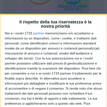
Il rispetto della tua riservatezza è la
A cura di
nostra priorità
LUCA GUERRA
Noi e i nostri 1733
partner
memorizziamo e/o accediamo a
informazioni su un dispositivo, come i cookie, e trattiamo dati
personali, come identificatori univoci e informazioni standard
Sembra prossima a una soluzione la grottesca situazione
inviate da un dispositivo per annunci e contenuti personalizzati,
che dallo scorso primo settembre ha portato alla
misurazione di annunci e contenuti, analisi dell'audience e
temporanea chiusura del bookshop e del bar all'interno del
sviluppo dei servizi.
Con la tua autorizzazione noi e i nostri
Castello Svevo di Barletta. I battenti delle due attività si sono
partner possiamo utilizzare dati precisi di geolocalizzazione e
chiusi 7 giorni orsono a seguito della scadenza dell'accordo
identificazione tramite la scansione del dispositivo. Puoi fare clic
per consentire a noi e ai nostri 1733 partner il trattamento per le
di gestione che legava il Comune e la cooperativa "Sette
finalità sopra descritte. In alternativa puoi accedere a
Rue", cessato lo scorso 31 agosto: naturale conseguenza del
informazioni più dettagliate e modificare le tue preferenze prima
disservizio e' stata e la situazione di disagio sorta per le
di acconsentire o di negare il consenso.
Si rende noto che alcuni
decine di studenti che ogni giorno, tanto di mattina quanto
trattamenti dei dati personali possono non richiedere il tuo
nel pomeriggio, usufruiscono della biblioteca comunale
consenso, ma hai il diritto di opporti a tale trattamento. Le tue
"Savino Loffredo", sita entro lemura del Castello Federiciano,
preferenze si applicheranno solo a questo sito web. Puoi