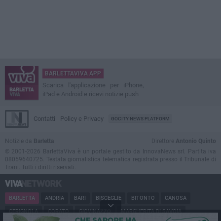
BARLETTAVIVA APP
Scarica l'applicazione per iPhone,
iPad e Android e ricevi notizie push
Contatti
Policy e Privacy
GOCITY NEWS PLATFORM
Notizie da
Barletta
Direttore
Antonio Quinto
© 2001-2026 BarlettaViva è un portale gestito da InnovaNews srl. Partita iva
08059640725. Testata giornalistica telematica registrata presso il Tribunale di
Trani. Tutti i diritti riservati.
BARLETTA
ANDRIA
BARI
BISCEGLIE
BITONTO
CANOSA
CERIGNOLA
CORATO
GIOVINAZZO
MARGHERITA DI SAVOIA