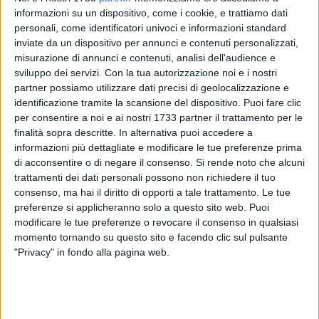
informazioni su un dispositivo, come i cookie, e trattiamo dati
personali, come identificatori univoci e informazioni standard
inviate da un dispositivo per annunci e contenuti personalizzati,
misurazione di annunci e contenuti, analisi dell'audience e
sviluppo dei servizi.
Con la tua autorizzazione noi e i nostri
partner possiamo utilizzare dati precisi di geolocalizzazione e
identificazione tramite la scansione del dispositivo. Puoi fare clic
per consentire a noi e ai nostri 1733 partner il trattamento per le
La Bar.S.A. S.p.A. e l'amministrazione comunale di Barletta
finalità sopra descritte. In alternativa puoi accedere a
informano che, a partire da oggi, è attivo il nuovo servizio di
informazioni più dettagliate e modificare le tue preferenze prima
di acconsentire o di negare il consenso.
Si rende noto che alcuni
raccolta delle deiezioni canine sul suolo pubblico. Il servizio
trattamenti dei dati personali possono non richiedere il tuo
sarà svolto da un operatore mediante l'utilizzo di uno
consenso, ma hai il diritto di opporti a tale trattamento. Le tue
scooter sul quale è installata un'apparecchiatura dotata di
preferenze si applicheranno solo a questo sito web. Puoi
un tubo d'aspirazione, che permette la raccolta delle
modificare le tue preferenze o revocare il consenso in qualsiasi
deiezioni, nonché di un impianto d'innaffiamento che
momento tornando su questo sito e facendo clic sul pulsante
spruzza un prodotto disinfettante e deodorante.
"Privacy" in fondo alla pagina web.
«L'attivazione di questo nuovo servizio – sottolineano dalla
sede di Bar.S.A. – è la risposta alle legittime lamentele dei
cittadini costretti a subire questi comportamenti incivili e