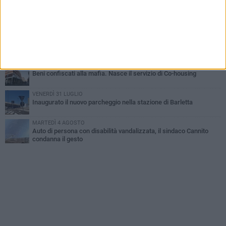
GIOVEDÌ 6 AGOSTO
Il ricordo di "Cecco", il benzinaio col sorriso: «Contava i giorni che
lo separavano dalla pensione»
MERCOLEDÌ 5 AGOSTO
Jova Summer Party, giovedì mattina sopralluogo nell'area
dell'evento
DOMENICA 2 AGOSTO
Beni confiscati alla mafia. Nasce il servizio di Co-housing
VENERDÌ 31 LUGLIO
Inaugurato il nuovo parcheggio nella stazione di Barletta
MARTEDÌ 4 AGOSTO
Auto di persona con disabilità vandalizzata, il sindaco Cannito
condanna il gesto