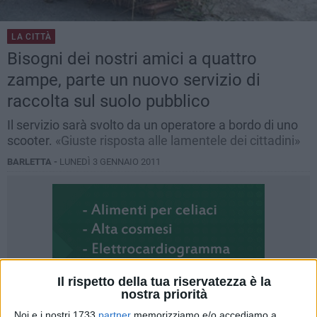
LA CITTÀ
Bisogni dei nostri amici a quattro
zampe, parte un nuovo servizio di
raccolta sul suolo pubblico
Il servizio sarà svolto da un operatore a bordo di uno
scooter.
«Giuste risposta alle lamentele dei cittadini»
BARLETTA -
LUNEDÌ 3 GENNAIO 2011
Il rispetto della tua riservatezza è la
nostra priorità
Noi e i nostri 1733
partner
memorizziamo e/o accediamo a