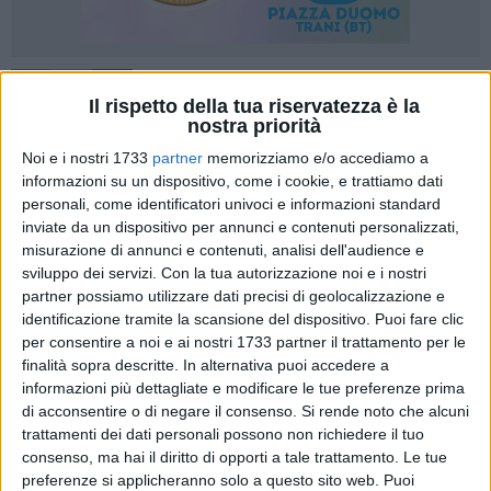
A cura di
Il rispetto della tua riservatezza è la
EDOARDO CENTONZE
nostra priorità
Noi e i nostri 1733
partner
memorizziamo e/o accediamo a
informazioni su un dispositivo, come i cookie, e trattiamo dati
«A prescindere dall'eventuale proroga dei termini per
personali, come identificatori univoci e informazioni standard
l'approvazione del previsionale 2014, resta fermo l'obiettivo
inviate da un dispositivo per annunci e contenuti personalizzati,
di
approvare il bilancio nel minor tempo possibile
,
misurazione di annunci e contenuti, analisi dell'audience e
proponendo
un primo schema entro e non oltre il 30 aprile
sviluppo dei servizi.
Con la tua autorizzazione noi e i nostri
partner possiamo utilizzare dati precisi di geolocalizzazione e
p.v.». E' quanto scrive il dirigente al Bilancio del Comune di
identificazione tramite la scansione del dispositivo. Puoi fare clic
Barletta, dott.
Michelangelo Nigro
, in una circolare del 2
per consentire a noi e ai nostri 1733 partner il trattamento per le
aprile scorso inviata a tutti i dirigenti, avente ad oggetto le
finalità sopra descritte. In alternativa puoi accedere a
indicazioni operative per gli impegni di spesa in fase di
informazioni più dettagliate e modificare le tue preferenze prima
gestione provvisoria, pubblicata sull'albo pretorio in allegato
di acconsentire o di negare il consenso.
Si rende noto che alcuni
alla delibera di Giunta sul sostegno delle spese per le
trattamenti dei dati personali possono non richiedere il tuo
celebrazioni del Venerdì Santo. «Si coglie l'occasione -
consenso, ma hai il diritto di opporti a tale trattamento. Le tue
preferenze si applicheranno solo a questo sito web. Puoi
prosegue Nigro - per sollecitare nuovamente, ciascuno per