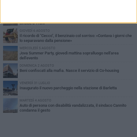
PIÙ LETTI QUESTA SETTIMANA
MERCOLEDÌ 5 AGOSTO
Barletta piange Gioacchino Dagnello: 64enne barlettano investito
all'alba a Trani
GIOVEDÌ 6 AGOSTO
Il ricordo di "Cecco", il benzinaio col sorriso: «Contava i giorni che
lo separavano dalla pensione»
MERCOLEDÌ 5 AGOSTO
Jova Summer Party, giovedì mattina sopralluogo nell'area
dell'evento
DOMENICA 2 AGOSTO
Beni confiscati alla mafia. Nasce il servizio di Co-housing
VENERDÌ 31 LUGLIO
Inaugurato il nuovo parcheggio nella stazione di Barletta
MARTEDÌ 4 AGOSTO
Auto di persona con disabilità vandalizzata, il sindaco Cannito
condanna il gesto