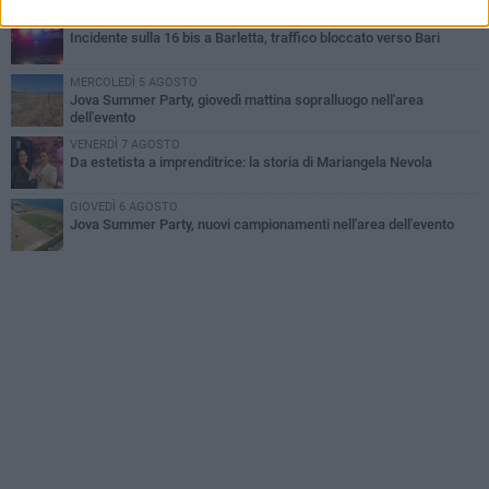
VENERDÌ 7 AGOSTO
Incidente sulla 16 bis a Barletta, traffico bloccato verso Bari
MERCOLEDÌ 5 AGOSTO
Jova Summer Party, giovedì mattina sopralluogo nell'area
dell'evento
VENERDÌ 7 AGOSTO
Da estetista a imprenditrice: la storia di Mariangela Nevola
GIOVEDÌ 6 AGOSTO
Jova Summer Party, nuovi campionamenti nell'area dell'evento