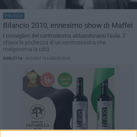
POLITICA
Bilancio 2010, ennesimo show di Maffei
I consiglieri del controdestra abbandonano l'aula.
E'
chiara la pochezza di un centrosinistra che
malgoverna la città
BARLETTA -
GIOVEDÌ 15 LUGLIO 2010