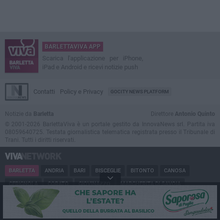
BARLETTAVIVA APP
Scarica l'applicazione per iPhone,
iPad e Android e ricevi notizie push
Contatti
Policy e Privacy
GOCITY NEWS PLATFORM
Notizie da
Barletta
Direttore
Antonio Quinto
© 2001-2026 BarlettaViva è un portale gestito da InnovaNews srl. Partita iva
08059640725. Testata giornalistica telematica registrata presso il Tribunale di
Trani. Tutti i diritti riservati.
BARLETTA
ANDRIA
BARI
BISCEGLIE
BITONTO
CANOSA
CERIGNOLA
CORATO
GIOVINAZZO
MARGHERITA DI SAVOIA
MINERVINO
MODUGNO
MOLFETTA
PUGLIA
RUVO
SAN FERDINANDO
SPINAZZOLA
TERLIZZI
TRANI
TRINITAPOLI