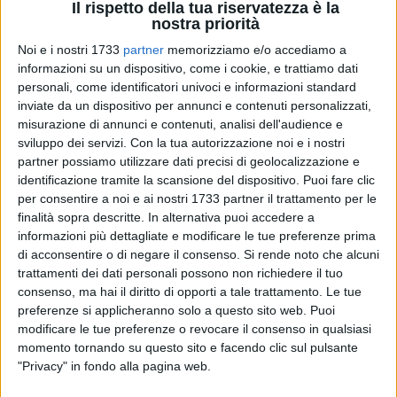
Il rispetto della tua riservatezza è la
nostra priorità
Noi e i nostri 1733
partner
memorizziamo e/o accediamo a
informazioni su un dispositivo, come i cookie, e trattiamo dati
personali, come identificatori univoci e informazioni standard
inviate da un dispositivo per annunci e contenuti personalizzati,
misurazione di annunci e contenuti, analisi dell'audience e
I consiglieri comunali del centro-destra di Barletta
sviluppo dei servizi.
Con la tua autorizzazione noi e i nostri
abbandonano l'aula consiliare indignati dall'ennesimo
partner possiamo utilizzare dati precisi di geolocalizzazione e
"show" inscenato dal sindaco Maffei e dalla maggioranza di
identificazione tramite la scansione del dispositivo. Puoi fare clic
centro-sinistra al governo della città.
per consentire a noi e ai nostri 1733 partner il trattamento per le
finalità sopra descritte. In alternativa puoi accedere a
Nove mesi di trattative per trovare un accordo politico –
informazioni più dettagliate e modificare le tue preferenze prima
amministrativo non sul bilancio e per il bene della città e dei
di acconsentire o di negare il consenso.
Si rende noto che alcuni
trattamenti dei dati personali possono non richiedere il tuo
cittadini di Barletta ma per soddisfare meri interessi di
consenso, ma hai il diritto di opporti a tale trattamento. Le tue
bottega e definire le cosiddette poltrone da spartirsi; più di un
preferenze si applicheranno solo a questo sito web. Puoi
mese di rinvii sul Bilancio di Previsione, il più importante dei
modificare le tue preferenze o revocare il consenso in qualsiasi
provvedimenti che un'amministrazione comunale deve
momento tornando su questo sito e facendo clic sul pulsante
approvare e che è stato approvato con un ritardo di 7 mesi;
"Privacy" in fondo alla pagina web.
ore e ore di attesa e che hanno fatto scalare l'orario d'inizio