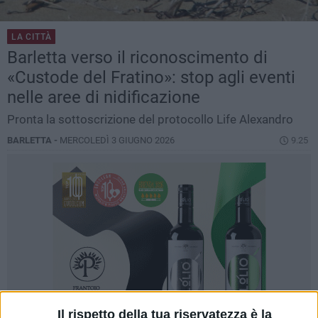
LA CITTÀ
Barletta verso il riconoscimento di
«Custode del Fratino»: stop agli eventi
nelle aree di nidificazione
Pronta la sottoscrizione del protocollo Life Alexandro
BARLETTA -
MERCOLEDÌ 3 GIUGNO 2026
9.25
Il rispetto della tua riservatezza è la