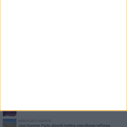
PIÙ LETTI QUESTA SETTIMANA
MERCOLEDÌ 5 AGOSTO
Barletta piange Gioacchino Dagnello: 64enne barlettano investito
all'alba a Trani
GIOVEDÌ 6 AGOSTO
Il ricordo di "Cecco", il benzinaio col sorriso: «Contava i giorni che
lo separavano dalla pensione»
VENERDÌ 7 AGOSTO
Incidente sulla 16 bis a Barletta, traffico bloccato verso Bari
MERCOLEDÌ 5 AGOSTO
Jova Summer Party, giovedì mattina sopralluogo nell'area