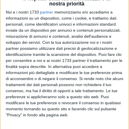
nostra priorità
Noi e i nostri 1733
partner
memorizziamo e/o accediamo a
informazioni su un dispositivo, come i cookie, e trattiamo dati
A cura di
personali, come identificatori univoci e informazioni standard
LA REDAZIONE
inviate da un dispositivo per annunci e contenuti personalizzati,
misurazione di annunci e contenuti, analisi dell'audience e
sviluppo dei servizi.
Con la tua autorizzazione noi e i nostri
Barletta si prepara a diventare il primo Comune italiano a
partner possiamo utilizzare dati precisi di geolocalizzazione e
identificazione tramite la scansione del dispositivo. Puoi fare clic
ottenere il riconoscimento di «Custode del Fratino» grazie
per consentire a noi e ai nostri 1733 partner il trattamento per le
all'adesione al progetto europeo Life Alexandro, promosso
finalità sopra descritte. In alternativa puoi accedere a
da Legambiente per la tutela del piccolo trampoliere e degli
informazioni più dettagliate e modificare le tue preferenze prima
habitat costieri sabbiosi e dunali.
di acconsentire o di negare il consenso.
Si rende noto che alcuni
trattamenti dei dati personali possono non richiedere il tuo
Il protocollo prevede una serie di misure per proteggere i siti
consenso, ma hai il diritto di opporti a tale trattamento. Le tue
di nidificazione, tra cui il divieto di organizzare concerti,
preferenze si applicheranno solo a questo sito web. Puoi
modificare le tue preferenze o revocare il consenso in qualsiasi
festival, sagre e manifestazioni sportive nelle aree sensibili
momento tornando su questo sito e facendo clic sul pulsante
durante il periodo riproduttivo del fratino, indicativamente tra
"Privacy" in fondo alla pagina web.
marzo e luglio. Eventuali iniziative dovranno essere
sottoposte a valutazione preventiva e, se necessario,