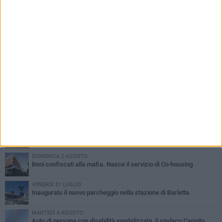
PIÙ LETTI QUESTA SETTIMANA
MERCOLEDÌ 5 AGOSTO
Barletta piange Gioacchino Dagnello: 64enne barlettano investito
all'alba a Trani
GIOVEDÌ 6 AGOSTO
Il ricordo di "Cecco", il benzinaio col sorriso: «Contava i giorni che
lo separavano dalla pensione»
MERCOLEDÌ 5 AGOSTO
Jova Summer Party, giovedì mattina sopralluogo nell'area
dell'evento
DOMENICA 2 AGOSTO
Beni confiscati alla mafia. Nasce il servizio di Co-housing
VENERDÌ 31 LUGLIO
Inaugurato il nuovo parcheggio nella stazione di Barletta
MARTEDÌ 4 AGOSTO
Auto di persona con disabilità vandalizzata, il sindaco Cannito