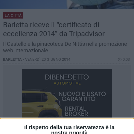
LA CITTÀ
Barletta riceve il “certificato di
eccellenza 2014” da Tripadvisor
Il Castello e la pinacoteca De Nittis nella promozione
web internazionale
BARLETTA -
VENERDÌ 20 GIUGNO 2014
0.03
Il rispetto della tua riservatezza è la
nostra priorità