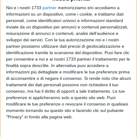
Noi e i nostri 1733
partner
memorizziamo e/o accediamo a
informazioni su un dispositivo, come i cookie, e trattiamo dati
personali, come identificatori univoci e informazioni standard
inviate da un dispositivo per annunci e contenuti personalizzati,
misurazione di annunci e contenuti, analisi dell'audience e
sviluppo dei servizi.
Con la tua autorizzazione noi e i nostri
Il Castello di Barletta e la Pinacoteca Giuseppe De Nittis
partner possiamo utilizzare dati precisi di geolocalizzazione e
identificazione tramite la scansione del dispositivo. Puoi fare clic
sono state riconosciute "eccellenze" nel turismo del 2014 dal
per consentire a noi e ai nostri 1733 partner il trattamento per le
portale web di viaggi "TripAdvisor", a conferma del costante
finalità sopra descritte. In alternativa puoi accedere a
feedback positivo espresso dai visitatori che hanno
informazioni più dettagliate e modificare le tue preferenze prima
consegnato le proprie opinioni e recensito i due monumenti
di acconsentire o di negare il consenso.
Si rende noto che alcuni
sul sito.
trattamenti dei dati personali possono non richiedere il tuo
consenso, ma hai il diritto di opporti a tale trattamento. Le tue
Il "certificato di eccellenza 2014", conseguito con il
preferenze si applicheranno solo a questo sito web. Puoi
modificare le tue preferenze o revocare il consenso in qualsiasi
punteggio massimo registrato negli ultimi dodici mesi, offre
momento tornando su questo sito e facendo clic sul pulsante
al Comune di Barletta
l'opportunità di poter utilizzare gli
"Privacy" in fondo alla pagina web.
strumenti gratuiti di promozione
messi a disposizione dal
sito web sul piano internazionale.