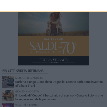
PIÙ LETTI QUESTA SETTIMANA
MERCOLEDÌ 5 AGOSTO
Barletta piange Gioacchino Dagnello: 64enne barlettano investito
all'alba a Trani
GIOVEDÌ 6 AGOSTO
Il ricordo di "Cecco", il benzinaio col sorriso: «Contava i giorni che
lo separavano dalla pensione»
VENERDÌ 7 AGOSTO