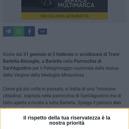
141
Sosta dal
31 gennaio al 3 febbraio
in
arcidiocesi
di Trani-
Barletta-Bisceglie, a Barletta
nella
Parrocchia di
Sant'Agostino
per il Pellegrinaggio nazionale della statua
della Vergine della Medaglia Miracolosa.
Come già più volte in passato, si tratta di una "missione
cittadina", ospitata nella parrocchia di Sant'Agostino ma di
fatto aperta e rivolta a tutta Barletta. Spiega il parroco
don
Roberto Vaccariello
: "Come Comunità parrocchiale di
Sant'Agostino di Barletta, abbiamo subito colto l'occasione
Il rispetto della tua riservatezza è la
nostra priorità
per vivere una vera e propria missione parrocchiale,