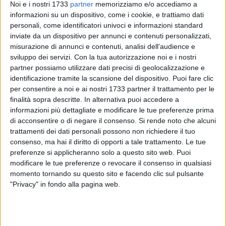
un'esperienza missionaria di evangelizzazione, così come
Noi e i nostri 1733
partner
memorizziamo e/o accediamo a
ricorda Papa Francesco, di annunciare il Vangelo dovunque
informazioni su un dispositivo, come i cookie, e trattiamo dati
personali, come identificatori univoci e informazioni standard
con vari modi. E certamente questo può essere un modo
inviate da un dispositivo per annunci e contenuti personalizzati,
bello, di riflessione, di approfondimento e anche, perché no,
misurazione di annunci e contenuti, analisi dell'audience e
di pietà popolare, di devozione". Il parroco sottolinea alcuni
sviluppo dei servizi.
Con la tua autorizzazione noi e i nostri
punti importanti: "Innanzitutto la celebrazione eucaristica, la
partner possiamo utilizzare dati precisi di geolocalizzazione e
confessione, la catechesi, il santo Rosario, l'adorazione
identificazione tramite la scansione del dispositivo. Puoi fare clic
eucaristica e poi l'incontro con le tante persone che
per consentire a noi e ai nostri 1733 partner il trattamento per le
vorranno, con le scuole. Incontreremo i bambini e i ragazzi
finalità sopra descritte. In alternativa puoi accedere a
informazioni più dettagliate e modificare le tue preferenze prima
della scuola elementare, della scuola media, verranno in
di acconsentire o di negare il consenso.
Si rende noto che alcuni
parrocchia con le loro insegnanti per vivere questo momento
trattamenti dei dati personali possono non richiedere il tuo
di fede, anche i bambini del catechismo. Poi incontreremo le
consenso, ma hai il diritto di opporti a tale trattamento. Le tue
famiglie, gli operatori pastorali e quindi gli ammalati, gli
preferenze si applicheranno solo a questo sito web. Puoi
anziani. Come se vivessimo l'esperienza di Maria che va a
modificare le tue preferenze o revocare il consenso in qualsiasi
visitare Elisabetta: Maria viene a visitare i suoi figli. E quel
momento tornando su questo sito e facendo clic sul pulsante
verbo che Papa Francesco ci ricorda: accogliere tutti,
"Privacy" in fondo alla pagina web.
accogliere tutti, chiunque sia, tutti".
Il Pellegrinaggio nazionale della statua della Vergine della