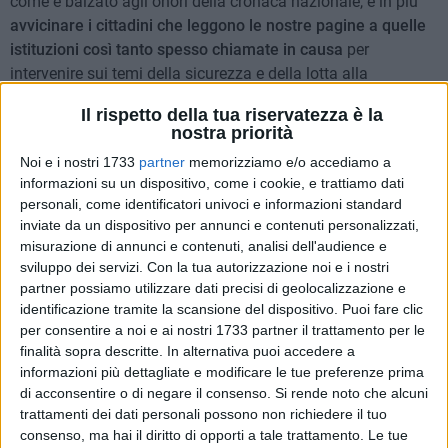
come è balzato agli onori della cronaca nazionale, e in più
avvicinare i cittadini che leggono le nostre pagine a quelle
istituzioni così tanto spesso chiamate in causa
per
intervenire sui temi della sicurezza e della lotta alla
criminalità.
Il rispetto della tua riservatezza è la
nostra priorità
L'onestà e il rifiuto come lotta alla sopraffazione
Noi e i nostri 1733
partner
memorizziamo e/o accediamo a
Il commissario Alecci, che ha alle sue spalle una lunga
informazioni su un dispositivo, come i cookie, e trattiamo dati
esperienza, ha indossato la divisa della Guardia di Finanza,
personali, come identificatori univoci e informazioni standard
ha lavorato al Ministero dell'Interno per 40 anni, di cui 16
inviate da un dispositivo per annunci e contenuti personalizzati,
misurazione di annunci e contenuti, analisi dell'audience e
anni come Prefetto, ha prima di tutto analizzato quello che è
sviluppo dei servizi.
Con la tua autorizzazione noi e i nostri
il contesto barlettano relativo all'ambiente dello spaccio e
partner possiamo utilizzare dati precisi di geolocalizzazione e
facendo un piccolo passo indietro: tornando alla notte tra il
identificazione tramite la scansione del dispositivo. Puoi fare clic
29 e il 30 ottobre. «Dopo questo episodio ognuno di noi
per consentire a noi e ai nostri 1733 partner il trattamento per le
silentemente si è chiesto:
"E se ci fossi stato io in quel
finalità sopra descritte. In alternativa puoi accedere a
momento?"
. La coltellata sarebbe arrivata anche a me
informazioni più dettagliate e modificare le tue preferenze prima
perché io come Claudio Lasala mi sarei rifiutato di offrire da
di acconsentire o di negare il consenso.
Si rende noto che alcuni
trattamenti dei dati personali possono non richiedere il tuo
bere perché
una persona onesta non accetta da nessuno un
consenso, ma hai il diritto di opporti a tale trattamento. Le tue
atto di sopraffazione
. L'importanza di queste lettere è