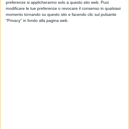
preferenze si applicheranno solo a questo sito web. Puoi
proprio quella di mandare un
messaggio di rifiuto
. Rifiuto
modificare le tue preferenze o revocare il consenso in qualsiasi
non per la negazione della realtà, ma rifiuto nel senso più
momento tornando su questo sito e facendo clic sul pulsante
reattivo. Le persone stanno pensando che non si può più
"Privacy" in fondo alla pagina web.
continuare così».