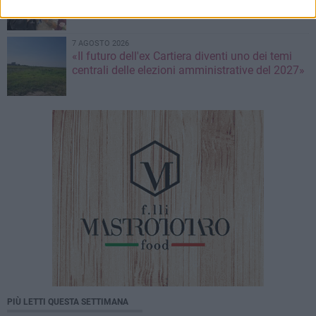
Mariangela Nevola
7 AGOSTO 2026
«Il futuro dell'ex Cartiera diventi uno dei temi
centrali delle elezioni amministrative del 2027»
PIÙ LETTI QUESTA SETTIMANA