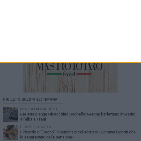
PIÙ LETTI QUESTA SETTIMANA
MERCOLEDÌ 5 AGOSTO
Barletta piange Gioacchino Dagnello: 64enne barlettano investito
all'alba a Trani
GIOVEDÌ 6 AGOSTO
Il ricordo di "Cecco", il benzinaio col sorriso: «Contava i giorni che
lo separavano dalla pensione»