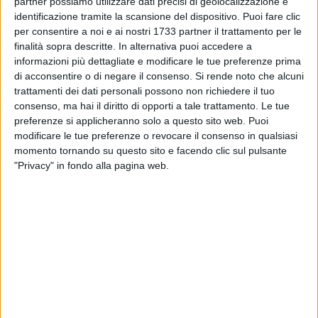
dell'artista barlettano.
partner possiamo utilizzare dati precisi di geolocalizzazione e
identificazione tramite la scansione del dispositivo. Puoi fare clic
per consentire a noi e ai nostri 1733 partner il trattamento per le
Luciana Doronzo, console regionale del Touring Club
finalità sopra descritte. In alternativa puoi accedere a
italiano, spiega:
«In occasione della giornata internazionale
informazioni più dettagliate e modificare le tue preferenze prima
della donna abbiamo voluto, come Touring club italiano,
di acconsentire o di negare il consenso.
Si rende noto che alcuni
omaggiare le donne di ieri attraverso i dipinti di De Nittis, e
trattamenti dei dati personali possono non richiedere il tuo
naturalmente le donne di oggi, donando anche dei mazzi di
consenso, ma hai il diritto di opporti a tale trattamento. Le tue
mimose simbolo che rappresenta questa giornata.
preferenze si applicheranno solo a questo sito web. Puoi
modificare le tue preferenze o revocare il consenso in qualsiasi
Attraverso le donne di De Nittis rendiamo omaggio alla
momento tornando su questo sito e facendo clic sul pulsante
memoria, ma soprattutto al valore e alla forza delle donne di
"Privacy" in fondo alla pagina web.
oggi, protagoniste della nostra comunità».
Durante la visita guidata è stato possibile ammirare alcune
delle più celebri opere di De Nittis, insieme alla mostra
dedicata ai Macchiaioli, con lavori provenienti dalla
Fondazione Palazzo Blu di Pisa e da altri musei italiani. In
occasione dell'evento è stata inoltre inoltre esposta
"Pranzo
a Posillipo"
, un'opera proveniente dalla Galleria d'Arte
Moderna di Milano.