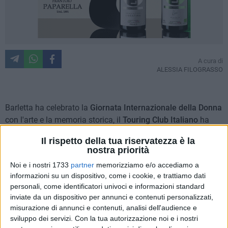
A cura di
ALESSIA FILOGRASSO
Barletta ha celebrato la
Giornata Internazionale della Donna
con l'arte e la memoria storica, il
Touring Club Italiano
ha
scelto la città della Disfida per rendere omaggio alle donne
Il rispetto della tua riservatezza è la
di ieri, protagoniste delle opere di
Giuseppe De Nittis
, e a
nostra priorità
quelle di oggi, protagoniste della società moderna.
Noi e i nostri 1733
partner
memorizziamo e/o accediamo a
informazioni su un dispositivo, come i cookie, e trattiamo dati
L'iniziativa ha preso il via presso il
Palazzo della Marra
dove
personali, come identificatori univoci e informazioni standard
i partecipanti sono stati accolti dai figuranti in abiti d'epoca
inviate da un dispositivo per annunci e contenuti personalizzati,
dell'associazione Thempus, guidata da Carmela Calabrese,
misurazione di annunci e contenuti, analisi dell'audience e
che hanno contribuito a ricreare l'atmosfera del tempo
sviluppo dei servizi.
Con la tua autorizzazione noi e i nostri