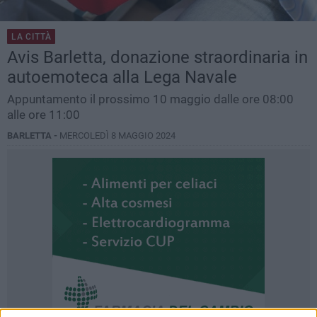
LA CITTÀ
Avis Barletta, donazione straordinaria in
autoemoteca alla Lega Navale
Appuntamento il prossimo 10 maggio dalle ore 08:00
alle ore 11:00
BARLETTA -
MERCOLEDÌ 8 MAGGIO 2024