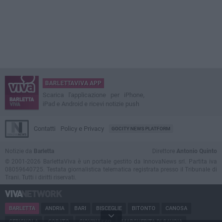
BARLETTAVIVA APP
Scarica l'applicazione per iPhone,
iPad e Android e ricevi notizie push
Contatti
Policy e Privacy
GOCITY NEWS PLATFORM
Notizie da
Barletta
Direttore
Antonio Quinto
© 2001-2026 BarlettaViva è un portale gestito da InnovaNews srl. Partita iva
08059640725. Testata giornalistica telematica registrata presso il Tribunale di
Trani. Tutti i diritti riservati.
BARLETTA
ANDRIA
BARI
BISCEGLIE
BITONTO
CANOSA
CERIGNOLA
CORATO
GIOVINAZZO
MARGHERITA DI SAVOIA