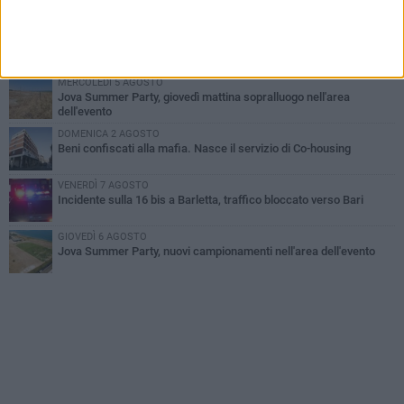
all'alba a Trani
GIOVEDÌ 6 AGOSTO
Il ricordo di "Cecco", il benzinaio col sorriso: «Contava i giorni che
lo separavano dalla pensione»
MERCOLEDÌ 5 AGOSTO
Jova Summer Party, giovedì mattina sopralluogo nell'area
dell'evento
DOMENICA 2 AGOSTO
Beni confiscati alla mafia. Nasce il servizio di Co-housing
VENERDÌ 7 AGOSTO
Incidente sulla 16 bis a Barletta, traffico bloccato verso Bari
GIOVEDÌ 6 AGOSTO
Jova Summer Party, nuovi campionamenti nell'area dell'evento