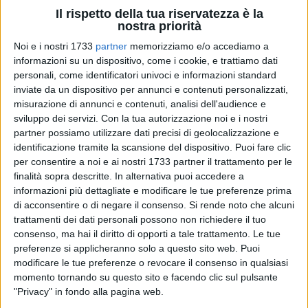
Il rispetto della tua riservatezza è la
nostra priorità
Noi e i nostri 1733
partner
memorizziamo e/o accediamo a
4
informazioni su un dispositivo, come i cookie, e trattiamo dati
personali, come identificatori univoci e informazioni standard
inviate da un dispositivo per annunci e contenuti personalizzati,
A
Barletta
un'altra giornata all'insegna del dono e della
misurazione di annunci e contenuti, analisi dell'audience e
solidarietà. Il prossimo
10 maggio
, dalle 08:00 alle ore 11:00,
sviluppo dei servizi.
Con la tua autorizzazione noi e i nostri
è in programma una donazione straordinaria in
partner possiamo utilizzare dati precisi di geolocalizzazione e
identificazione tramite la scansione del dispositivo. Puoi fare clic
autoemoteca alla
Lega Navale
.
per consentire a noi e ai nostri 1733 partner il trattamento per le
finalità sopra descritte. In alternativa puoi accedere a
L'iniziativa è organizzata dall'
Avis Barletta
in collaborazione
informazioni più dettagliate e modificare le tue preferenze prima
con la Prefettura Bat e con le sedi locali di Carabinieri,
di acconsentire o di negare il consenso.
Si rende noto che alcuni
Esercito Italiano, Guardia di Finanza, Polizia di Stato, Polizia
trattamenti dei dati personali possono non richiedere il tuo
Locale e Vigili del Fuoco.
consenso, ma hai il diritto di opporti a tale trattamento. Le tue
preferenze si applicheranno solo a questo sito web. Puoi
modificare le tue preferenze o revocare il consenso in qualsiasi
Tutti i dettagli sono presenti sulla locandina di seguito.
momento tornando su questo sito e facendo clic sul pulsante
"Privacy" in fondo alla pagina web.