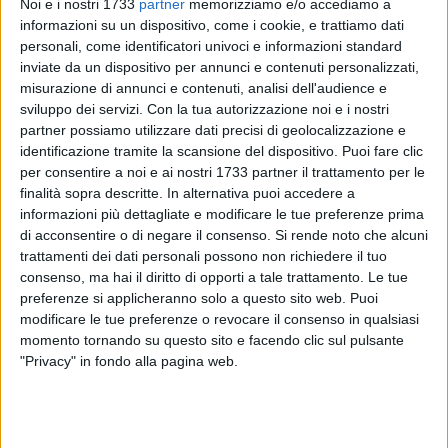
Noi e i nostri 1733
partner
memorizziamo e/o accediamo a
informazioni su un dispositivo, come i cookie, e trattiamo dati
Fratelli d'Italia: «Libertà di stampa pilastro della
personali, come identificatori univoci e informazioni standard
democrazia»
inviate da un dispositivo per annunci e contenuti personalizzati,
«Esprimiamo la più sentita solidarietà e vicinanza al
misurazione di annunci e contenuti, analisi dell'audience e
sviluppo dei servizi.
Con la tua autorizzazione noi e i nostri
giornalista Adriano Antonucci, la cui autovettura è stata
partner possiamo utilizzare dati precisi di geolocalizzazione e
completamente distrutta da un incendio avvenuto ieri sera a
identificazione tramite la scansione del dispositivo. Puoi fare clic
Barletta - si legge nella nota del gruppo consiliare e degli
per consentire a noi e ai nostri 1733 partner il trattamento per le
assessori di Fratelli d'Italia – Barletta. «Si tratta di un
finalità sopra descritte. In alternativa puoi accedere a
episodio che, oltre a rappresentare un grave danno
informazioni più dettagliate e modificare le tue preferenze prima
personale, desta forte preoccupazione per la sicurezza in cui
di acconsentire o di negare il consenso.
Si rende noto che alcuni
operano i professionisti dell'informazione nella nostra
trattamenti dei dati personali possono non richiedere il tuo
consenso, ma hai il diritto di opporti a tale trattamento. Le tue
comunità, soprattutto laddove si profili – come in questo
preferenze si applicheranno solo a questo sito web. Puoi
caso – la possibile natura dolosa dell'incendio, sebbene le
modificare le tue preferenze o revocare il consenso in qualsiasi
cause siano attualmente oggetto di accertamento da parte
momento tornando su questo sito e facendo clic sul pulsante
delle Autorità competenti.
"Privacy" in fondo alla pagina web.
La libertà di stampa costituisce un pilastro irrinunciabile
della democrazia e della vita civile e l'attività giornalistica,
quale servizio alla cittadinanza e strumento di osservazione