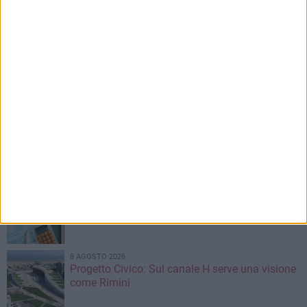
9 AGOSTO 2026
Barletta, 14enne investita da una bici elettrica:
«Nessuno mi ha aiutata, mi hanno insultato e
poi sono scappati»
9 AGOSTO 2026
Guida sentimentale di Barletta: Teseo, Arianna
e la memoria del mare
8 AGOSTO 2026
Marcinelle, Fratelli d'Italia - Barletta: «Il
sacrificio degli italiani merita memoria, non
divisioni»
8 AGOSTO 2026
Pagamento acconto TARI 2026 Pago PA e F24
nuovamente disponibili
8 AGOSTO 2026
Progetto Civico: Sul canale H serve una visione
come Rimini