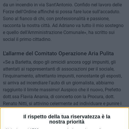
da un incendio in via Sant'Antonio. Confido nel lavoro delle
Forze dell'Ordine affinché si possa fare luce sull'accaduto.
Sono al fianco di chi, con professionalità e passione,
racconta la nostra città. Ad Adriano va tutto il mio sostegno
e quello dell'Amministrazione Comunale», ha scritto sui
social il primo cittadino.
L'allarme del Comitato Operazione Aria Pulita
«Se a Barletta, dopo gli omicidi ancora oggi impuniti, gli
attentati ai rappresentanti di associazioni per il sociale,
l'inquinamento, altrettanto impuniti, nonostante gli esposti,
si arriva ad incendiare l'auto di un giornalista, abbiamo
raggiunto il limite massimo! Auspico che il nuovo, Prefetto
dott.ssa Flavia Anania, di concerto con la Procura, dott.
Renato Nitti, si attivino celermente ad individuare e punire i
responsabili prima che si arrivi al PUNTO DI NON RITORNO!
Il rispetto della tua riservatezza è la
Massima solidarietà ad Adriano Antonucci!» scrive l'avv.
nostra priorità
Michele Cianci, presidente del comitato.