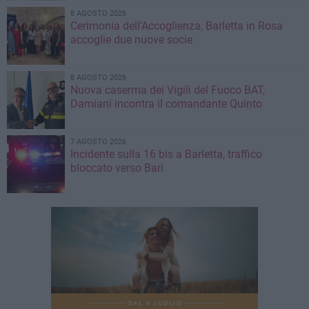
8 AGOSTO 2026
Cerimonia dell'Accoglienza, Barletta in Rosa
accoglie due nuove socie
8 AGOSTO 2026
Nuova caserma dei Vigili del Fuoco BAT,
Damiani incontra il comandante Quinto
7 AGOSTO 2026
Incidente sulla 16 bis a Barletta, traffico
bloccato verso Bari