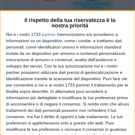
Il rispetto della tua riservatezza è la
2
nostra priorità
Noi e i nostri 1733
partner
memorizziamo e/o accediamo a
informazioni su un dispositivo, come i cookie, e trattiamo dati
personali, come identificatori univoci e informazioni standard
Sabato scorso si è tenuto un incontro organizzato dalla
inviate da un dispositivo per annunci e contenuti personalizzati,
Unità operativa di Gastroenterologia di Barletta diretta dal
misurazione di annunci e contenuti, analisi dell'audience e
Prof. Francesco William Guglielmi con l'Associazione
sviluppo dei servizi.
Con la tua autorizzazione noi e i nostri
Nazionale dei pazienti con Intestino Corto "Un filo per la vita"
partner possiamo utilizzare dati precisi di geolocalizzazione e
e i pazienti con IICB (Insufficienza intestinale cronica
identificazione tramite la scansione del dispositivo. Puoi fare clic
benigna) in trattamento di NPD (nutrizione parenterale
per consentire a noi e ai nostri 1733 partner il trattamento per le
domiciliare). L'incontro si è svolto presso la sala conferenze
finalità sopra descritte. In alternativa puoi accedere a
informazioni più dettagliate e modificare le tue preferenze prima
del Polo Universitario del Ospedale Dimiccoli di Barletta ed
di acconsentire o di negare il consenso.
Si rende noto che alcuni
ha visto la presenza dei nostri 50 pazienti in trattamento e i
trattamenti dei dati personali possono non richiedere il tuo
loro caregivers.
consenso, ma hai il diritto di opporti a tale trattamento. Le tue
preferenze si applicheranno solo a questo sito web. Puoi
La NPD è un trattamento "salvavita" sostitutivo della
modificare le tue preferenze o revocare il consenso in qualsiasi