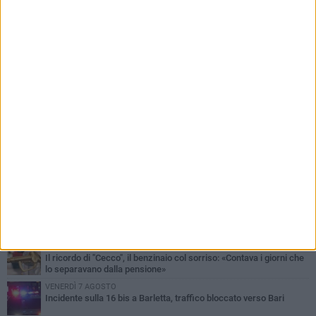
PIÙ LETTI QUESTA SETTIMANA
MERCOLEDÌ 5 AGOSTO
Barletta piange Gioacchino Dagnello: 64enne barlettano investito
all'alba a Trani
GIOVEDÌ 6 AGOSTO
Il ricordo di "Cecco", il benzinaio col sorriso: «Contava i giorni che
lo separavano dalla pensione»
VENERDÌ 7 AGOSTO
Incidente sulla 16 bis a Barletta, traffico bloccato verso Bari