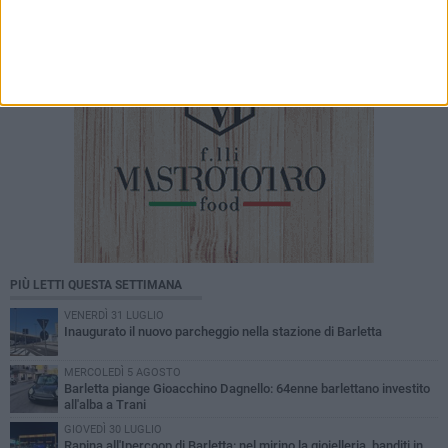
PIÙ LETTI QUESTA SETTIMANA
VENERDÌ 31 LUGLIO
Inaugurato il nuovo parcheggio nella stazione di Barletta
MERCOLEDÌ 5 AGOSTO
Barletta piange Gioacchino Dagnello: 64enne barlettano investito
all'alba a Trani
GIOVEDÌ 30 LUGLIO
Rapina all'Ipercoop di Barletta: nel mirino la gioielleria, banditi in