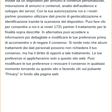
inviate da un dispositivo per annunci e contenuti personalizzati,
software si fonde con la capacità di analizzare problemi
misurazione di annunci e contenuti, analisi dell'audience e
reali e trasformarli in soluzioni operative.
sviluppo dei servizi.
Con la tua autorizzazione noi e i nostri
partner possiamo utilizzare dati precisi di geolocalizzazione e
Gli appuntamenti di quest'anno si sono articolati in due
identificazione tramite la scansione del dispositivo. Puoi fare clic
momenti principali: dal 25 al 27 maggio l'auditorium
per consentire a noi e ai nostri 1731 partner il trattamento per le
dell'Istituto ha ospitato un calendario di seminari e incontri
finalità sopra descritte. In alternativa puoi accedere a
di approfondimento, in cui gli esperti del settore,
informazioni più dettagliate e modificare le tue preferenze prima
di acconsentire o di negare il consenso.
Si rende noto che alcuni
professioniste e professionisti del digitale hanno dialogato
trattamenti dei dati personali possono non richiedere il tuo
con gli studenti e le studentesse circa le frontiere
consenso, ma hai il diritto di opporti a tale trattamento. Le tue
dell'intelligenza artificiale, del coding e delle nuove
preferenze si applicheranno solo a questo sito web. Puoi
tecnologie; mentre dal 28 al 30 maggio presso la palestra del
modificare le tue preferenze o revocare il consenso in qualsiasi
plesso di via Alighieri si è svolta la mostra dei progetti
momento tornando su questo sito e facendo clic sul pulsante
sviluppati e realizzati dalle ragazze e dai ragazzi che si sono
"Privacy" in fondo alla pagina web.
cimentati in questa esperienza. L'Arduino Day quest'anno si è
inserito in una cornice ben più articolata: il "Cafiero STEAM
Fest", una vera e propria fiera didattica, per cui ragazze e
ragazzi hanno messo in mostra le loro creazioni -prototipi
innovativi, software, progetti di domotica e robotica
interamente sviluppati tra i banchi di scuola- dimostrando