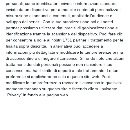
personali, come identificatori univoci e informazioni standard
inviate da un dispositivo per annunci e contenuti personalizzati,
misurazione di annunci e contenuti, analisi dell'audience e
sviluppo dei servizi.
Con la tua autorizzazione noi e i nostri
partner possiamo utilizzare dati precisi di geolocalizzazione e
La Delta Concerti comunica che sono state annullate, per
identificazione tramite la scansione del dispositivo. Puoi fare clic
motivi unicamente di natura tecnica, le due date dello
per consentire a noi e ai nostri 1731 partner il trattamento per le
spettacolo Hello Kitty, programmate rispettivamente il 16
finalità sopra descritte. In alternativa puoi accedere a
aprile al Paladisfida di Barletta, e il 17 aprile al Palasport di
informazioni più dettagliate e modificare le tue preferenze prima
Lecce. Infatti, è emerso che le scenografie dello spettacolo
di acconsentire o di negare il consenso.
Si rende noto che alcuni
non potevano trovare adeguata collocazione all'interno dei
trattamenti dei dati personali possono non richiedere il tuo
Palasport. Di conseguenza è stata decisa la cancellazione
consenso, ma hai il diritto di opporti a tale trattamento. Le tue
preferenze si applicheranno solo a questo sito web. Puoi
delle due date. E' comunque possibile che lo spettacolo
modificare le tue preferenze o revocare il consenso in qualsiasi
possa essere riproposto nel prossimo inverno nei Teatri.
momento tornando su questo sito e facendo clic sul pulsante
"Privacy" in fondo alla pagina web.
In ogni caso i biglietti acquistati per le due date annullate
non sono più validi e gli stessi potranno essere rimborsati
rivolgendosi alle prevendite dove sono stati acquistati.