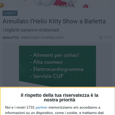
EVENTI
Annullato l'Hello Kitty Show a Barletta
I biglietti saranno rimborsati
BARLETTA -
MERCOLEDÌ 14 APRILE 2010
17.17
Il rispetto della tua riservatezza è la
nostra priorità
Noi e i nostri 1731
partner
memorizziamo e/o accediamo a
informazioni su un dispositivo, come i cookie, e trattiamo dati