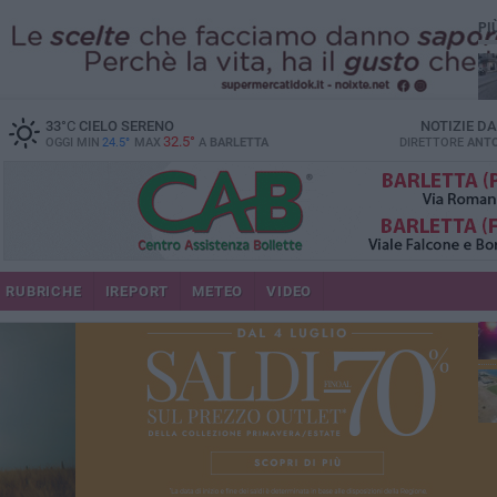
PI
33
°C
CIELO SERENO
NOTIZIE D
32.5°
OGGI MIN
24.5°
MAX
A
BARLETTA
DIRETTORE
ANTO
se
RUBRICHE
IREPORT
METEO
VIDEO