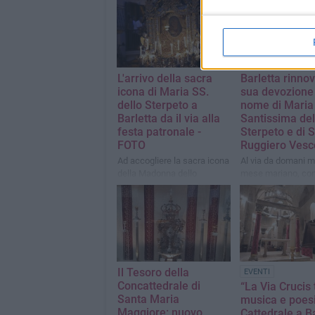
L'arrivo della sacra
Barletta rinnov
icona di Maria SS.
sua devozione
dello Sterpeto a
nome di Maria
Barletta da il via alla
Santissima del
festa patronale -
Sterpeto e di 
FOTO
Ruggiero Vesc
Ad accogliere la sacra icona
Al via da domani ma
della Madonna dello
mese mariano, con
Sterpeto, il busto reliquiario
presenza in Catted
di San Ruggiero, in
dell'icona della Ve
occasione dei 750 anni della
Santissima dello S
traslazione delle spoglie del
del busto reliquiari
Santo
Ruggiero
Il Tesoro della
EVENTI
Concattedrale di
“La Via Crucis 
Santa Maria
musica e poesi
Maggiore: nuovo
Cattedrale a B