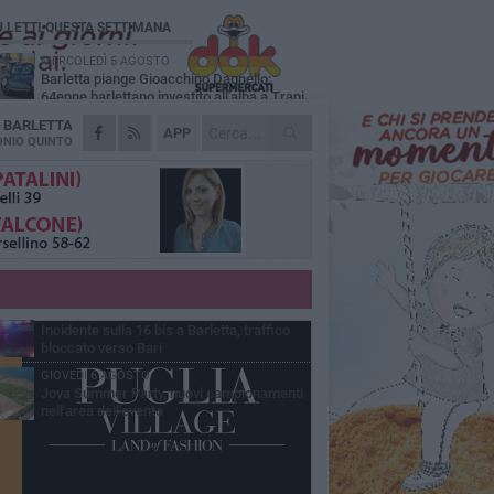
Ù LETTI QUESTA SETTIMANA
MERCOLEDÌ 5 AGOSTO
Barletta piange Gioacchino Dagnello:
64enne barlettano investito all'alba a Trani
A
BARLETTA
GIOVEDÌ 6 AGOSTO
APP
Il ricordo di "Cecco", il benzinaio col
NIO QUINTO
sorriso: «Contava i giorni che lo
paravano dalla pensione»
MERCOLEDÌ 5 AGOSTO
Jova Summer Party, giovedì mattina
sopralluogo nell'area dell'evento
DOMENICA 2 AGOSTO
Beni confiscati alla mafia. Nasce il servizio
di Co-housing
VENERDÌ 7 AGOSTO
Incidente sulla 16 bis a Barletta, traffico
bloccato verso Bari
GIOVEDÌ 6 AGOSTO
Jova Summer Party, nuovi campionamenti
nell'area dell'evento