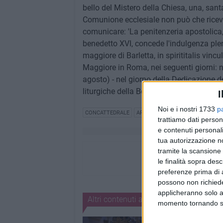
bello del Mistero della Chiesa, una, santa
Comunione ecclesiale non può che riceve
comunicare: 'La penitenzeria apostolic
benedetto XVI, concede l'indulgenza plen
maggiore di Barletta, in spirititalis vincu
Maggiore in Roma, nei seguenti giorni: nel
agosto) - nel giorno della Dedicazione de
liturgiche della Beata Vergine Maria
I
Noi e i nostri 1733
p
CONCATTEDRALE
ARCIVESCOVO GIAMBATTISTA PIC
trattiamo dati person
e contenuti personali
tua autorizzazione no
tramite la scansione 
le finalità sopra des
preferenze prima di 
possono non richieder
applicheranno solo a
Altri contenuti a tema
momento tornando su 