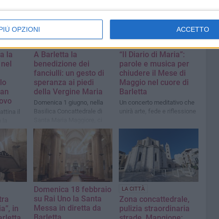
PIÙ OPZIONI
ACCETTO
a la
A Barletta la
“Il Diario di Maria”:
 nel
benedizione dei
parole e musica per
fanciulli: un gesto di
chiudere il Mese di
lo
speranza ai piedi
Maggio nel cuore di
San
della Vergine Maria
Barletta
ovo
Domenica 1 giugno, nella
Un concerto meditativo che
Basilica Concattedrale di
unirà arte, fede e riflessione
ttina il
Santa Maria Maggiore, ci
 la
sarà la benedizione per
rale
bambini e ragazzi
rgine
terpeto e
o di San
Domenica 18 febbraio
LA CITTÀ
su Rai Uno la Santa
tra
Zona concattedrale,
Messa in diretta da
a”, in
pulizia straordinaria
Barletta
arletta
strade. Mangione: