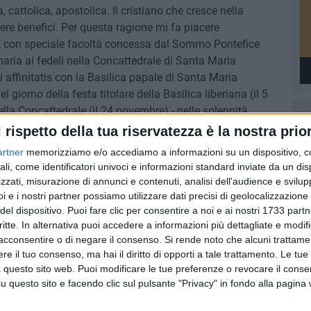
, cattolica, apostolica. Il cristiano che cresce nella
re benefici. Per questa ragione mi fa piacere
a, con speciale facoltà concessa dal Sommo Pontefice
aria ai fedeli nella Concattedrale di Santa Maria
li affinitatis con la Basilica papale di Santa Maria
 giorno della festa titolare della Basilica liberiana (il 5
lla Concattedrale (il 24 novembre) - nelle solennità
l rispetto della tua riservatezza è la nostra prior
artner
memorizziamo e/o accediamo a informazioni su un dispositivo, c
HIERRI
SANTA MARIA MAGGIORE
ali, come identificatori univoci e informazioni standard inviate da un di
zzati, misurazione di annunci e contenuti, analisi dell'audience e svilupp
i e i nostri partner possiamo utilizzare dati precisi di geolocalizzazione 
del dispositivo. Puoi fare clic per consentire a noi e ai nostri 1733 partn
critte. In alternativa puoi accedere a informazioni più dettagliate e modif
acconsentire o di negare il consenso.
Si rende noto che alcuni trattamen
e il tuo consenso, ma hai il diritto di opporti a tale trattamento. Le tue
 questo sito web. Puoi modificare le tue preferenze o revocare il conse
questo sito e facendo clic sul pulsante "Privacy" in fondo alla pagina