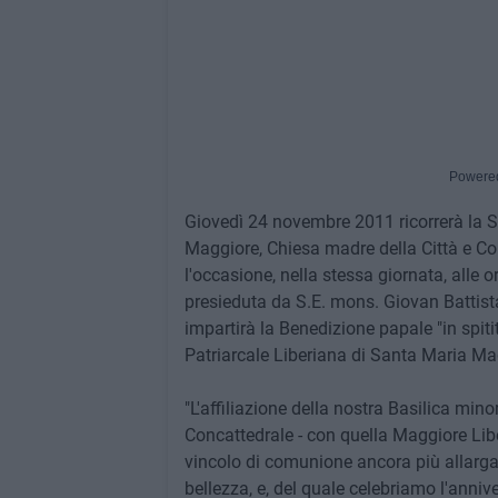
Powere
Giovedì 24 novembre 2011 ricorrerà la S
Maggiore, Chiesa madre della Città e Conc
l'occasione, nella stessa giornata, alle 
presieduta da S.E. mons. Giovan Battist
impartirà la Benedizione papale "in spitita
Patriarcale Liberiana di Santa Maria M
"L'affiliazione della nostra Basilica min
Concattedrale - con quella Maggiore Libe
vincolo di comunione ancora più allargato
bellezza, e, del quale celebriamo l'anniv