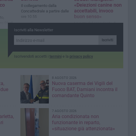
nco
«Deiezioni canine non
Il collegamento dalla
accettabili, invoco
Concattedrale a partire dalle
buon senso»
ore 10.55
to,
ro Studi
La nota del presidente di
 verranno
Bar.s.a.
Iscriviti alla Newsletter
olini,
nino Bello
Iscriviti
Iscrivendoti accetti i
termini
e la
privacy policy
8 AGOSTO 2026
a,
Nuova caserma dei Vigili del
 due
Fuoco BAT, Damiani incontra il
comandante Quinto
7 AGOSTO 2026
rletta,
Aria condizionata non
ri
funzionante in reparto,
«situazione già attenzionata»