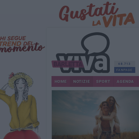
68.713
FANPAGE
HOME
NOTIZIE
SPORT
AGENDA