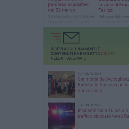
percorso espositivo
la voce di Fra
dal 22 marzo
Terlizzi
Sarà esposta una collezione
Nel corso dell'even
di oggetti sacri in argento,
promosso dal Cent
veri e propri capolavori di
“Barletta in Rosa",
arte orafa
recitati versi di Pas
Primo Levi, Don To
e altri
RICEVI AGGIORNAMENTI E
CONTENUTI DA BARLETTA
GRATIS
NELLA TUA E-MAIL
8 AGOSTO 2026
Cerimonia dell'Accoglienz
Barletta in Rosa accoglie
nuove socie
7 AGOSTO 2026
Incidente sulla 16 bis a Ba
traffico bloccato verso Ba