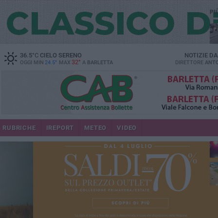
PI
36.5
°C
CIELO SERENO
NOTIZIE D
32°
OGGI MIN
24.5°
MAX
A
BARLETTA
DIRETTORE
ANTO
se
RUBRICHE
IREPORT
METEO
VIDEO