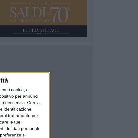
ità
ome i cookie, e
spositivo per annunci
o dei servizi.
Con la
e identificazione
er il trattamento per
icare le tue
ti dei dati personali
 preferenze si