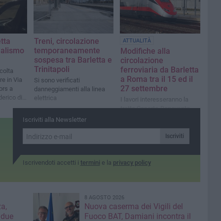
etta
Treni, circolazione
ATTUALITÀ
dalismo
temporaneamente
Modifiche alla
sospesa tra Barletta e
circolazione
Trinitapoli
ferroviaria da Barletta
colta
a Roma tra il 15 ed il
re in Via
Si sono verificati
27 settembre
ors a
danneggiamenti alla linea
derico di
elettrica
I lavori interesseranno la
tratta Caserta-Benevento-
Foggia per la nuova linea
Iscriviti alla Newsletter
alta velocità
Iscriviti
Iscrivendoti accetti i
termini
e la
privacy policy
8 AGOSTO 2026
a,
Nuova caserma dei Vigili del
 due
Fuoco BAT, Damiani incontra il