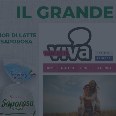
68.713
FANPAGE
HOME
NOTIZIE
SPORT
AGENDA