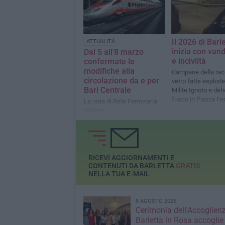
Il 2026 di Barl
ATTUALITÀ
inizia con van
Dal 5 all'8 marzo
e inciviltà
confermate le
modifiche alla
Campane della rac
circolazione da e per
vetro fatte esplode
Bari Centrale
Milite Ignoto e deh
fuoco in Piazza Fe
La nota di Rete Ferroviaria
Svevia
Italiana
RICEVI AGGIORNAMENTI E
CONTENUTI DA BARLETTA
GRATIS
NELLA TUA E-MAIL
8 AGOSTO 2026
Cerimonia dell'Accoglienz
Barletta in Rosa accoglie