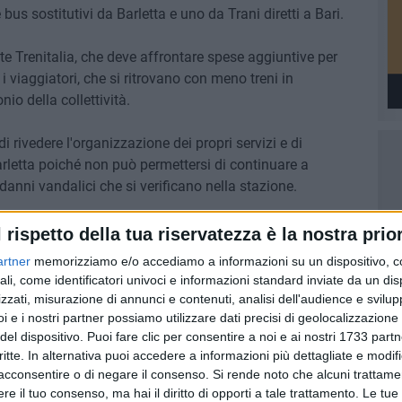
 bus sostitutivi da Barletta e uno da Trani diretti a Bari.
nte Trenitalia, che deve affrontare spese aggiuntive per
i viaggiatori, che si ritrovano con meno treni in
io della collettività.
 rivedere l'organizzazione dei propri servizi e di
arletta poiché non può permettersi di continuare a
 danni vandalici che si verificano nella stazione.
ti. Polizia Ferroviaria e Polizia Scientifica stanno
l rispetto della tua riservatezza è la nostra prior
i autori. Circa due anni fa, proprio grazie all'azione
artner
memorizziamo e/o accediamo a informazioni su un dispositivo, c
el personale di Protezione Aziendale del Gruppo FS Italiane,
ali, come identificatori univoci e informazioni standard inviate da un di
 vandali che avevano preso di mira un treno.
zzati, misurazione di annunci e contenuti, analisi dell'audience e svilupp
i e i nostri partner possiamo utilizzare dati precisi di geolocalizzazione 
del dispositivo. Puoi fare clic per consentire a noi e ai nostri 1733 partn
critte. In alternativa puoi accedere a informazioni più dettagliate e modif
acconsentire o di negare il consenso.
Si rende noto che alcuni trattamen
e il tuo consenso, ma hai il diritto di opporti a tale trattamento. Le tue