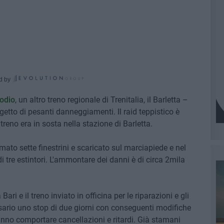
d by
sodio
, un altro treno regionale di Trenitalia, il Barletta –
getto di pesanti danneggiamenti. Il raid teppistico è
treno era in sosta nella stazione di Barletta.
mato sette finestrini e scaricato sul marciapiede e nel
i tre estintori. L'ammontare dei danni è di circa 2mila
ari e il treno inviato in officina per le riparazioni e gli
essario uno stop di due giorni con conseguenti modifiche
no comportare cancellazioni e ritardi. Già stamani