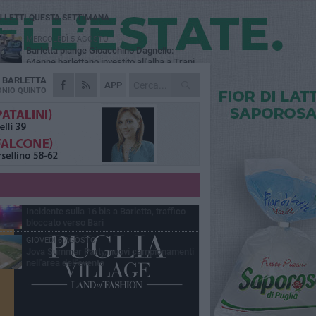
Ù LETTI QUESTA SETTIMANA
MERCOLEDÌ 5 AGOSTO
Barletta piange Gioacchino Dagnello:
64enne barlettano investito all'alba a Trani
A
BARLETTA
GIOVEDÌ 6 AGOSTO
APP
Il ricordo di "Cecco", il benzinaio col
NIO QUINTO
sorriso: «Contava i giorni che lo
paravano dalla pensione»
MERCOLEDÌ 5 AGOSTO
Jova Summer Party, giovedì mattina
sopralluogo nell'area dell'evento
DOMENICA 2 AGOSTO
Beni confiscati alla mafia. Nasce il servizio
di Co-housing
VENERDÌ 7 AGOSTO
Incidente sulla 16 bis a Barletta, traffico
bloccato verso Bari
GIOVEDÌ 6 AGOSTO
Jova Summer Party, nuovi campionamenti
nell'area dell'evento