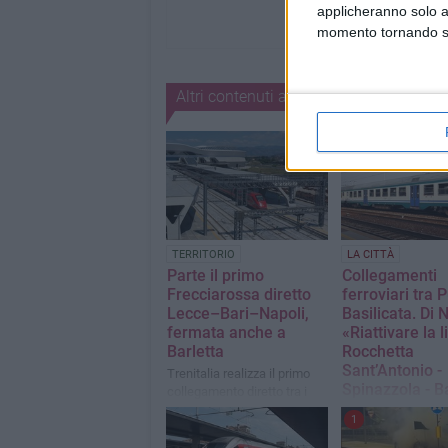
applicheranno solo a
momento tornando su 
Altri contenuti a tema
TERRITORIO
LA CITTÀ
Parte il primo
Collegamenti
Frecciarossa diretto
ferroviari tra 
Lecce–Bari–Napoli,
Basilicata. Di 
fermata anche a
«Riattivare la 
Barletta
Rocchetta
Sant’Antonio -
Trenitalia realizza il primo
Spinazzola - B
collegamento diretto tra i
due capoluoghi di Puglia e
La nota del consigl
1
Campania
comunale di Spina
consigliere provin