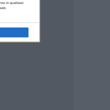
nso in qualsiasi
 web.