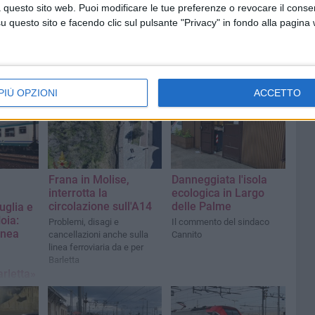
 questo sito web. Puoi modificare le tue preferenze o revocare il conse
questo sito e facendo clic sul pulsante "Privacy" in fondo alla pagina
PIÙ OPZIONI
ACCETTO
Frana in Molise,
Danneggiata l'isola
interrotta la
ecologica in Largo
circolazione sull'A14
delle Palme
Puglia e
Noia:
Problemi, disagi e
Il commento del sindaco
linea
cancellazioni anche sulla
Cannito
linea ferroviaria da e per
Barletta
arletta»
iere
zzola e
ciale BAT