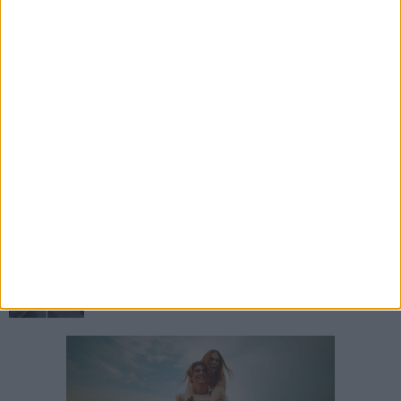
6 AGOSTO 2026
Dibenedetto Automotive: il punto di riferimento
della mobilità a Barletta come Arval Premium
Center
6 AGOSTO 2026
Il Volo in concerto a Barletta: il trio arriva al
Fossato del Castello
5 AGOSTO 2026
Jova Summer Party, giovedì mattina
sopralluogo nell'area dell'evento
5 AGOSTO 2026
Petardi lanciati in un'attività commerciale: «Ora
basta. La sicurezza delle periferie è
un'emergenza»