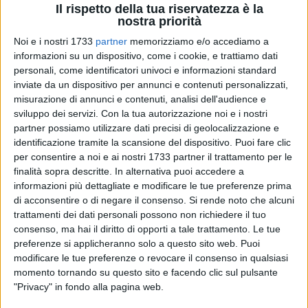
che ha visto presenti, con il questore Roberto Pellicone, il
Il rispetto della tua riservatezza è la
Prefetto Rossana Riflesso, il procuratore della Repubblica
nostra priorità
Renato Nitti, i primi cittadini con i dieci gonfaloni delle dieci
Noi e i nostri 1733
partner
memorizziamo e/o accediamo a
città della provincia Barletta Andria Trani.
informazioni su un dispositivo, come i cookie, e trattiamo dati
personali, come identificatori univoci e informazioni standard
inviate da un dispositivo per annunci e contenuti personalizzati,
misurazione di annunci e contenuti, analisi dell'audience e
sviluppo dei servizi.
Con la tua autorizzazione noi e i nostri
partner possiamo utilizzare dati precisi di geolocalizzazione e
identificazione tramite la scansione del dispositivo. Puoi fare clic
per consentire a noi e ai nostri 1733 partner il trattamento per le
finalità sopra descritte. In alternativa puoi accedere a
informazioni più dettagliate e modificare le tue preferenze prima
di acconsentire o di negare il consenso.
Si rende noto che alcuni
trattamenti dei dati personali possono non richiedere il tuo
consenso, ma hai il diritto di opporti a tale trattamento. Le tue
preferenze si applicheranno solo a questo sito web. Puoi
modificare le tue preferenze o revocare il consenso in qualsiasi
momento tornando su questo sito e facendo clic sul pulsante
"Privacy" in fondo alla pagina web.