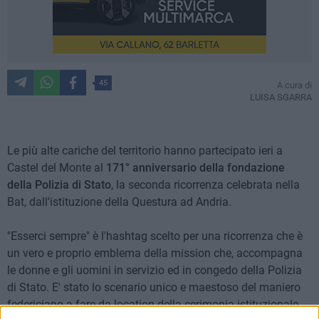
45
A cura di
LUISA SGARRA
Le più alte cariche del territorio hanno partecipato ieri a
Castel del Monte al
171° anniversario della fondazione
della Polizia di Stato
, la seconda ricorrenza celebrata nella
Bat, dall'istituzione della Questura ad Andria.
"Esserci sempre" è l'hashtag scelto per una ricorrenza che è
un vero e proprio emblema della mission che, accompagna
le donne e gli uomini in servizio ed in congedo della Polizia
di Stato. E' stato lo scenario unico e maestoso del maniero
federiciano a fare da location della cerimonia istituzionale,