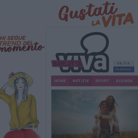
68.713
FANPAGE
HOME
NOTIZIE
SPORT
AGENDA