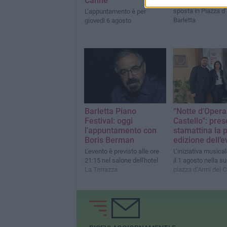
Canne"
L’evento del 31 lugl
sposta in Piazza d
L’appuntamento è per
Barletta
giovedì 6 agosto
Barletta Piano
“Notte d’Opera
Festival: oggi
Castello”: pre
l'appuntamento con
stamattina la 
Boris Berman
edizione dell’
L'evento è previsto alle ore
L’iniziativa musical
21:15 nel salone dell'hotel
il 1 agosto nella s
La Terrazza
piazza d’Armi del C