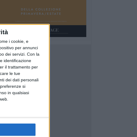
ità
ome i cookie, e
spositivo per annunci
o dei servizi.
Con la
e identificazione
er il trattamento per
icare le tue
ti dei dati personali
 preferenze si
nso in qualsiasi
 web.