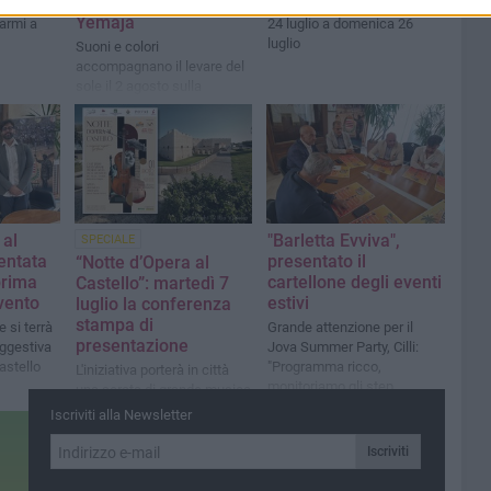
concerto all’alba allo
io si
Gli appuntamenti da venerdì
Yemaja
’armi a
24 luglio a domenica 26
luglio
Suoni e colori
accompagnano il levare del
sole il 2 agosto sulla
Litoranea
 al
"Barletta Evviva",
SPECIALE
sentata
presentato il
“Notte d’Opera al
prima
cartellone degli eventi
Castello”: martedì 7
evento
estivi
luglio la conferenza
stampa di
e si terrà
Grande attenzione per il
presentazione
uggestiva
Jova Summer Party, Cilli:
astello
"Programma ricco,
L'iniziativa porterà in città
monitoriamo gli step
una serata di grande musica
nell'area dell'ex cartiera"
con la Apulia Sinfonietta
Iscriviti alla Newsletter
Orchestra e il cast lirico
internazionale del Premiere
Iscriviti
Opera Vocal Arts Institute di
New York