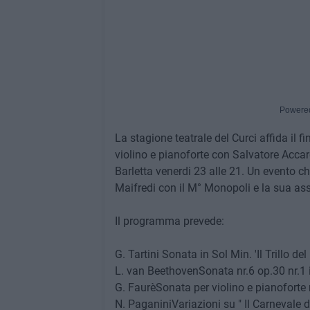
Powere
La stagione teatrale del Curci affida il 
violino e pianoforte con Salvatore Acc
Barletta venerdi 23 alle 21. Un evento ch
Maifredi con il M° Monopoli e la sua ass
Il programma prevede:
G. Tartini Sonata in Sol Min. 'Il Trillo del
L. van BeethovenSonata nr.6 op.30 nr.1 i
G. FaurèSonata per violino e pianoforte
N. PaganiniVariazioni su " Il Carnevale d