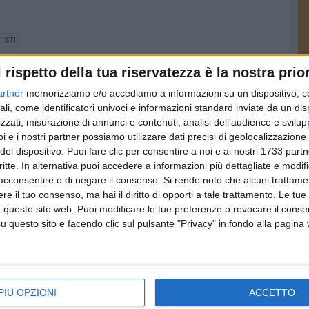
ISTI
l rispetto della tua riservatezza è la nostra prior
artner
memorizziamo e/o accediamo a informazioni su un dispositivo, c
ali, come identificatori univoci e informazioni standard inviate da un di
zzati, misurazione di annunci e contenuti, analisi dell'audience e svilupp
i e i nostri partner possiamo utilizzare dati precisi di geolocalizzazione 
del dispositivo. Puoi fare clic per consentire a noi e ai nostri 1733 partn
critte. In alternativa puoi accedere a informazioni più dettagliate e modif
acconsentire o di negare il consenso.
Si rende noto che alcuni trattamen
e il tuo consenso, ma hai il diritto di opporti a tale trattamento. Le tue
 questo sito web. Puoi modificare le tue preferenze o revocare il conse
questo sito e facendo clic sul pulsante "Privacy" in fondo alla pagina
ion
Beach like a Deejay, il
SPECIALE
t
programma della
Barletta, secondo
PIÙ OPZIONI
ACCETTO
on
tappa di Barletta
appuntamento con il