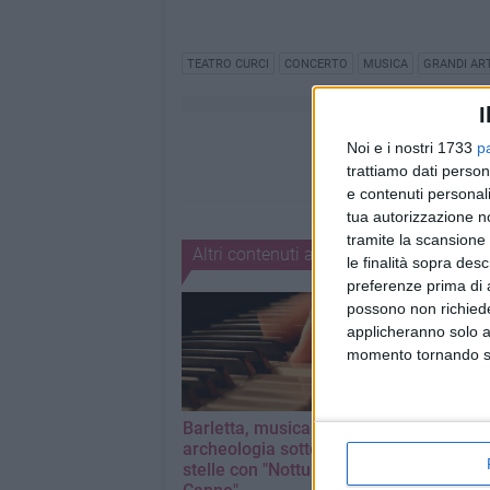
TEATRO CURCI
CONCERTO
MUSICA
GRANDI ART
I
Noi e i nostri 1733
p
trattiamo dati person
e contenuti personali
tua autorizzazione no
tramite la scansione 
Altri contenuti a tema
le finalità sopra des
preferenze prima di 
possono non richieder
applicheranno solo a
momento tornando su 
Barletta, musica e
K-Pop Revolut
archeologia sotto le
Tribute Concer
stelle con "Notturno a
cambia locati