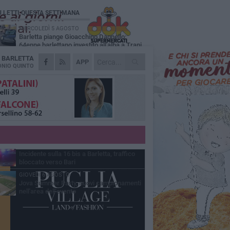
Ù LETTI QUESTA SETTIMANA
MERCOLEDÌ 5 AGOSTO
Barletta piange Gioacchino Dagnello:
64enne barlettano investito all'alba a Trani
A
BARLETTA
GIOVEDÌ 6 AGOSTO
APP
Il ricordo di "Cecco", il benzinaio col
NIO QUINTO
sorriso: «Contava i giorni che lo
paravano dalla pensione»
MERCOLEDÌ 5 AGOSTO
Jova Summer Party, giovedì mattina
sopralluogo nell'area dell'evento
DOMENICA 2 AGOSTO
Beni confiscati alla mafia. Nasce il servizio
di Co-housing
VENERDÌ 7 AGOSTO
Incidente sulla 16 bis a Barletta, traffico
bloccato verso Bari
GIOVEDÌ 6 AGOSTO
Jova Summer Party, nuovi campionamenti
nell'area dell'evento