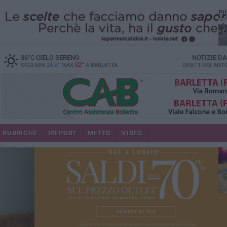
PI
36
°C
CIELO SERENO
NOTIZIE D
32°
OGGI MIN
24.5°
MAX
A
BARLETTA
DIRETTORE
ANTO
se
RUBRICHE
IREPORT
METEO
VIDEO