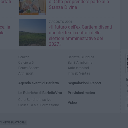
ortati
di Città per prendere parte alla
Stanza Divina
7 AGOSTO 2026
ce: la
«Il futuro dell'ex Cartiera diventi
ola
uno dei temi centrali delle
elezioni amministrative del
2027»
Scacchi
Barletta Giuridica
Calcio a 5
Bar.S.A. informa
Beach Soccer
Auto e motori
Altri sport
In Web Veritas
I
Agenda eventi di Barletta
Segnalazioni iReport
R
B
Le Rubriche di BarlettaViva
Previsioni meteo
i
Cara Barletta ti scrivo
Video
Sicur.a.l.a S.r.l Formazione
TY NEWS PLATFORM