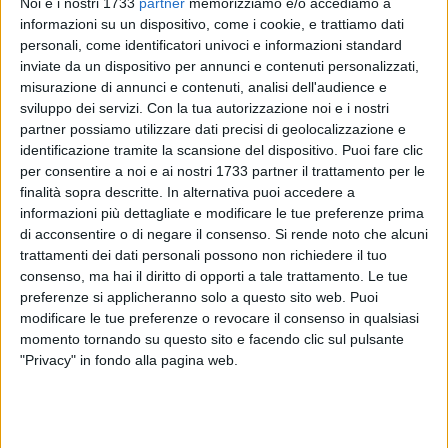
Noi e i nostri 1733
partner
memorizziamo e/o accediamo a
informazioni su un dispositivo, come i cookie, e trattiamo dati
personali, come identificatori univoci e informazioni standard
inviate da un dispositivo per annunci e contenuti personalizzati,
misurazione di annunci e contenuti, analisi dell'audience e
18
sviluppo dei servizi.
Con la tua autorizzazione noi e i nostri
partner possiamo utilizzare dati precisi di geolocalizzazione e
identificazione tramite la scansione del dispositivo. Puoi fare clic
per consentire a noi e ai nostri 1733 partner il trattamento per le
Lunedì 24 febbraio alle 17,30 il Club per l'Unesco e l'Unitre
finalità sopra descritte. In alternativa puoi accedere a
(Università per la Terza Età) ospitano la presentazione del
informazioni più dettagliate e modificare le tue preferenze prima
libro "A tavola con De Nittis Italien, peintre, gourmet e i suoi
di acconsentire o di negare il consenso.
Si rende noto che alcuni
Amici. Pennellate di vita artistica, divagazioni
trattamenti dei dati personali possono non richiedere il tuo
gastronomiche, atmosfere e suggestioni fra Italia, Francia e
consenso, ma hai il diritto di opporti a tale trattamento. Le tue
Inghilterra di metà a fine Ottocento" che si terrà nella sala
preferenze si applicheranno solo a questo sito web. Puoi
conferenze del Centro di aggregazione multifunzionale San
modificare le tue preferenze o revocare il consenso in qualsiasi
momento tornando su questo sito e facendo clic sul pulsante
Francesco in via del Salvatore 48.
"Privacy" in fondo alla pagina web.
L'iniziativa rientra nelle attività storiche e culturali per i 179
anni dalla nascita del celebre pittore (25 febbraio 1846) in
collaborazione con il Comitato Italiano Pro Canne della