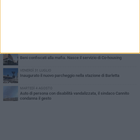
Barletta piange Gioacchino Dagnello: 64enne barlettano investito
all'alba a Trani
GIOVEDÌ 6 AGOSTO
Il ricordo di "Cecco", il benzinaio col sorriso: «Contava i giorni che
lo separavano dalla pensione»
MERCOLEDÌ 5 AGOSTO
Jova Summer Party, giovedì mattina sopralluogo nell'area
dell'evento
DOMENICA 2 AGOSTO
Beni confiscati alla mafia. Nasce il servizio di Co-housing
VENERDÌ 31 LUGLIO
Inaugurato il nuovo parcheggio nella stazione di Barletta
MARTEDÌ 4 AGOSTO
Auto di persona con disabilità vandalizzata, il sindaco Cannito
condanna il gesto