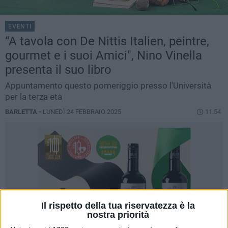
EVENTI
“A tavola con De Nittis Italien, peintre,
gourmet e i suoi Amici", Nino Vinella
presenta il suo libro
Appuntamento questo pomeriggio presso l'Università
per la terza età
BARLETTA -
LUNEDÌ 24 FEBBRAIO 2025
11.54
Il rispetto della tua riservatezza è la
nostra priorità