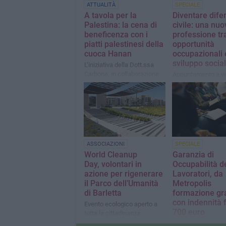
ATTUALITÀ
SPECIALE
A tavola per la
Diventare dife
Palestina: la cena di
civile: una nuo
beneficenza con i
professione tr
piatti palestinesi della
opportunità
cuoca Hanan
occupazionali 
sviluppo socia
L’iniziativa della Dott.ssa
Carbone, in collaborazione
Appuntamento a ve
con la Caritas di Barletta,
febbraio, nella Sal
per aiutare le famiglie di
Luigi di Trani, con 
Gaza
presentazione
ASSOCIAZIONI
SPECIALE
World Cleanup
Garanzia di
Day, volontari in
Occupabilità d
azione per rigenerare
Lavoratori, da
il Parco dell’Umanità
Metropolis
di Barletta
formazione gra
con indennità f
Evento ecologico aperto a
700 euro
tutta la cittadinanza
Al via 50 percorsi d