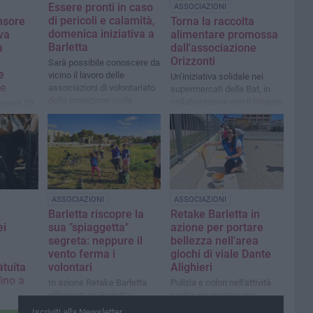
Essere pronti in caso
ASSOCIAZIONI
di pericoli e calamità,
nsore
Torna la raccolta
domenica iniziativa a
va
alimentare promossa
Barletta
a
dall'associazione
Orizzonti
Sarà possibile conoscere da
e
vicino il lavoro delle
Un’iniziativa solidale nei
le
associazioni di volontariato
supermercati della Bat, in
della protezione civile
collaborazione con il Gruppo
nerdì 20
Megamark
a San
l’evento di
ASSOCIAZIONI
ASSOCIAZIONI
Barletta riscopre la
Retake Barletta in
ei
sua "spiaggetta"
azione per portare
segreta: neppure il
bellezza nell'area
vento ferma i
giochi di viale Dante
tuita
volontari
Alighieri
ino a
In azione Retake Barletta
Pulizia e colori nell'attività
affiancati da Barletta
svolta ieri mattina dai
Sportiva per ripulire l'area
volontari
i
Iscriviti alla Newsletter