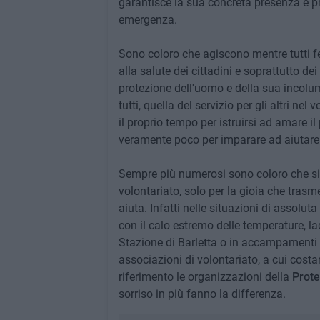
garantisce la sua concreta presenza e p
emergenza.
Sono coloro che agiscono mentre tutti fe
alla salute dei cittadini e soprattutto de
protezione dell'uomo e della sua incolum
tutti, quella del servizio per gli altri 
il proprio tempo per istruirsi ad amare 
veramente poco per imparare ad aiutare gl
Sempre più numerosi sono coloro che si 
volontariato, solo per la gioia che trasm
aiuta. Infatti nelle situazioni di assolu
con il calo estremo delle temperature, l
Stazione di Barletta o in accampamenti di
associazioni di volontariato, a cui cost
riferimento le organizzazioni della
Prote
sorriso in più fanno la differenza.