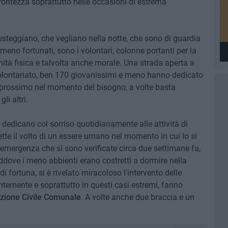
rontezza soprattutto nelle occasioni di estrema
steggiano, che vegliano nella notte, che sono di guardia
i meno fortunati, sono i volontari, colonne portanti per la
ità fisica e talvolta anche morale. Una strada aperta a
nel volontariato, ben 170 giovanissimi e meno hanno dedicato
il prossimo nel momento del bisogno, a volte basta
i altri.
dedicano col sorriso quotidianamente alle attività di
ette il volto di un essere umano nel momento in cui lo si
ta emergenza che si sono verificate circa due settimane fa,
addove i meno abbienti erano costretti a dormire nella
 fortuna, si è rivelato miracoloso l'intervento delle
antemente e soprattutto in questi casi estremi, fanno
zione
Civile Comunale
. A volte anche due braccia e un