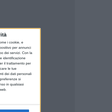
ità
ome i cookie, e
spositivo per annunci
o dei servizi.
Con la
e identificazione
er il trattamento per
icare le tue
ti dei dati personali
 preferenze si
nso in qualsiasi
 web.