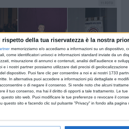
11 FOTO
l rispetto della tua riservatezza è la nostra prior
artner
memorizziamo e/o accediamo a informazioni su un dispositivo, c
ali, come identificatori univoci e informazioni standard inviate da un di
zzati, misurazione di annunci e contenuti, analisi dell'audience e svilupp
i e i nostri partner possiamo utilizzare dati precisi di geolocalizzazione 
del dispositivo. Puoi fare clic per consentire a noi e ai nostri 1733 partn
critte. In alternativa puoi accedere a informazioni più dettagliate e modif
acconsentire o di negare il consenso.
Si rende noto che alcuni trattamen
e il tuo consenso, ma hai il diritto di opporti a tale trattamento. Le tue
 questo sito web. Puoi modificare le tue preferenze o revocare il conse
questo sito e facendo clic sul pulsante "Privacy" in fondo alla pagina