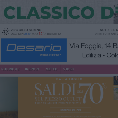
PI
28
°C
CIELO SERENO
NOTIZIE D
32°
OGGI MIN
25.5°
MAX
A
BARLETTA
DIRETTORE
ANTO
se
RUBRICHE
IREPORT
METEO
VIDEO