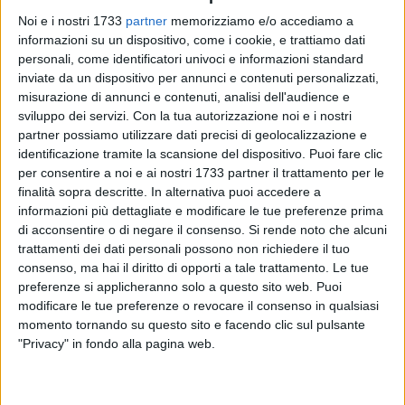
Noi e i nostri 1733
partner
memorizziamo e/o accediamo a
informazioni su un dispositivo, come i cookie, e trattiamo dati
personali, come identificatori univoci e informazioni standard
A cura di
inviate da un dispositivo per annunci e contenuti personalizzati,
ANNA DICORATO
misurazione di annunci e contenuti, analisi dell'audience e
sviluppo dei servizi.
Con la tua autorizzazione noi e i nostri
partner possiamo utilizzare dati precisi di geolocalizzazione e
Giuseppe Carli nacque a Barletta il 16 febbraio 1896. A soli
identificazione tramite la scansione del dispositivo. Puoi fare clic
19 anni, Giuseppe lasciò il liceo classico e si arruolò
per consentire a noi e ai nostri 1733 partner il trattamento per le
volontario nel 12° Reggimento dei Bersaglieri durante la
finalità sopra descritte. In alternativa puoi accedere a
Prima Guerra Mondiale: era il 1915. Portò il suo coraggio e la
informazioni più dettagliate e modificare le tue preferenze prima
di acconsentire o di negare il consenso.
Si rende noto che alcuni
sua coscienziosità come un'arma al servizio della sua patria.
trattamenti dei dati personali possono non richiedere il tuo
Il 1 giugno dello stesso anno, durante un assalto sul monte
consenso, ma hai il diritto di opporti a tale trattamento. Le tue
Mrzlivrk (Slovenia), il caporale Carli muore. Quel monte
preferenze si applicheranno solo a questo sito web. Puoi
situato nella Slovenia occidentale, vicino al confine con
modificare le tue preferenze o revocare il consenso in qualsiasi
l'Italia, fu teatro di violenti scontri fra le truppe del Regio
momento tornando su questo sito e facendo clic sul pulsante
Esercito italiano e gli eserciti imperiali austro-ungarici al
"Privacy" in fondo alla pagina web.
tempo della Grande Guerra e ha potuto testimoniare il dolore
e la gloria di Carli che sono rimasti per sempre nella storia. In