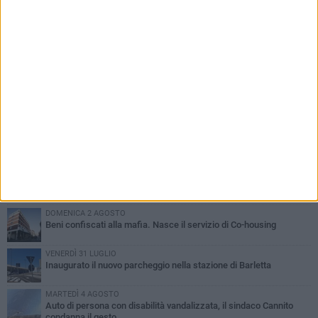
PIÙ LETTI QUESTA SETTIMANA
MERCOLEDÌ 5 AGOSTO
Barletta piange Gioacchino Dagnello: 64enne barlettano investito
all'alba a Trani
GIOVEDÌ 6 AGOSTO
Il ricordo di "Cecco", il benzinaio col sorriso: «Contava i giorni che
lo separavano dalla pensione»
MERCOLEDÌ 5 AGOSTO
Jova Summer Party, giovedì mattina sopralluogo nell'area
dell'evento
DOMENICA 2 AGOSTO
Beni confiscati alla mafia. Nasce il servizio di Co-housing
VENERDÌ 31 LUGLIO
Inaugurato il nuovo parcheggio nella stazione di Barletta
MARTEDÌ 4 AGOSTO
Auto di persona con disabilità vandalizzata, il sindaco Cannito
condanna il gesto