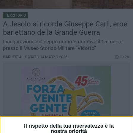
TERRITORIO
A Jesolo si ricorda Giuseppe Carli, eroe
barlettano della Grande Guerra
Inaugurazione del ceppo commemorativo il 15 marzo
presso il Museo Storico Militare “Vidotto”
BARLETTA -
SABATO 14 MARZO 2026
10.28
Il rispetto della tua riservatezza è la
nostra priorità